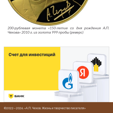
200-рублевая монета «150-летие со дня рождения А.П.
Чехова» 2010 г. из золота 999 пробы (реверс)
©2022—2026. «А.П. Чехов. Жизнь и творчество писателя»