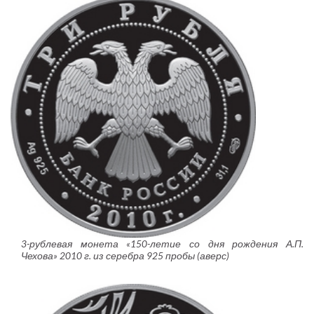
3-рублевая монета «150-летие со дня рождения А.П.
Чехова» 2010 г. из серебра 925 пробы (аверс)