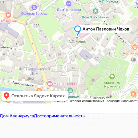
Дом Авенариуса
Достопримечательность в Ялте