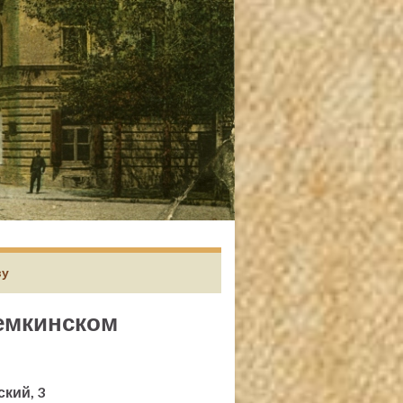
ву
емкинском
ский, 3