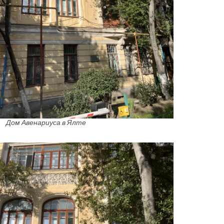
Дом Авенариуса в Ялте