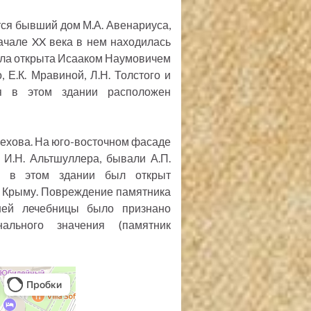
тся бывший дом М.А. Авенариуса,
ачале XX века в нем находилась
ыла открыта Исааком Наумовичем
 Е.К. Мравиной, Л.Н. Толстого и
я в этом здании расположен
Чехова. На юго-восточном фасаде
 И.Н. Альтшуллера, бывали А.П.
ду в этом здании был открыт
в Крыму. Повреждение памятника
шей лечебницы было признано
ального значения (памятник