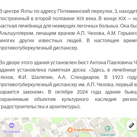
В центре Ялты по адресу Потемкинский переулок, 3, находи
построенный в второй половине XIX века. В конце XIX — н
частная лечебница для неимущих легочных больных. Она б
Альтшуллером, лечащим врачом А.П. Чехова, А.М. Горького,
многих других известных людей. В настоящее врем
противотуберкулезный диспансер.
Во дворе этого здания установлен бюст Антона Павловича 
здания установлена памятная доска: «Здесь, в лечебнице
Чехов, Ф.И. Шаляпин, А.А. Спендиаров. В 1923 го
противотуберкулезный диспансер им. А.П. Чехова, первый 
карается законом». В октябре 2024 года здание быв
охраняемым объектом культурного наследия регион
градостроительства и архитектуры).