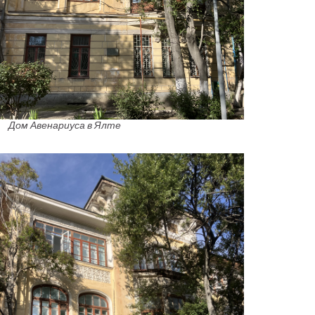
Дом Авенариуса в Ялте