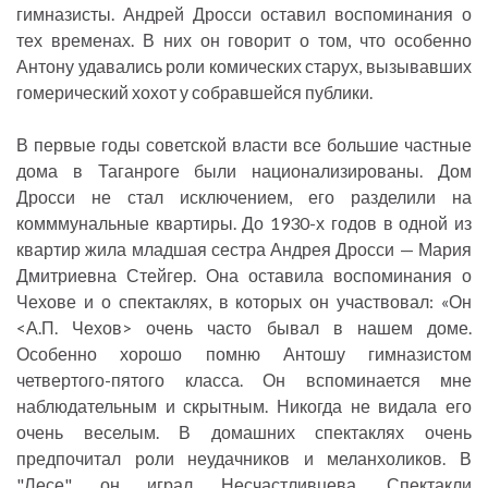
гимназисты. Андрей Дросси оставил воспоминания о
тех временах. В них он говорит о том, что особенно
Антону удавались роли комических старух, вызывавших
гомерический хохот у собравшейся публики.
В первые годы советской власти все большие частные
дома в Таганроге были национализированы. Дом
Дросси не стал исключением, его разделили на
комммунальные квартиры. До 1930-х годов в одной из
квартир жила младшая сестра Андрея Дросси — Мария
Дмитриевна Стейгер. Она оставила воспоминания о
Чехове и о спектаклях, в которых он участвовал: «Он
<А.П. Чехов> очень часто бывал в нашем доме.
Особенно хорошо помню Антошу гимназистом
четвертого-пятого класса. Он вспоминается мне
наблюдательным и скрытным. Никогда не видала его
очень веселым. В домашних спектаклях очень
предпочитал роли неудачников и меланхоликов. В
"Лесе" он играл Несчастливцева. Спектакли