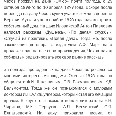
Чехов прожил на даче «Омюр» почти полгода, с 23
октября 1898-го по 10 апреля 1899 года. Вскоре после
переезда на дачу Чехов купил участок земли в деревне
Верхняя Аутка и уже в ноябре 1898 года начал строить
собственный дом. На даче Иловайской Антон Павлович
написал рассказы «Душечка», «По делам службы»,
«Случай из практики», «Новая дача». Тогда же, после
заключения договора с издателем А.Ф. Марксом о
продаже прав на все свои произведения, Чехов начал
собирать и редактировать все свои ранние рассказы.
За полгода, проведенных на даче, Чехов встречался со
многими интересными людьми. Осенью 1898 года он
общался с Ф.И. Шаляпиным, С.В. Рахманиновым, К.Д.
Бальмонтом. Тогда же он познакомился с молодым
доктором И.Н. Альтшуллером, который стал его лечащим
врачом. В круг его знакомств вошли литераторы Е.Н.
Чириков, М.К. Первухин, А.Я. Бесчинский, С.Я.
Елпатьевский. На дачу приходили письма от