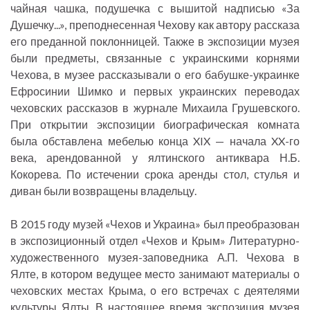
чайная чашка, подушечка с вышитой надписью «За
Душечку...», преподнесенная Чехову как автору рассказа
его преданной поклонницей. Также в экспозиции музея
были предметы, связанные с украинскими корнями
Чехова, в музее рассказывали о его бабушке-украинке
Ефросинии Шимко и первых украинских переводах
чеховских рассказов в журнале Михаила Грушевского.
При открытии экспозиции биографическая комната
была обставлена мебелью конца XIX — начала XX-го
века, арендованной у ялтинского антиквара Н.Б.
Кокорева. По истечении срока аренды стол, стулья и
диван были возвращены владельцу.
В 2015 году музей «Чехов и Украина» был преобразован
в экспозиционный отдел «Чехов и Крым» Литературно-
художественного музея-заповедника А.П. Чехова в
Ялте, в котором ведущее место занимают материалы о
чеховских местах Крыма, о его встречах с деятелями
культуры Ялты. В настоящее время экспозиция музея