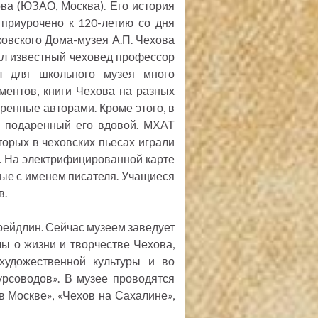
ва (ЮЗАО, Москва). Его история
 приурочено к 120-летию со дня
овского Дома-музея А.П. Чехова
ал известный чеховед профессор
л для школьного музея много
ментов, книги Чехова на разных
аренные авторами. Кроме этого, в
, подаренный его вдовой. МХАТ
орых в чеховских пьесах играли
а. На электрифицированной карте
ые с именем писателя. Учащиеся
в.
Фрейдлин. Сейчас музеем заведует
ы о жизни и творчестве Чехова,
художественной культуры и во
рсоводов». В музее проводятся
 в Москве», «Чехов на Сахалине»,