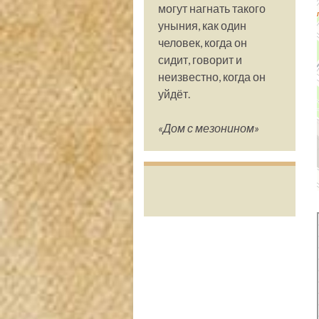
могут нагнать такого
уныния, как один
человек, когда он
сидит, говорит и
неизвестно, когда он
уйдёт.
«Дом с мезонином»