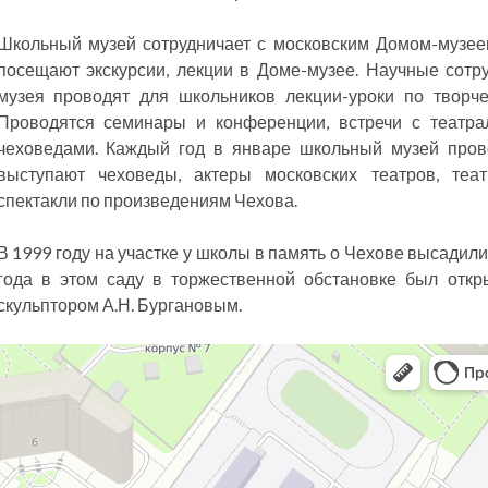
Школьный музей сотрудничает с московским Домом-музее
посещают экскурсии, лекции в Доме-музее. Научные сотр
музея проводят для школьников лекции-уроки по творче
Проводятся семинары и конференции, встречи с театра
чеховедами. Каждый год в январе школьный музей пров
выступают чеховеды, актеры московских театров, теа
спектакли по произведениям Чехова.
В 1999 году на участке у школы в память о Чехове высадил
года в этом саду в торжественной обстановке был откр
скульптором А.Н. Бургановым.