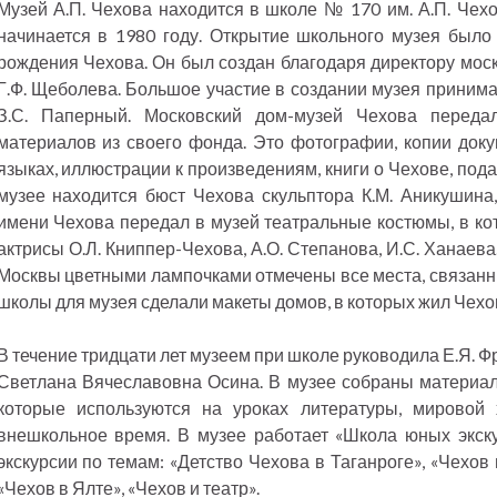
Музей А.П. Чехова находится в школе № 170 им. А.П. Чехо
начинается в 1980 году. Открытие школьного музея было
рождения Чехова. Он был создан благодаря директору моск
Г.Ф. Щеболева. Большое участие в создании музея приним
З.С. Паперный. Московский дом-музей Чехова переда
материалов из своего фонда. Это фотографии, копии доку
языках, иллюстрации к произведениям, книги о Чехове, под
музее находится бюст Чехова скульптора К.М. Аникушина
имени Чехова передал в музей театральные костюмы, в кот
актрисы О.Л. Книппер-Чехова, А.О. Степанова, И.С. Ханаев
Москвы цветными лампочками отмечены все места, связанн
школы для музея сделали макеты домов, в которых жил Чехо
В течение тридцати лет музеем при школе руководила Е.Я. 
Светлана Вячеславовна Осина. В музее собраны материал
которые используются на уроках литературы, мировой 
внешкольное время. В музее работает «Школа юных экску
экскурсии по темам: «Детство Чехова в Таганроге», «Чехов
«Чехов в Ялте», «Чехов и театр».