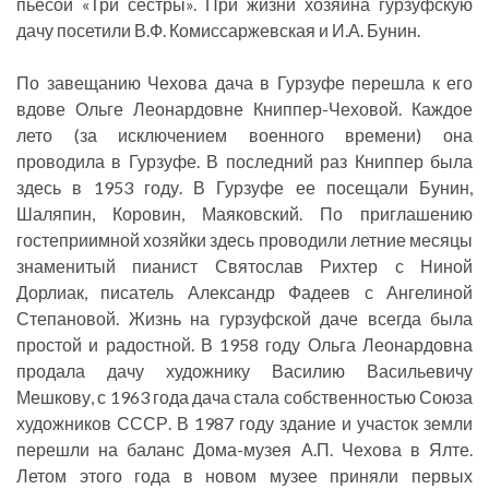
пьесой «Три сестры». При жизни хозяина гурзуфскую
дачу посетили В.Ф. Комиссаржевская и И.А. Бунин.
По завещанию Чехова дача в Гурзуфе перешла к его
вдове Ольге Леонардовне Книппер-Чеховой. Каждое
лето (за исключением военного времени) она
проводила в Гурзуфе. В последний раз Книппер была
здесь в 1953 году. В Гурзуфе ее посещали Бунин,
Шаляпин, Коровин, Маяковский. По приглашению
гостеприимной хозяйки здесь проводили летние месяцы
знаменитый пианист Святослав Рихтер с Ниной
Дорлиак, писатель Александр Фадеев с Ангелиной
Степановой. Жизнь на гурзуфской даче всегда была
простой и радостной. В 1958 году Ольга Леонардовна
продала дачу художнику Василию Васильевичу
Мешкову, с 1963 года дача стала собственностью Союза
художников СССР. В 1987 году здание и участок земли
перешли на баланс Дома-музея А.П. Чехова в Ялте.
Летом этого года в новом музее приняли первых