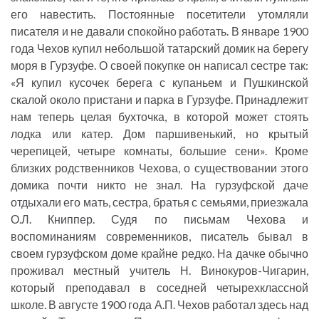
его навестить. Постоянные посетители утомляли
писателя и не давали спокойно работать. В январе 1900
года Чехов купил небольшой татарский домик на берегу
моря в Гурзуфе. О своей покупке он написал сестре так:
«Я купил кусочек берега с купаньем и Пушкинской
скалой около пристани и парка в Гурзуфе. Принадлежит
нам теперь целая бухточка, в которой может стоять
лодка или катер. Дом паршивенький, но крытый
черепицей, четыре комнаты, большие сени». Кроме
близких родственников Чехова, о существовании этого
домика почти никто не знал. На гурзуфской даче
отдыхали его мать, сестра, братья с семьями, приезжала
О.Л. Книппер. Судя по письмам Чехова и
воспоминаниям современников, писатель бывал в
своем гурзуфском доме крайне редко. На дачке обычно
проживал местный учитель Н. Винокуров-Чигарин,
который преподавал в соседней четырехклассной
школе. В августе 1900 года А.П. Чехов работал здесь над