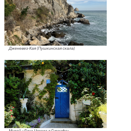
Дженевез-Кая (Пушкинская скала)
Музей «Дача Чехова в Гурзуфе»