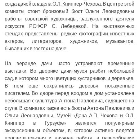
когда дачей владела О.Л. Книппер-Чехова. В центре этой
комнаты стоит бронзовый бюст Ольги Леонардовны
работы советской художницы, заслуженного деятеля
искусств РСФСР С. Лебедевой. На выставочных
стендах представлены редкие фотографии известных
актеров, литераторов, художников, музыкантов,
бывавших в гостях на даче.
На веранде дачи часто устраивают временные
выставки. Во дворике дачи-музея разбит небольшой
сад, в котором много цветущих кустарников и деревьев.
В нем еще сохранились деревья, посаженные
писателем. Во дворе перед входом в дом установлена
небольшая скульптура Антона Павловича, сидящего на
стуле. В комнатах также есть бюсты Антона Павловича и
Ольги Леонардовны. Музей «Дача А.П. Чехова и О.Л.
Книппер в Гурзуфе» является популярным
экскурсионным объектом, в котором активно ведется
просветительская и научная работа, а разнообразие