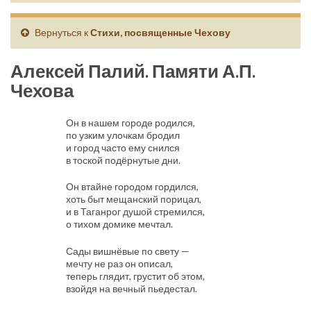
Вернуться к
Стихи, посвященные Чехову
Алексей Палий. Памяти А.П.
Чехова
Он в нашем городе родился,
по узким улочкам бродил
и город часто ему снился
в тоской подёрнутые дни.
Он втайне городом гордился,
хоть быт мещанский порицал,
и в Таганрог душой стремился,
о тихом домике мечтал.
Сады вишнёвые по свету —
мечту не раз он описал,
теперь глядит, грустит об этом,
взойдя на вечный пьедестал.