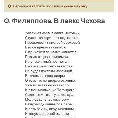
Вернуться к
Стихи, посвященные Чехову
О. Филиппова. В лавке Чехова
Запахнет чаем в лавке Чеховых,
Ступенька скрипнет под ногою.
Прошелестит листвой ореховой
Былое время за спиною.
В прихожей вешалка качнется,
Пальто отцово принимая,
И луч закатный изогнется,
В намокшем зонтике сгорая.
Не будет пустоты музейной.
Ее заполнят разговоры
О том, что на дворах осенних
Уже зима завьюжит скоро,
И в ней мальчонке Таганрога
Сидеть в метель у самовара,
Молясь купеческому Богу
В клубах дымящегося пара...
И есть блины, икру, маслины,
И конус сахарной головки