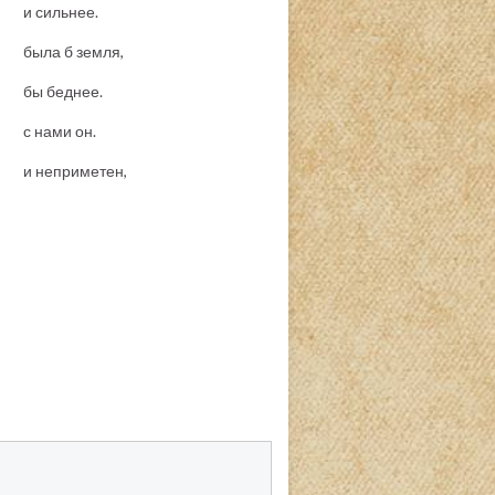
е.
мля,
е.
н.
тен,