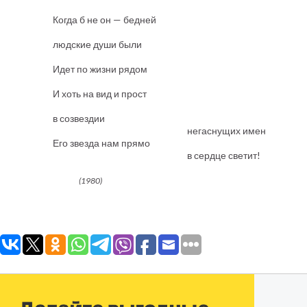
и сильне
Когда б не он — бедней
была б зе
людские души были
бы бедне
Идет по жизни рядом
с нами о
И хоть на вид и прост
и неприме
в созвездии
негаснущих имен
Его звезда нам прямо
в сердце светит!
(1980)