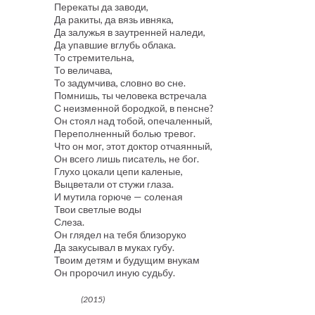
Перекаты да заводи,
Да ракиты, да вязь ивняка,
Да залужья в заутренней наледи,
Да упавшие вглубь облака.
То стремительна,
То величава,
То задумчива, словно во сне.
Помнишь, ты человека встречала
С неизменной бородкой, в пенсне?
Он стоял над тобой, опечаленный,
Переполненный болью тревог.
Что он мог, этот доктор отчаянный,
Он всего лишь писатель, не бог.
Глухо цокали цепи каленые,
Выцветали от стужи глаза.
И мутила горюче — соленая
Твои светлые воды
Слеза.
Он глядел на тебя близоруко
Да закусывал в муках губу.
Твоим детям и будущим внукам
Он пророчил иную судьбу.
(2015)