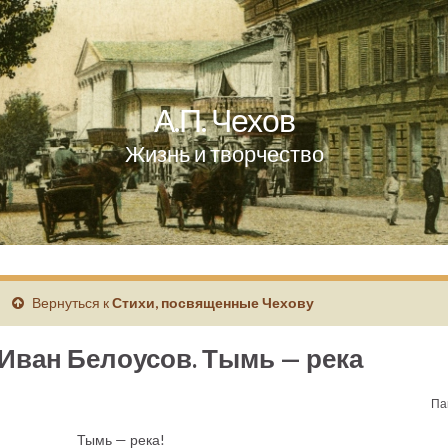
А.П. Чехов
Жизнь и творчество
Вернуться к
Стихи, посвященные Чехову
Иван Белоусов. Тымь — река
Па
Тымь — река!