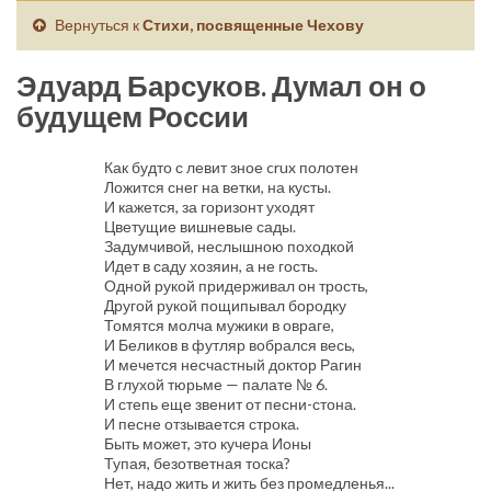
Вернуться к
Стихи, посвященные Чехову
Эдуард Барсуков. Думал он о
будущем России
Как будто с левит зное crux полотен
Ложится снег на ветки, на кусты.
И кажется, за горизонт уходят
Цветущие вишневые сады.
Задумчивой, неслышною походкой
Идет в саду хозяин, а не гость.
Одной рукой придерживал он трость,
Другой рукой пощипывал бородку
Томятся молча мужики в овраге,
И Беликов в футляр вобрался весь,
И мечется несчастный доктор Рагин
В глухой тюрьме — палате № 6.
И степь еще звенит от песни-стона.
И песне отзывается строка.
Быть может, это кучера Ионы
Тупая, безответная тоска?
Нет, надо жить и жить без промедленья...