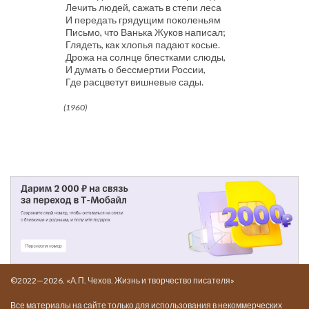
Лечить людей, сажать в степи леса
И передать грядущим поколеньям
Письмо, что Ванька Жуков написал;
Глядеть, как хлопья падают косые.
Дрожа на солнце блестками слюды,
И думать о бессмертии России,
Где расцветут вишневые сады.
(1960)
©2022—2026. «А.П. Чехов. Жизнь и творчество писателя»
Все материалы на сайте только для использования в некоммерческих