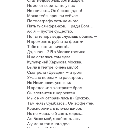
Стал недоверчив, зол и жаден,
Не хочет верить, что у нас
Нет ничего... Он беспощаден!
Молю тебя, пришли сейчас
По телеграфу хоть немного, —
Пять тысяч франков, — ради Бога!..
Ах, я — пустое существо,
Но ты теперь ведь служишь к банке, —
И променять рубли на франки
Тебе не стоит ничего!..
Да, знаешь? Я в Москве гостила
И не осталась там едва...
Культурней Харькова Москва.
Была в театре: очень мило!
Смотрела «Цезаря», — и гром
Ужасно нервы мне расстроил,
Но Немирович успокоил
И предложил в антракте бром.
Он элегантен и корректен...
Мы с ним отправились в «Кружок».
Там князь Сумбатов... Он эффектен,
Красноречив, в плечах широк,
Но не мешало б снять жирок...
Ах, Боже мой, я заболталась,
А у меня так много дел.