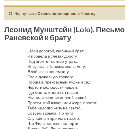
Вернуться к
Стихи, посвященные Чехову
Леонид Мунштейн (Lolo). Письмо
Раневской к брату
...Мой дорогой, любимый брат!..
Я провела в слезах дорогу
Под игом тягостных утрат...
Но здесь, в Париже, слава Богу,
Я забываю понемногу
Свою душевную тревогу...
Прощай, прекрасный, чудный сад —
Чертоги молодости нашей,
Где много, много лет назад
Мы пили счастье полной чашей.
Прости, мой шкаф, мой Фирс, прости! —
Тебе недолго жить на свете!..
Совсем забыла! По пути
Случайно я прочла в газете,
Что Фирс остался взаперти
В усадьбе?.. Леня, неужели