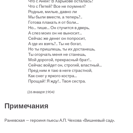
Что с Аней? В Харькове осталась?
Что с Петей? Все не поумнел?
Родные, милые, давно ли
Мы были вместе, а теперь?..
Готова плакать я от боли...
Но... тише... Он стучится в дверь,
А слез моих он не выносит...
Сейчас же денег он попросит,
А где их взять?.. Ты не богат,
Но ты пришлешь, ты их достанешь,
Ты огорчать меня не станешь,
Мой дорогой, прекрасный брат!..
Сейчас войдет он, строгий, властный...
Пред ним я таю в неге страстной,
Как снег у яркого костра...
Прощай! Я жду!.. Твоя сестра.
(26 января 1904)
Примечания
Раневская — героиня пьесы А.П. Чехова «Вишневый сад».