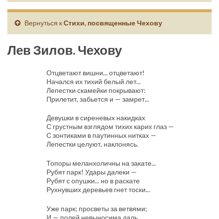
Вернуться к
Стихи, посвященные Чехову
Лев Зилов. Чехову
Отцветают вишни... отцветают!
Начался их тихий белый лет...
Лепестки скамейки покрывают:
Прилетит, забьется и — замрет...
Девушки в сиреневых накидках
С грустным взглядом тихих карих глаз —
С зонтиками в паутинных нитках —
Лепестки целуют, наклонясь.
Топоры меланхоличны на закате...
Рубят парк! Удары далеки —
Рубят с опушки... но в раскате
Рухнувших деревьев гнет тоски...
Уже парк; просветы за ветвями;
И — полей невыносима даль...