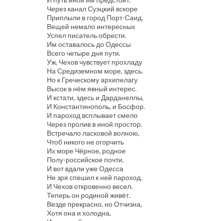
Через канал Суэцкий вскоре
Приплыли в город Порт-Саид.
Вещей немало интересных
Успел писатель обрести.
Им оставалось до Одессы
Всего четыре дня пути.
Уж, Чехов чувствует прохладу
На Средиземном море, здесь.
Но к Греческому архипелагу
Высок в нём явный интерес.
И кстати, здесь и Дарданеллы,
И Константинополь, и Босфор.
И пароход всплывает смело
Через пролив в иной простор.
Встречало ласковой волною,
Чтоб никого не огорчить
Их море Чёрное, родное
Полу-российское почти.
И вот вдали уже Одесса
Не зря спешил к ней пароход.
И Чехов откровенно весел.
Теперь он родиной живёт.
Везде прекрасно, но Отчизна,
Хотя она и холодна,