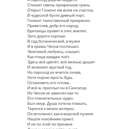
Спешит сквозь призрачную грань.
Открыт Гонконг им всем на счастье,
В чудесной бухте дивный порт.
Гонконг таинственный прекрасен.
Приветлив, добр его народ.
Британцы правят в этих землях,
Зато дороги хороши.
В сад ботанический, в музеи
И в храмы Чехов поспешил.
Экзотикой любуясь, слышит,
Как птица каждая поёт.
Здесь всё цветёт, всё жизнью дышит
И зеленеет круглый год.
Но пароход их мчится снова,
Хотя порою ярость бурь
Остановить его готова.
И всё ж, приплыл он в Сингапур.
Но Чехов не заметил как-то
Его пленительных чудес.
Был хмур. Душа хотела плакать.
Терялся к жизни интерес.
Он вспомнил, как в морской пучине
Нашли покойники приют.
И не по этой ли причине