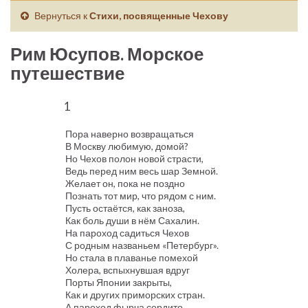
Вернуться к
Стихи, посвященные Чехову
Рим Юсупов. Морское
путешествие
1
Пора наверно возвращаться
В Москву любимую, домой?
Но Чехов полон новой страсти,
Ведь перед ним весь шар Земной.
Желает он, пока не поздно
Познать тот мир, что рядом с ним.
Пусть остаётся, как заноза,
Как боль души в нём Сахалин.
На пароход садиться Чехов
С родным названьем «Петербург».
Но стала в плаванье помехой
Холера, вспыхнувшая вдруг
Порты Японии закрыты,
Как и других приморских стран.
А пароход фырча сердито,