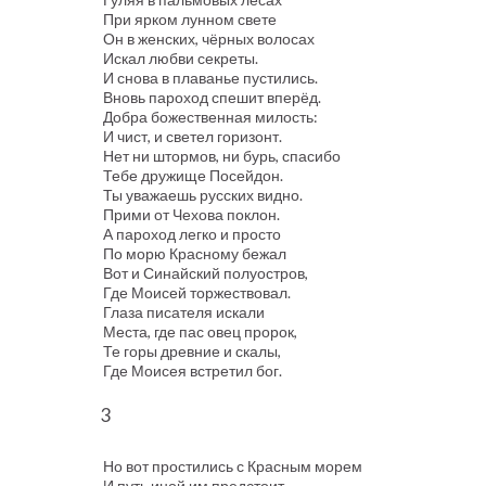
При ярком лунном свете
Он в женских, чёрных волосах
Искал любви секреты.
И снова в плаванье пустились.
Вновь пароход спешит вперёд.
Добра божественная милость:
И чист, и светел горизонт.
Нет ни штормов, ни бурь, спасибо
Тебе дружище Посейдон.
Ты уважаешь русских видно.
Прими от Чехова поклон.
А пароход легко и просто
По морю Красному бежал
Вот и Синайский полуостров,
Где Моисей торжествовал.
Глаза писателя искали
Места, где пас овец пророк,
Те горы древние и скалы,
Где Моисея встретил бог.
3
Но вот простились с Красным морем
И путь иной им предстоит.