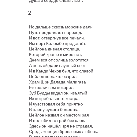
Душа и сердце слёзы льют.
2
Но дальше сквозь морские дали
Путь продолжает пароход.
И вот, отвергнув все печали,
Им порт Коломбо предстаёт.
Цейлона дивная столица,
Которой краше в мире нет,
Днём вся от солнца золотится,
А ночь ей дарит лунный свет
И в Канди Чехов был, что славой
Цейлон когда-то озарил.
Храм Шри Далада Малигава
Его величьем покорил.
Зуб Будды видел он, изъятый
Из погребального костра.
И чувствовал себя приятно
В плену чужого божества.
Цейлон назвал он местом рая
И полюбил тот рай без слов.
Здесь он нашёл, зря не страдая,
Средь женщин бронзовых любовь.
Гуляя в пальмовых лесах