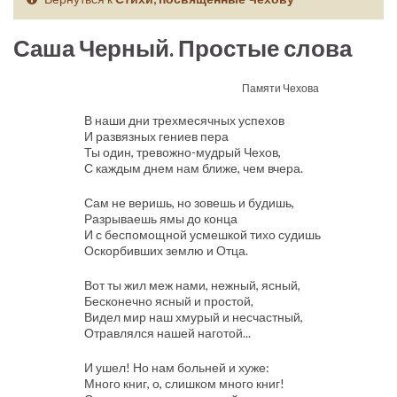
Саша Черный. Простые слова
Памяти Чехова
В наши дни трехмесячных успехов
И развязных гениев пера
Ты один, тревожно-мудрый Чехов,
С каждым днем нам ближе, чем вчера.
Сам не веришь, но зовешь и будишь,
Разрываешь ямы до конца
И с беспомощной усмешкой тихо судишь
Оскорбивших землю и Отца.
Вот ты жил меж нами, нежный, ясный,
Бесконечно ясный и простой,
Видел мир наш хмурый и несчастный,
Отравлялся нашей наготой...
И ушел! Но нам больней и хуже:
Много книг, о, слишком много книг!