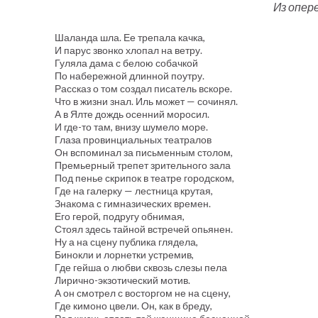
Из опер
Шаланда шла. Ее трепала качка,
И парус звонко хлопал на ветру.
Гуляла дама с белою собачкой
По набережной длинной поутру.
Рассказ о том создал писатель вскоре.
Что в жизни знал. Иль может — сочинял.
А в Ялте дождь осенний моросил.
И где-то там, внизу шумело море.
Глаза провинциальных театралов
Он вспоминал за письменным столом,
Премьерный трепет зрительного зала
Под пенье скрипок в театре городском,
Где на галерку — лестница крутая,
Знакома с гимназических времен.
Его герой, подругу обнимая,
Стоял здесь тайной встречей опьянен.
Ну а на сцену публика глядела,
Бинокли и лорнетки устремив,
Где гейша о любви сквозь слезы пела
Лирично-экзотический мотив.
А он смотрел с восторгом не на сцену,
Где кимоно цвели. Он, как в бреду,