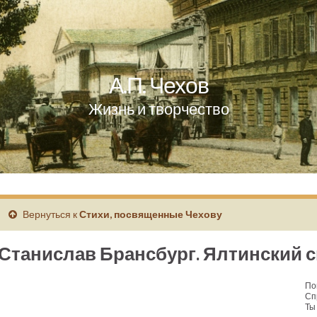
А.П. Чехов
Жизнь и творчество
Вернуться к
Стихи, посвященные Чехову
Станислав Брансбург. Ялтинский 
По
Сп
Ты