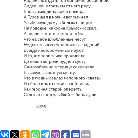
Рад жизнь отдать той женщине бесценной,
Сидевшей в третьем от него ряду.
Вновь выводила арию певица,
А Гуров шел в ночи и вспоминал
Улыбчивую даму с белым шпицем
На поводке, на фоне Крымских скал.
А после — эта тягостная тайна,
Что на себе влюбленные несут,
Недлительных гостиничных свиданий
Всегда настороженный неуют.
И та, что терпеливо проживала
До новой встречи будней суету,
Самозабвенно в сердце сохраняла
Высокую, заветную мечту.
Что в людных залах чопорного «света»,
На бале иль в семьи своей тиши,
Как героиня старой оперетты,
Скрывала под улыбкой — боль души.
(2004)