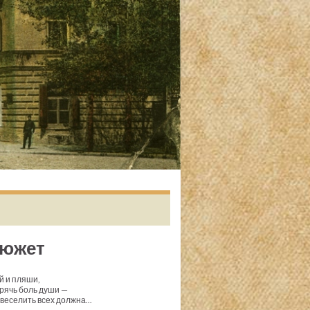
сюжет
й и пляши,
рячь боль души —
 веселить всех должна...