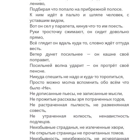
лениво,
Подбирая что попало на прибрежной полосе.
К ним идёт в пальто и шляпе человек, с
уставшим видом,
Вот он сел у парапета, кинув что-то им поесть.
Руки тросточку сжимают, он сидит довольно
прямо,
Всё глядит он вдаль куда-то, словно ждёт оттуда
весть.
Ветер дунет посильнее — он кашне своё
поправит,
Посильней волна ударит — он протрёт своё
пенсне.
Никуда спешить не надо и куда-то торопиться,
Просто можно молча вспомнить обо всём что
было «Не».
Не дописанные пьесы, не записанные мысли,
Не прожитые рассказы зря потраченных годов,
Не растраченная пылкость, не разменянная
совесть,
Не утраченная колкость, ненавистность
подлецов.
Неизбывные страданья, не излеченные хвори,
Не открытые страницы не прочитанных томов.
Неизбывность, неизбежность, не исчерпанная