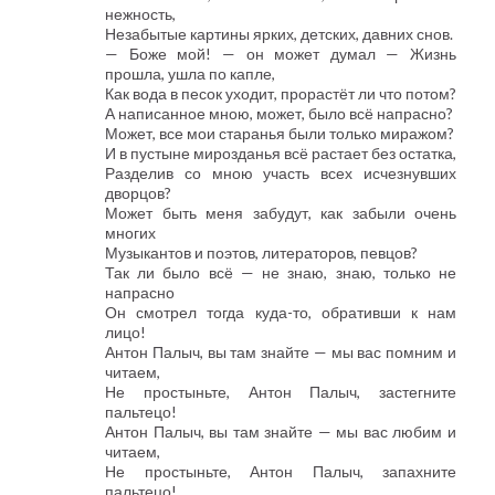
нежность,
Незабытые картины ярких, детских, давних снов.
— Боже мой! — он может думал — Жизнь
прошла, ушла по капле,
Как вода в песок уходит, прорастёт ли что потом?
А написанное мною, может, было всё напрасно?
Может, все мои старанья были только миражом?
И в пустыне мирозданья всё растает без остатка,
Разделив со мною участь всех исчезнувших
дворцов?
Может быть меня забудут, как забыли очень
многих
Музыкантов и поэтов, литераторов, певцов?
Так ли было всё — не знаю, знаю, только не
напрасно
Он смотрел тогда куда-то, обративши к нам
лицо!
Антон Палыч, вы там знайте — мы вас помним и
читаем,
Не простыньте, Антон Палыч, застегните
пальтецо!
Антон Палыч, вы там знайте — мы вас любим и
читаем,
Не простыньте, Антон Палыч, запахните
пальтецо!