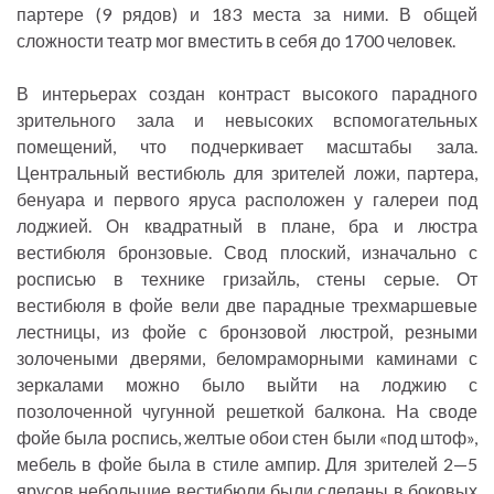
партере (9 рядов) и 183 места за ними. В общей
сложности театр мог вместить в себя до 1700 человек.
В интерьерах создан контраст высокого парадного
зрительного зала и невысоких вспомогательных
помещений, что подчеркивает масштабы зала.
Центральный вестибюль для зрителей ложи, партера,
бенуара и первого яруса расположен у галереи под
лоджией. Он квадратный в плане, бра и люстра
вестибюля бронзовые. Свод плоский, изначально с
росписью в технике гризайль, стены серые. От
вестибюля в фойе вели две парадные трехмаршевые
лестницы, из фойе с бронзовой люстрой, резными
золочеными дверями, беломраморными каминами с
зеркалами можно было выйти на лоджию с
позолоченной чугунной решеткой балкона. На своде
фойе была роспись, желтые обои стен были «под штоф»,
мебель в фойе была в стиле ампир. Для зрителей 2—5
ярусов небольшие вестибюли были сделаны в боковых