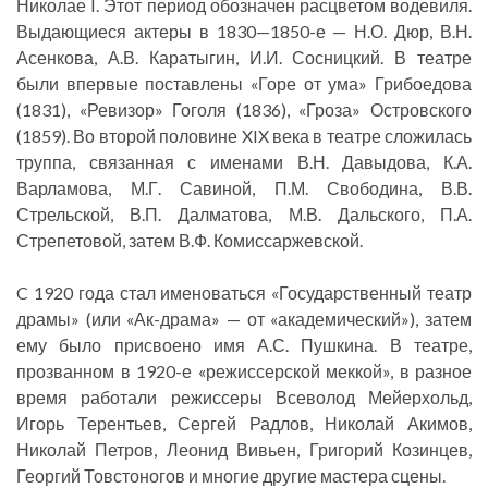
Николае I. Этот период обозначен расцветом водевиля.
Выдающиеся актеры в 1830—1850-е — Н.О. Дюр, В.Н.
Асенкова, А.В. Каратыгин, И.И. Сосницкий. В театре
были впервые поставлены «Горе от ума» Грибоедова
(1831), «Ревизор» Гоголя (1836), «Гроза» Островского
(1859). Во второй половине XIX века в театре сложилась
труппа, связанная с именами В.Н. Давыдова, К.А.
Варламова, М.Г. Савиной, П.М. Свободина, В.В.
Стрельской, В.П. Далматова, М.В. Дальского, П.А.
Стрепетовой, затем В.Ф. Комиссаржевской.
C 1920 года стал именоваться «Государственный театр
драмы» (или «Ак-драма» — от «академический»), затем
ему было присвоено имя А.С. Пушкина. В театре,
прозванном в 1920-е «режиссерской меккой», в разное
время работали режиссеры Всеволод Мейерхольд,
Игорь Терентьев, Сергей Радлов, Николай Акимов,
Николай Петров, Леонид Вивьен, Григорий Козинцев,
Георгий Товстоногов и многие другие мастера сцены.