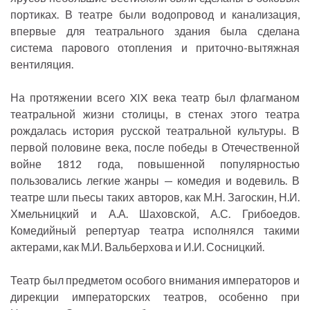
портиках. В театре были водопровод и канализация,
впервые для театрального здания была сделана
система парового отопления и приточно-вытяжная
вентиляция.
На протяжении всего XIX века театр был флагманом
театральной жизни столицы, в стенах этого театра
рождалась история русской театральной культуры. В
первой половине века, после победы в Отечественной
войне 1812 года, повышенной популярностью
пользовались легкие жанры — комедия и водевиль. В
театре шли пьесы таких авторов, как М.Н. Загоскин, Н.И.
Хмельницкий и А.А. Шаховской, А.С. Грибоедов.
Комедийный репертуар театра исполнялся такими
актерами, как М.И. Вальберхова и И.И. Сосницкий.
Театр был предметом особого внимания императоров и
дирекции императорских театров, особенно при