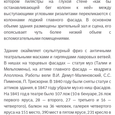
котором пилястры на глухой стене «как бы
останавливающей бег колонн к ней» между
выступающими угловыми ризалитами перекликаются с
колоннами лоджий главного фасада. В основном
объеме здания размещены зрительный зал и сцена, его
опоясывает чуть более низкий объем с
вспомогательными помещениями.
Здание окаймляет скульптурный фриз с античными
театральными масками и гирляндами лавровых ветвей.
В нишах на торцевых фасадах — статуи муз (Талии и
Мельпомены), на аттике главного фасада — квадрига
Аполлона. Работы вели В.И. Демут-Малиновский, С.С.
Пименов, П. Трискорни. В 1840 году были сняты статуи с
аттиков здания, в 1847 году убрали муз из ниш фасадов.
На 1841 год в театре было 107 лож (10 в бенуаре, 26 лож
первого яруса, 28 — второго, 27 — третьего и 16 —
четвертого), балкон на 36 человек, галерея четвертого
яруса на 151 место, 390 мест в пятом ярусе, 231 кресло в