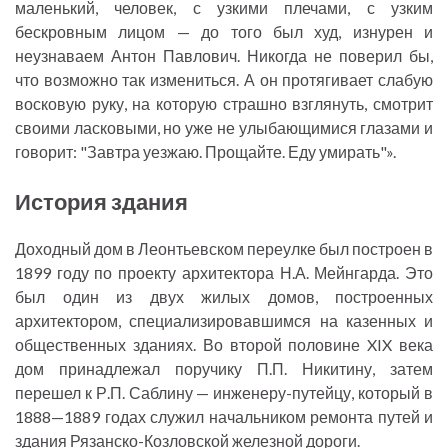
маленький, человек, с узкими плечами, с узким
бескровным лицом — до того был худ, изнурен и
неузнаваем Антон Павлович. Никогда не поверил бы,
что возможно так измениться. А он протягивает слабую
восковую руку, на которую страшно взглянуть, смотрит
своими ласковыми, но уже не улыбающимися глазами и
говорит: "Завтра уезжаю. Прощайте. Еду умирать"».
История здания
Доходный дом в Леонтьевском переулке был построен в
1899 году по проекту архитектора Н.А. Мейнгарда. Это
был один из двух жилых домов, построенных
архитектором, специализировавшимся на казенных и
общественных зданиях. Во второй половине XIX века
дом принадлежал поручику П.П. Никитину, затем
перешел к Р.П. Саблину — инженеру-путейцу, который в
1888—1889 годах служил начальником ремонта путей и
здания Рязанско-Козловской железной дороги.