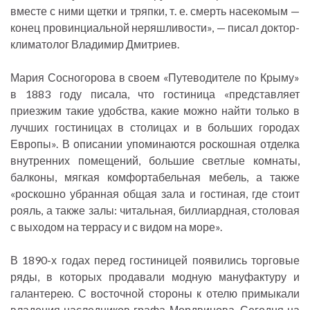
вместе с ними щетки и тряпки, т. е. смерть насекомым —
конец провинциальной неряшливости», — писал доктор-
климатолог Владимир Дмитриев.
Мария Сосногорова в своем «Путеводителе по Крыму»
в 1883 году писала, что гостиница «представляет
приезжим такие удобства, какие можно найти только в
лучших гостиницах в столицах и в больших городах
Европы». В описании упоминаются роскошная отделка
внутренних помещений, большие светлые комнаты,
балконы, мягкая комфортабельная мебель, а также
«роскошно убранная общая зала и гостиная, где стоит
рояль, а также залы: читальная, биллиардная, столовая
с выходом на террасу и с видом на море».
В 1890-х годах перед гостиницей появились торговые
ряды, в которых продавали модную мануфактуру и
галантерею. С восточной стороны к отелю примыкали
владения наследников графа Мордвинова. Сегодня на