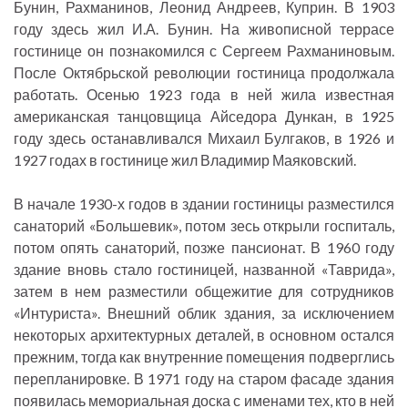
Бунин, Рахманинов, Леонид Андреев, Куприн. В 1903
году здесь жил И.А. Бунин. На живописной террасе
гостинице он познакомился с Сергеем Рахманиновым.
После Октябрьской революции гостиница продолжала
работать. Осенью 1923 года в ней жила известная
американская танцовщица Айседора Дункан, в 1925
году здесь останавливался Михаил Булгаков, в 1926 и
1927 годах в гостинице жил Владимир Маяковский.
В начале 1930-х годов в здании гостиницы разместился
санаторий «Большевик», потом зесь открыли госпиталь,
потом опять санаторий, позже пансионат. В 1960 году
здание вновь стало гостиницей, названной «Таврида»,
затем в нем разместили общежитие для сотрудников
«Интуриста». Внешний облик здания, за исключением
некоторых архитектурных деталей, в основном остался
прежним, тогда как внутренние помещения подверглись
перепланировке. В 1971 году на старом фасаде здания
появилась мемориальная доска с именами тех, кто в ней