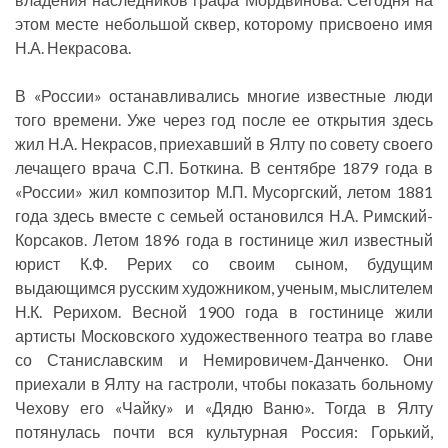
этом месте небольшой сквер, которому присвоено имя
Н.А. Некрасова.
В «России» останавливались многие известные люди
того времени. Уже через год после ее открытия здесь
жил Н.А. Некрасов, приехавший в Ялту по совету своего
лечащего врача С.П. Боткина. В сентябре 1879 года в
«России» жил композитор М.П. Мусоргский, летом 1881
года здесь вместе с семьей остановился Н.А. Римский-
Корсаков. Летом 1896 года в гостинице жил известный
юрист К.Ф. Рерих со своим сыном, будущим
выдающимся русским художником, ученым, мыслителем
Н.К. Рерихом. Весной 1900 года в гостинице жили
артисты Московского художественного театра во главе
со Станиславским и Немировичем-Данченко. Они
приехали в Ялту на гастроли, чтобы показать больному
Чехову его «Чайку» и «Дядю Ваню». Тогда в Ялту
потянулась почти вся культурная Россия: Горький,