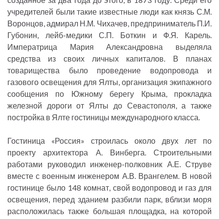
учредителей были такие известные люди как князь С.М.
Воронцов, адмирал Н.М. Чихачев, предприниматель П.И.
Губонин, лейб-медики С.П. Боткин и Ф.Я. Карель.
Императрица Мария Александровна выделяла
средства из своих личных капиталов. В планах
товарищества было проведение водопровода и
газового освещения для Ялты, организация экипажного
сообщения по Южному берегу Крыма, прокладка
железной дороги от Ялты до Севастополя, а также
постройка в Ялте гостиницы международного класса.
Гостиница «Россия» строилась около двух лет по
проекту архитектора А. Винберга. Строительными
работами руководил инженер-полковник А.Е. Струве
вместе с военным инженером А.В. Врангелем. В новой
гостинице было 148 комнат, свой водопровод и газ для
освещения, перед зданием разбили парк, вблизи моря
расположилась также большая площадка, на которой