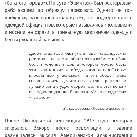
«богатого города»). По сути «Эрмитаж» был рестораном,
работающим по образцу парижских. Однако он по-
прежнему назывался «трактиром», что подчеркивалось
одеждой официантов, которые назывались «половыми»
и носили не фраки, а привычную москвичам одежду с
белой рубашкой навыпуск.
Дворянство так и хлынуло в новый французский
ресторан, где, кроме общих зал и кабинетов, был
белый колонный зал, в котором можно было
заказывать такие же обеды, какие делал Оливье
в особняках у вельмож. На эти обеды также
выписывались деликатесы из-за границы и
лучшие вина с удостоверением, что этот коньяк
из подвалов дворца Людовика XVI, и с надписью
«Трианон»
В. Гиляровский. «Москва и москвичи»
После Октябрьской революции 1917 года ресторан
закрылся. Вскоре после революции в здании
размещалась миссия Американской администрации