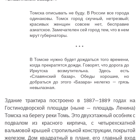
Томска описывать не буду. В России все города
одинаковы. Томск город скучный, нетрезвый;
красивых женщин совсем нет, бесправие
азиатское. Замечателен сей город тем, что в нем
мрут губернаторы.
* * *
В Томске нужно будет дождаться того времени,
когда прекратятся дожди. Говорят, что дорога до
Иркутска возмутительна. Здесь есть
«Славянский базар». Обеды хорошие, но
добраться до этого «Базара» нелегко — грязь
невылазная.
Здание трактира построено в 1887—1889 годах на
Гостинодворской площади (ныне — площадь Ленина)
Томска на берегу реки Томь. Это двухэтажный особняк с
подвалом из красного кирпича, с четырехскатной
вальмовой крышей стропильной конструкции, покрытой
железом. Дом квадратный в плане, его главный вход