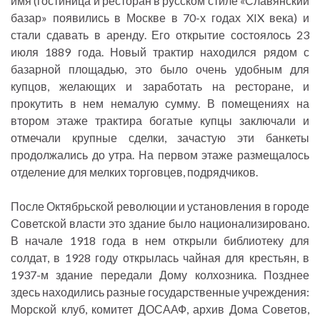
имя (гостиница и ресторан в русском стиле «Славянский
базар» появились в Москве в 70-х годах XIX века) и
стали сдавать в аренду. Его открытие состоялось 23
июля 1889 года. Новый трактир находился рядом с
базарной площадью, это было очень удобным для
купцов, желающих и заработать на ресторане, и
прокутить в нем немалую сумму. В помещениях на
втором этаже трактира богатые купцы заключали и
отмечали крупные сделки, зачастую эти банкеты
продолжались до утра. На первом этаже размещалось
отделение для мелких торговцев, подрядчиков.
После Октябрьской революции и установления в городе
Советской власти это здание было национализировано.
В начале 1918 года в нем открыли библиотеку для
солдат, в 1928 году открылась чайная для крестьян, в
1937-м здание передали Дому колхозника. Позднее
здесь находились разные государственные учреждения:
Морской клуб, комитет ДОСААФ, архив Дома Советов,