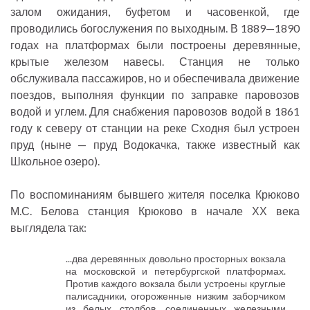
залом ожидания, буфетом и часовенкой, где
проводились богослужения по выходным. В 1889—1890
годах на платформах были построены деревянные,
крытые железом навесы. Станция не только
обслуживала пассажиров, но и обеспечивала движение
поездов, выполняя функции по заправке паровозов
водой и углем. Для снабжения паровозов водой в 1861
году к северу от станции на реке Сходня был устроен
пруд (ныне — пруд Водокачка, также известный как
Школьное озеро).
По воспоминаниям бывшего жителя поселка Крюково
М.С. Белова станция Крюково в начале ХХ века
выглядела так:
...два деревянных довольно просторных вокзала
на московской и петербургской платформах.
Против каждого вокзала были устроены круглые
палисадники, огороженные низким заборчиком
из белых столбов, соединенных железными