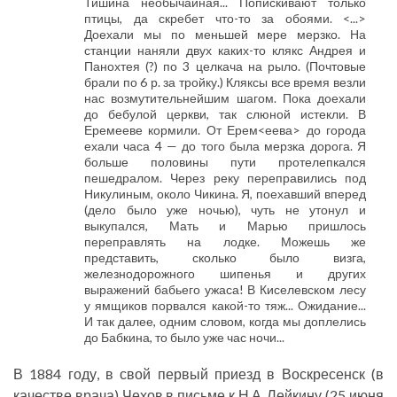
Тишина необычайная... Попискивают только
птицы, да скребет что-то за обоями. <...>
Доехали мы по меньшей мере мерзко. На
станции наняли двух каких-то клякс Андрея и
Панохтея (?) по 3 целкача на рыло. (Почтовые
брали по 6 р. за тройку.) Кляксы все время везли
нас возмутительнейшим шагом. Пока доехали
до бебулой церкви, так слюной истекли. В
Еремееве кормили. От Ерем<еева> до города
ехали часа 4 — до того была мерзка дорога. Я
больше половины пути протелепкался
пешедралом. Через реку переправились под
Никулиным, около Чикина. Я, поехавший вперед
(дело было уже ночью), чуть не утонул и
выкупался, Мать и Марью пришлось
переправлять на лодке. Можешь же
представить, сколько было визга,
железнодорожного шипенья и других
выражений бабьего ужаса! В Киселевском лесу
у ямщиков порвался какой-то тяж... Ожидание...
И так далее, одним словом, когда мы доплелись
до Бабкина, то было уже час ночи...
В 1884 году, в свой первый приезд в Воскресенск (в
качестве врача) Чехов в письме к Н.А. Лейкину (25 июня