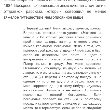
1884, Воскресенск) описывает злоключения с почтой и с
отправкой рассказа, который совершил не менее
тяжелое путешествие, чем описанное выше:
...Первый дачный блин вышел, кажется, комом.
Во-первых, рассказ плохо удался. «Экзамен на
чин» <...> Во-вторых, рассказу этому пришлось
пройти все тартары, начиная с моего стола и
кончая карманом богомолки. Дело в том, что,
принеся свой рассказ в здешний почтамт, я был
огорошен известием, что почта не идет в
воскресенье и что мое письмо может попасть в
Питер только в среду. Это меня зарезало.
Оставалось что-нибудь из двух: или почить на
лаврах, или же мчаться на железнодор<ожную>
станцию (21 верста) к почтовому поезду. Я не
сделал ни того, ни другого, а решил поручить
мою корреспонденцию кому-нибудь идущему
на станцию. Ямщиков я не нашел. Пришлось
поклониться толстой богомолке... Если
богомолка поспеет на станцию к почтовому
поезду и сумеет опустить письмо в надлежащее
место, то я торжествую, если же бог не сподобит