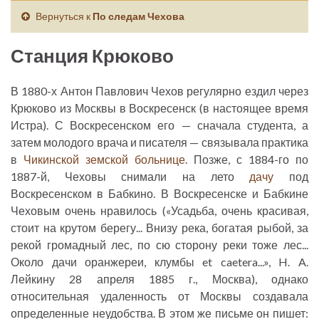
Вернуться к
По следам Чехова
Станция Крюково
В 1880-х Антон Павлович Чехов регулярно ездил через
Крюково из Москвы в Воскресенск (в настоящее время
Истра). С Воскресенском его — сначала студента, а
затем молодого врача и писателя — связывала практика
в
Чикинской земской больнице
. Позже, с 1884-го по
1887-й, Чеховы снимали на лето
дачу
под
Воскресенском в Бабкино. В Воскресенске и Бабкине
Чеховым очень нравилось («Усадьба, очень красивая,
стоит на крутом берегу... Внизу река, богатая рыбой, за
рекой громадный лес, по сю сторону реки тоже лес...
Около дачи оранжереи, клумбы et caetera...», H. A.
Лейкину 28 апреля 1885 г., Москва), однако
относительная удаленность от Москвы создавала
определенные неудобства. В этом же письме он пишет: