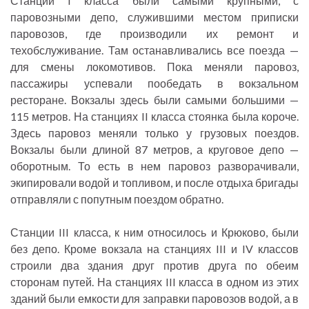
Станции I класса были самыми крупными, с
паровозными депо, служившими местом приписки
паровозов, где производили их ремонт и
техобслуживание. Там останавливались все поезда —
для смены локомотивов. Пока меняли паровоз,
пассажиры успевали пообедать в вокзальном
ресторане. Вокзалы здесь были самыми большими —
115 метров. На станциях II класса стоянка была короче.
Здесь паровоз меняли только у грузовых поездов.
Вокзалы были длиной 87 метров, а круговое депо —
оборотным. То есть в нем паровоз разворачивали,
экипировали водой и топливом, и после отдыха бригады
отправляли с попутным поездом обратно.
Станции III класса, к ним относилось и Крюково, были
без депо. Кроме вокзала на станциях III и IV классов
строили два здания друг против друга по обеим
сторонам путей. На станциях III класса в одном из этих
зданий были емкости для заправки паровозов водой, а в