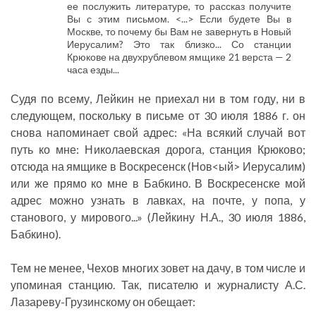
ее послужить литературе, то рассказ получите
Вы с этим письмом. <...> Если будете Вы в
Москве, то почему бы Вам не завернуть в Новый
Иерусалим? Это так близко... Со станции
Крюкове на двухрублевом ямщике 21 верста — 2
часа езды...
Судя по всему, Лейкин не приехал ни в том году, ни в
следующем, поскольку в письме от 30 июля 1886 г. он
снова напоминает свой адрес: «На всякий случай вот
путь ко мне: Николаевская дорога, станция Крюково;
отсюда на ямщике в Воскресенск (Нов<ый> Иерусалим)
или же прямо ко мне в Бабкино. В Воскресенске мой
адрес можно узнать в лавках, на почте, у попа, у
станового, у мирового...» (Лейкину Н.А., 30 июля 1886,
Бабкино).
Тем не менее, Чехов многих зовет на дачу, в том числе и
упоминая станцию. Так, писателю и журналисту А.С.
Лазареву-Грузинскому он обещает: