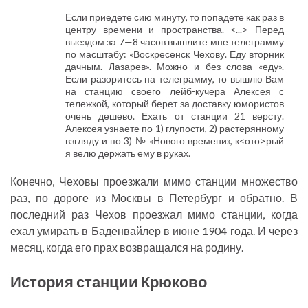
Если приедете сию минуту, то попадете как раз в
центру времени и пространства. <...> Перед
выездом за 7—8 часов вышлите мне телеграмму
по масштабу: «Воскресенск Чехову. Еду вторник
дачным. Лазарев». Можно и без слова «еду».
Если разоритесь на телеграмму, то вышлю Вам
на станцию своего лейб-кучера Алексея с
тележкой, который берет за доставку юмористов
очень дешево. Ехать от станции 21 версту.
Алексея узнаете по 1) глупости, 2) растерянному
взгляду и по 3) № «Нового времени», к<ото>рый
я велю держать ему в руках.
Конечно, Чеховы проезжали мимо станции множество
раз, по дороге из Москвы в Петербург и обратно. В
последний раз Чехов проезжал мимо станции, когда
ехал умирать в Баденвайлер в июне 1904 года. И через
месяц, когда его прах возвращался на родину.
История станции Крюково