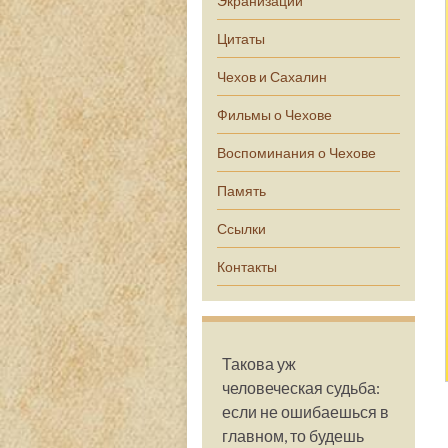
Экранизации
Цитаты
Чехов и Сахалин
Фильмы о Чехове
Воспоминания о Чехове
Память
Ссылки
Контакты
Такова уж
человеческая судьба:
если не ошибаешься в
главном, то будешь