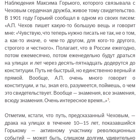
Наблюдения Максима Горького, которого связывала с
Чеховым сердечная дружба, живое тому свидетельство.
В 1901 году Горький сообщал в одном из своих писем:
«А.П. Чехов пишет какую-то большую вещь и говорит
мне: «Чувствую, что теперь нужно писать не так, не о том,
а как-то иначе, о чем-то другом, для кого-то другого,
строгого и честного». Полагает, что в России ежегодно,
потом ежемесячно, потом еженедельно будут драться
на улицах и лет через десять-пятнадцать додерутся до
конституции. Путь не быстрый, но единственно верный и
прямой. Вообще, А.П. очень много говорит о
конституции, и ты, зная его, разумеется, поймешь, о чем
это свидетельствует. Вообще — знамения, все знамения,
всюду знамения. Очень интересное время...»
.
5
Отметим, кстати, что путь, предсказанный Чеховым, —
драка на улицах в течение 10—15 лет, показавшийся
Горькому — активному участнику революционных
событий — может быть, слишком долгим, удивительно