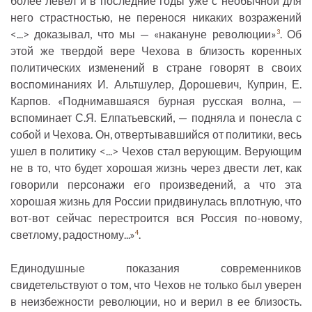
более левел и в последние годы уже с необычной для
него страстностью, не перенося никаких возражений
<...> доказывал, что мы — «накануне революции»
. Об
3
этой же твердой вере Чехова в близость коренных
политических изменений в стране говорят в своих
воспоминаниях И. Альтшулер, Дорошевич, Куприн, Е.
Карпов. «Поднимавшаяся бурная русская волна, —
вспоминает С.Я. Елпатьевский, — подняла и понесла с
собой и Чехова. Он, отвертывавшийся от политики, весь
ушел в политику <...> Чехов стал верующим. Верующим
не в то, что будет хорошая жизнь через двести лет, как
говорили персонажи его произведений, а что эта
хорошая жизнь для России придвинулась вплотную, что
вот-вот сейчас перестроится вся Россия по-новому,
светлому, радостному...»
.
4
Единодушные показания современников
свидетельствуют о том, что Чехов не только был уверен
в неизбежности революции, но и верил в ее близость.