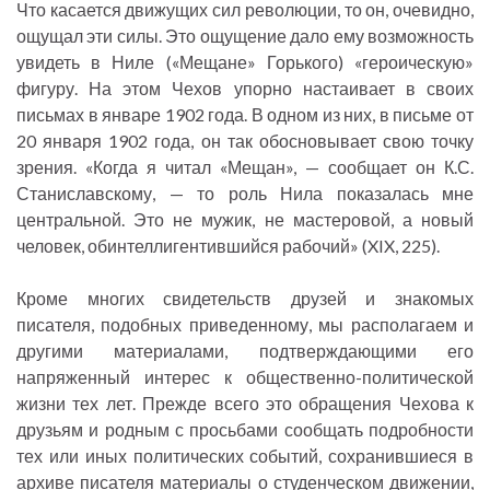
Что касается движущих сил революции, то он, очевидно,
ощущал эти силы. Это ощущение дало ему возможность
увидеть в Ниле («Мещане» Горького) «героическую»
фигуру. На этом Чехов упорно настаивает в своих
письмах в январе 1902 года. В одном из них, в письме от
20 января 1902 года, он так обосновывает свою точку
зрения. «Когда я читал «Мещан», — сообщает он К.С.
Станиславскому, — то роль Нила показалась мне
центральной. Это не мужик, не мастеровой, а новый
человек, обинтеллигентившийся рабочий» (XIX, 225).
Кроме многих свидетельств друзей и знакомых
писателя, подобных приведенному, мы располагаем и
другими материалами, подтверждающими его
напряженный интерес к общественно-политической
жизни тех лет. Прежде всего это обращения Чехова к
друзьям и родным с просьбами сообщать подробности
тех или иных политических событий, сохранившиеся в
архиве писателя материалы о студенческом движении,