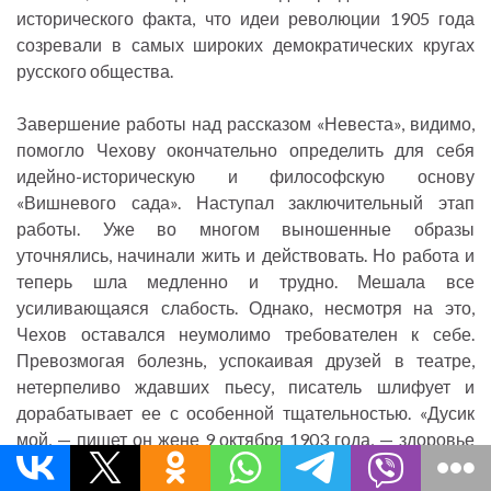
исторического факта, что идеи революции 1905 года
созревали в самых широких демократических кругах
русского общества.
Завершение работы над рассказом «Невеста», видимо,
помогло Чехову окончательно определить для себя
идейно-историческую и философскую основу
«Вишневого сада». Наступал заключительный этап
работы. Уже во многом выношенные образы
уточнялись, начинали жить и действовать. Но работа и
теперь шла медленно и трудно. Мешала все
усиливающаяся слабость. Однако, несмотря на это,
Чехов оставался неумолимо требователен к себе.
Превозмогая болезнь, успокаивая друзей в театре,
нетерпеливо ждавших пьесу, писатель шлифует и
дорабатывает ее с особенной тщательностью. «Дусик
мой, — пишет он жене 9 октября 1903 года, — здоровье
мое гораздо лучше, я пополнел от еды, кашляю меньше,