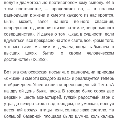
ведут к диаметрально противоположному выводу. «И в
этом постоянстве, — продолжает он, — в полном
равнодушии к жизни и смерти каждого из нас кроется,
быть может, залог нашего вечного спасения,
непрерывного движения жизни на земле, непрерывного
совершенства». И далее о том, «...как, в сущности, если
вдуматься, все прекрасно на этом свете, все, кроме того,
что мы сами мыслим и делаем, когда забываем о
высших целях бытия, о своем человеческом
достоинстве» (IX, 363).
Вот эта философская посылка о равнодушии природы
«к жизни и смерти каждого из нас» и реализуется теперь
в «Архиерее». Ушел из жизни преосвященный Петр. «А
на другой день была пасха. В городе было сорок две
церкви и шесть монастырей; гулкий радостный звон с
утра до вечера стоял над городом, не умолкая, волнуя
весенний воздух; птицы пели, солнце ярко светило. На
большой базарной площади было шумно, колыхались