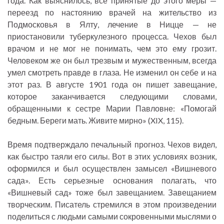
года. Как выяснилось, все принятые до этого меры —
переезд по настоянию врачей на жительство из
Подмосковья в Ялту, лечение в Ницце — не
приостановили туберкулезного процесса. Чехов был
врачом и не мог не понимать, чем это ему грозит.
Человеком же он был трезвым и мужественным, всегда
умел смотреть правде в глаза. Не изменил он себе и на
этот раз. В августе 1901 года он пишет завещание,
которое заканчивается следующими словами,
обращенными к сестре Марии Павловне: «Помогай
бедным. Береги мать. Живите мирно» (XIX, 115).
Время подтверждало печальный прогноз. Чехов видел,
как быстро таяли его силы. Вот в этих условиях возник,
оформился и был осуществлен замысел «Вишневого
сада». Есть серьезные основания полагать, что
«Вишневый сад» тоже был завещанием. Завещанием
творческим. Писатель стремился в этом произведении
поделиться с людьми самыми сокровенными мыслями о