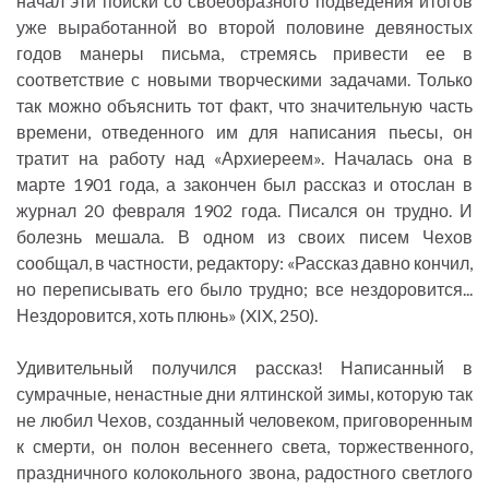
начал эти поиски со своеобразного подведения итогов
уже выработанной во второй половине девяностых
годов манеры письма, стремясь привести ее в
соответствие с новыми творческими задачами. Только
так можно объяснить тот факт, что значительную часть
времени, отведенного им для написания пьесы, он
тратит на работу над «Архиереем». Началась она в
марте 1901 года, а закончен был рассказ и отослан в
журнал 20 февраля 1902 года. Писался он трудно. И
болезнь мешала. В одном из своих писем Чехов
сообщал, в частности, редактору: «Рассказ давно кончил,
но переписывать его было трудно; все нездоровится...
Нездоровится, хоть плюнь» (XIX, 250).
Удивительный получился рассказ! Написанный в
сумрачные, ненастные дни ялтинской зимы, которую так
не любил Чехов, созданный человеком, приговоренным
к смерти, он полон весеннего света, торжественного,
праздничного колокольного звона, радостного светлого