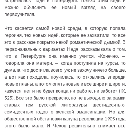
встретилась Надя в Петербурге. Только этим ведь и
можно объяснить ее новый взгляд на своего
первоучителя.
Что касается самой новой среды, в которую попала
героиня, тех новых идей, которые ее захватили, то все
это в рассказе покрыто некой романтической дымкой. В
первоначальных вариантах Надя рассказывала о том,
что в Петербурге она именно учится. «Конечно, —
говорила она матери, — когда поступила на курсы, то
думала, что достигла всего, уж не захочу ничего больше,
а вот как походила, поучилась, то открылись впереди
новые планы, а потом опять новые и все шире и шире, и,
кажется, нет и не будет конца ни работе, ни заботе» (IX,
525). Все это было прекрасно, но не выходило за рамки
старых тем русской литературы шестидесятых-
семидесятых годов о женской эмансипации. Но для
общественной обстановки кануна революции 1905 года
этого было мало. И Чехов решительно снимает все