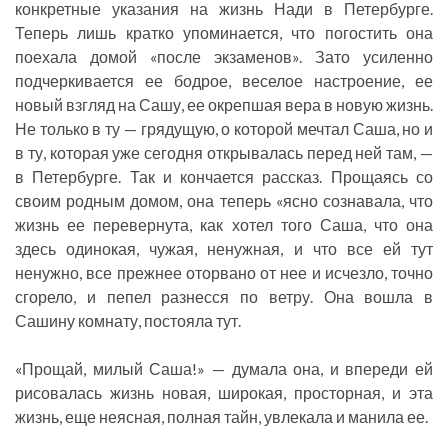
конкретные указания на жизнь Нади в Петербурге.
Теперь лишь кратко упоминается, что погостить она
поехала домой «после экзаменов». Зато усиленно
подчеркивается ее бодрое, веселое настроение, ее
новый взгляд на Сашу, ее окрепшая вера в новую жизнь.
Не только в ту — грядущую, о которой мечтал Саша, но и
в ту, которая уже сегодня открывалась перед ней там, —
в Петербурге. Так и кончается рассказ. Прощаясь со
своим родным домом, она теперь «ясно сознавала, что
жизнь ее перевернута, как хотел того Саша, что она
здесь одинокая, чужая, ненужная, и что все ей тут
ненужно, все прежнее оторвано от нее и исчезло, точно
сгорело, и пепел разнесся по ветру. Она вошла в
Сашину комнату, постояла тут.
«Прощай, милый Саша!» — думала она, и впереди ей
рисовалась жизнь новая, широкая, просторная, и эта
жизнь, еще неясная, полная тайн, увлекала и манила ее.