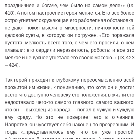
праздничнее и богаче, чем было на самом деле?» (IX,
418). А потом настроение героя меняется. Его все более
остро угнетает окружающая его раболепная обстановка,
не дают покоя мысли о мизерности, ничтожности той
деловой суеты, в которую он погружен. «Его поражала
пустота, мелкость всего того, о чем его просили, о чем
плакали; его сердили неразвитость, робость: и все это
мелкое и ненужное угнетало его своею массою...» (IX, 423
—424).
Так герой приходит к глубокому переосмыслению всей
прожитой им жизни, к пониманию, что хотя он и достиг
всего, что доступно человеку его положения, в жизни его
недоставало чего-то самого главного, самого важного,
что он — выходец из народа — попал в чужую и чуждую
ему среду. Но это не повергает его в отчаяние.
Напротив, он чувствует себя наконец-то прозревшим. И
тогда «...представлялось ему, что он, уже простой,