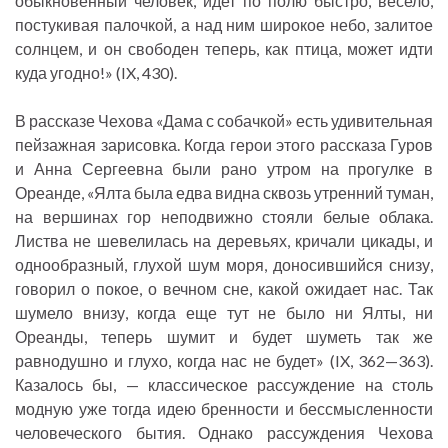
обыкновенный человек, идет по полю быстро, весело,
постукивая палочкой, а над ним широкое небо, залитое
солнцем, и он свободен теперь, как птица, может идти
куда угодно!» (IX, 430).
В рассказе Чехова «Дама с собачкой» есть удивительная
пейзажная зарисовка. Когда герои этого рассказа Гуров
и Анна Сергеевна были рано утром на прогулке в
Ореанде, «Ялта была едва видна сквозь утренний туман,
на вершинах гор неподвижно стояли белые облака.
Листва не шевелилась на деревьях, кричали цикады, и
однообразный, глухой шум моря, доносившийся снизу,
говорил о покое, о вечном сне, какой ожидает нас. Так
шумело внизу, когда еще тут не было ни Ялты, ни
Ореанды, теперь шумит и будет шуметь так же
равнодушно и глухо, когда нас не будет» (IX, 362—363).
Казалось бы, — классическое рассуждение на столь
модную уже тогда идею бренности и бессмысленности
человеческого бытия. Однако рассуждения Чехова