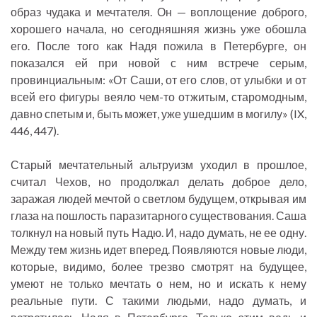
образ чудака и мечтателя. Он — воплощение доброго,
хорошего начала, но сегодняшняя жизнь уже обошла
его. После того как Надя пожила в Петербурге, он
показался ей при новой с ним встрече серым,
провинциальным: «От Саши, от его слов, от улыбки и от
всей его фигуры веяло чем-то отжитым, старомодным,
давно спетым и, быть может, уже ушедшим в могилу» (IX,
446, 447).
Старый мечтательный альтруизм уходил в прошлое,
считал Чехов, но продолжал делать доброе дело,
заражая людей мечтой о светлом будущем, открывая им
глаза на пошлость паразитарного существования. Саша
толкнул на новый путь Надю. И, надо думать, не ее одну.
Между тем жизнь идет вперед. Появляются новые люди,
которые, видимо, более трезво смотрят на будущее,
умеют не только мечтать о нем, но и искать к нему
реальные пути. С такими людьми, надо думать, и