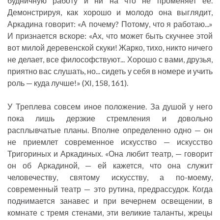
будничную работу и ни на что не променяет ее.
Демонстрируя, как хорошо и молодо она выглядит,
Аркадина говорит: «А почему? Потому, что я работаю...»
И признается вскоре: «Ах, что может быть скучнее этой
вот милой деревенской скуки! Жарко, тихо, никто ничего
не делает, все философствуют... Хорошо с вами, друзья,
приятно вас слушать, но... сидеть у себя в номере и учить
роль — куда лучше!» (XI, 158, 161).
У Треплева совсем иное положение. За душой у него
пока лишь дерзкие стремления и довольно
расплывчатые планы. Вполне определенно одно — он
не приемлет современное искусство — искусство
Тригориных и Аркадиных. «Она любит театр, — говорит
он об Аркадиной, — ей кажется, что она служит
человечеству, святому искусству, а по-моему,
современный театр — это рутина, предрассудок. Когда
поднимается занавес и при вечернем освещении, в
комнате с тремя стенами, эти великие таланты, жрецы