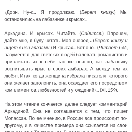
«Дорн. Ну-с... Я продолжаю. (
Берет книгу.
) Мы
остановились на лабазнике и крысах...
Аркадина. И крысах. Читайте. (
Садится.
) Впрочем,
дайте мне, я буду читать. Моя очередь. (
Берет книгу и
ищет в ней глазами.
) И крысах... Вот оно... (
Читает.
) «И,
разумеется, для светских людей баловать романистов и
привлекать их к себе так же опасно, как лабазнику
воспитывать крыс в своих амбарах. А между тем их
любят. Итак, когда женщина избрала писателя, которого
она желает заполонить, она осаждает его посредством
комплиментов, любезностей и угождений»... (XI, 159).
На этом чтение кончается, далее следует комментарий
Аркадиной. Она не соглашается с тем, что пишет
Мопассан. По ее мнению, в России все происходит по-
другому, и в качестве примера она ссылается на свои