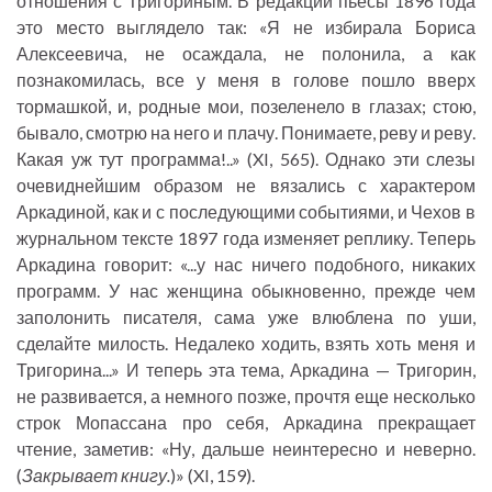
отношения с Тригориным. В редакции пьесы 1896 года
это место выглядело так: «Я не избирала Бориса
Алексеевича, не осаждала, не полонила, а как
познакомилась, все у меня в голове пошло вверх
тормашкой, и, родные мои, позеленело в глазах; стою,
бывало, смотрю на него и плачу. Понимаете, реву и реву.
Какая уж тут программа!..» (XI, 565). Однако эти слезы
очевиднейшим образом не вязались с характером
Аркадиной, как и с последующими событиями, и Чехов в
журнальном тексте 1897 года изменяет реплику. Теперь
Аркадина говорит: «...у нас ничего подобного, никаких
программ. У нас женщина обыкновенно, прежде чем
заполонить писателя, сама уже влюблена по уши,
сделайте милость. Недалеко ходить, взять хоть меня и
Тригорина...» И теперь эта тема, Аркадина — Тригорин,
не развивается, а немного позже, прочтя еще несколько
строк Мопассана про себя, Аркадина прекращает
чтение, заметив: «Ну, дальше неинтересно и неверно.
(
Закрывает книгу.
)» (XI, 159).