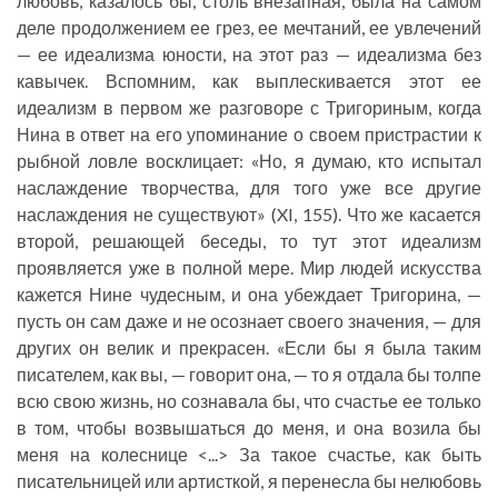
любовь, казалось бы, столь внезапная, была на самом
деле продолжением ее грез, ее мечтаний, ее увлечений
— ее идеализма юности, на этот раз — идеализма без
кавычек. Вспомним, как выплескивается этот ее
идеализм в первом же разговоре с Тригориным, когда
Нина в ответ на его упоминание о своем пристрастии к
рыбной ловле восклицает: «Но, я думаю, кто испытал
наслаждение творчества, для того уже все другие
наслаждения не существуют» (XI, 155). Что же касается
второй, решающей беседы, то тут этот идеализм
проявляется уже в полной мере. Мир людей искусства
кажется Нине чудесным, и она убеждает Тригорина, —
пусть он сам даже и не осознает своего значения, — для
других он велик и прекрасен. «Если бы я была таким
писателем, как вы, — говорит она, — то я отдала бы толпе
всю свою жизнь, но сознавала бы, что счастье ее только
в том, чтобы возвышаться до меня, и она возила бы
меня на колеснице <...> За такое счастье, как быть
писательницей или артисткой, я перенесла бы нелюбовь