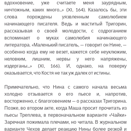
вдохновение, уже считаете меня заурядным,
ничтожным, каких много...» (XI, 164). Казалось бы, эти
слова порождены уязвленным самолюбием
начинающего писателя. Ведь и маститый Тригорин,
рассказывая о своей молодости, с содроганием
вспоминает о муках самолюбия начинающего
литератора. «Маленький писатель, — говорит он Нине, —
особенно когда ему не везет, кажется себе неуклюжим,
неловким, лишним, нервы у него напряжены,
издерганы...» (XI, 166). И, однако, на поверку
оказывается, что Костя не так уж далек от истины.
Примечательно, что Нина с самого начала весьма
холодно отзывается о его пьесе и, напротив,
восторженно, с благоговением — о рассказах Тригорина.
Позже, во втором акте, когда Маша просит прочитать из
пьесы Треплева, в первоначальном варианте «Чайки»
Заречная пожимала плечами, но читала. В журнальном
варианте Чехов делает реакцию Нины более резкой и