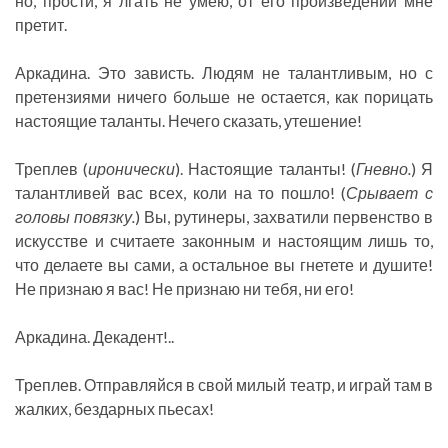
но, прости, я лгать не умею, от его произведений мне
претит.
Аркадина. Это зависть. Людям не талантливым, но с
претензиями ничего больше не остается, как порицать
настоящие таланты. Нечего сказать, утешение!
Треплев (
иронически
). Настоящие таланты! (
Гневно.
) Я
талантливей вас всех, коли на то пошло! (
Срывает с
головы повязку.
) Вы, рутинеры, захватили первенство в
искусстве и считаете законным и настоящим лишь то,
что делаете вы сами, а остальное вы гнетете и душите!
Не признаю я вас! Не признаю ни тебя, ни его!
Аркадина. Декадент!..
Треплев. Отправляйся в свой милый театр, и играй там в
жалких, бездарных пьесах!