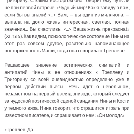
Тригорину. С каким восторгом она говорит ему чуть ли
не при первой встрече: «Чудный мир! Как я завидую вам,
если бы вы знали! <...> Вам, — вы один из миллиона, —
выпала на долю жизнь интересная, светлая, полная
значения... Вы счастливы <...> Ваша жизнь прекрасна!»
(XI, 165). Как видим, психологическое состояние Нины на
этот раз совсем другое, разительно напоминающее
восторженность Маши, когда она говорила о Треплеве.
Решающее значение эстетических симпатий и
антипатий Нины в ее отношениях к Треплеву и
Тригорину со всей очевидностью определено уже в
первом действии пьесы. Речь идет о небольшом,
незаметном на первый взгляд эпизоде, который следует
за чудесной поэтической сценой свидания Нины и Кости
у темного вяза. Нина говорит, что страшится играть при
известном писателе, и спрашивает о нем: «Он молод?»
«Треплев. Да.