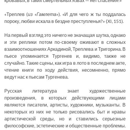
кровавых, в таких смертельных язвах — нет спасения!»
«Треплев (
из «Гамлета»
). «И для чего ж ты поддалась
пороку, любви искала в бездне преступленья?» (XI, 151).
На первый взгляд это ничего не значащая шутка, однако
и эти реплики потом по-своему оживают в сложных
взаимоотношениях Аркадиной, Треплева и Тригорина. В
пьесе упоминается Тургенев и, видимо, также не
случайно. Такие сцены, как игра в лото в последнем акте,
чтение книги по ходу действия, несомненно, прямо
ведут нас к пьесам Тургенева.
Русская литература знает художественные
произведения, в которых действующими лицами
являются писатели, артисты, художники, музыканты. В
некоторых из них не только рисовались быт и нравы
артистической среды, но и ставились серьезные
философские, эстетические и общественные проблемы.