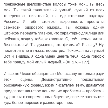
прекрасные шелковистые волосы тоже мои... Ты весь
мой. Ты такой талантливый, умный, лучший из всех
теперешних писателей, ты единственная надежда
России... У тебя столько искренности, простоты,
свежести, здорового юмора... Ты можешь одним
штрихом передать главное, что характерно для лица или
пейзажа, люди у тебя, как живые. О, тебя нельзя читать
без восторга! Ты думаешь, это фимиам? Я льщу? Ну,
посмотри мне в глаза... посмотри... Похожа я на лгунью?
Вот и видишь, я одна умею ценить тебя; одна говорю
тебе правду, мой милый, чудный...» (XI, 176—177).
И все же Чехов обращается к Мопассану не только ради
этой сцены. Демонстративно подхватывая
обозначенную французским писателем тему, драматург
предлагает нам свое понимание проблемы — проблемы
художника в современном обществе, свое ее раскрытие,
куда более широкое и разностороннее.