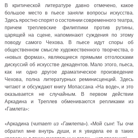
В критической литературе давно отмечено, какое
большое место в пьесе заняли вопросы искусства.
Здесь яростно спорят о состоянии современного театра,
причем треплевские филиппики против рутины,
царящей на сцене, напоминают суждения по этому
поводу самого Чехова. В пьесе идут споры об
общественном смысле художественного творчества, о
«новых формах», являющиеся прямыми отголосками
дискуссий об искусстве декадентов. Мало этого, пьеса,
как ни одно другое драматическое произведение
Чехова, полна литературных реминисценций. Здесь
читают и обсуждают книгу Мопассана «На воде», и это
оказывается не случайным. В первом действии
Аркадина и Треплев обмениваются репликами из
«Гамлета»:
«Аркадина (
читает из «Гамлета»
). «Мой сын! Ты очи
обратил мне внутрь души, и я увидела ее в таких