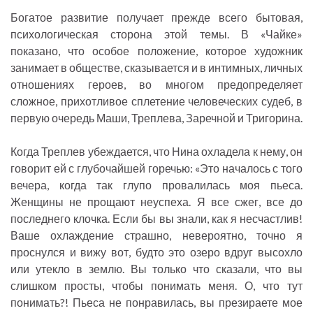
Богатое развитие получает прежде всего бытовая,
психологическая сторона этой темы. В «Чайке»
показано, что особое положение, которое художник
занимает в обществе, сказывается и в интимных, личных
отношениях героев, во многом предопределяет
сложное, прихотливое сплетение человеческих судеб, в
первую очередь Маши, Треплева, Заречной и Тригорина.
Когда Треплев убеждается, что Нина охладела к нему, он
говорит ей с глубочайшей горечью: «Это началось с того
вечера, когда так глупо провалилась моя пьеса.
Женщины не прощают неуспеха. Я все сжег, все до
последнего клочка. Если бы вы знали, как я несчастлив!
Ваше охлаждение страшно, невероятно, точно я
проснулся и вижу вот, будто это озеро вдруг высохло
или утекло в землю. Вы только что сказали, что вы
слишком просты, чтобы понимать меня. О, что тут
понимать?! Пьеса не понравилась, вы презираете мое