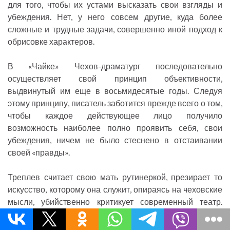
для того, чтобы их устами высказать свои взгляды и
убеждения. Нет, у него совсем другие, куда более
сложные и трудные задачи, совершенно иной подход к
обрисовке характеров.
В «Чайке» Чехов-драматург последовательно
осуществляет свой принцип объективности,
выдвинутый им еще в восьмидесятые годы. Следуя
этому принципу, писатель заботится прежде всего о том,
чтобы каждое действующее лицо получило
возможность наиболее полно проявить себя, свои
убеждения, ничем не было стеснено в отстаивании
своей «правды».
Треплев считает свою мать рутинеркой, презирает то
искусство, которому она служит, опираясь на чеховские
мысли, убийственно критикует современный театр.
Однако в «Чайке» нет ничего, что подтвердило бы
треплевские филиппики и тем самым дало возможность