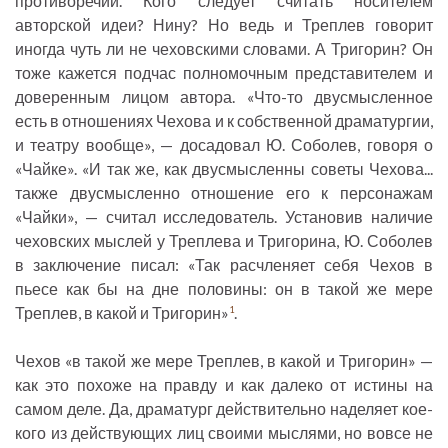
противоречий. Кого следует считать носителем
авторской идеи? Нину? Но ведь и Треплев говорит
иногда чуть ли не чеховскими словами. А Тригорин? Он
тоже кажется подчас полномочным представителем и
доверенным лицом автора. «Что-то двусмысленное
есть в отношениях Чехова и к собственной драматургии,
и театру вообще», — досадовал Ю. Соболев, говоря о
«Чайке». «И так же, как двусмысленны советы Чехова...
также двусмысленно отношение его к персонажам
«Чайки», — считал исследователь. Установив наличие
чеховских мыслей у Треплева и Тригорина, Ю. Соболев
в заключение писал: «Так расчленяет себя Чехов в
пьесе как бы на дне половины: он в такой же мере
Треплев, в какой и Тригорин»
.
1
Чехов «в такой же мере Треплев, в какой и Тригорин» —
как это похоже на правду и как далеко от истины на
самом деле. Да, драматург действительно наделяет кое-
кого из действующих лиц своими мыслями, но вовсе не