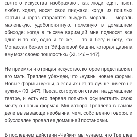
святого искусства изображают, как люди едят, пьют,
любят, ходят, носят свои пиджаки; когда из пошлых
картин и фраз стараются выудить мораль — мораль
маленькую, удобопонятную, полезную в домашнем
обиходе; когда в тысяче вариаций мне подносят все
одно и то же, одно и то же, — то я бегу и бегу, как
Мопассан бежал от Эйфелевой башни, которая давила
ему мозг своею пошлостью» (XI, 146—147).
Не приемля и отрицая искусство, которое представляет
его мать, Треплев убежден, что «нужны новые формы.
Новые формы нужны, а если их нет, то лучше ничего не
нужно» (XI, 147). Пьеса, которую он ставит на домашнем
театре, и есть его первая попытка осуществить свою
мечту о новых формах. Миниатюра Треплева в самом
деле вызывающе необычна, чем, собственно говоря, и
обусловлен провал ее домашней постановки.
В последнем действии «Чайки» мы узнаем, что Треплев