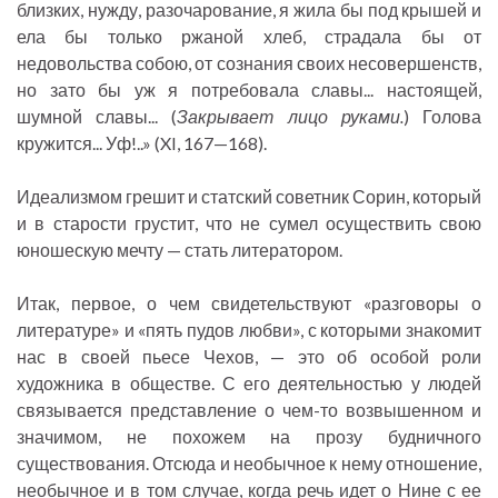
близких, нужду, разочарование, я жила бы под крышей и
ела бы только ржаной хлеб, страдала бы от
недовольства собою, от сознания своих несовершенств,
но зато бы уж я потребовала славы... настоящей,
шумной славы... (
Закрывает лицо руками.
) Голова
кружится... Уф!..» (XI, 167—168).
Идеализмом грешит и статский советник Сорин, который
и в старости грустит, что не сумел осуществить свою
юношескую мечту — стать литератором.
Итак, первое, о чем свидетельствуют «разговоры о
литературе» и «пять пудов любви», с которыми знакомит
нас в своей пьесе Чехов, — это об особой роли
художника в обществе. С его деятельностью у людей
связывается представление о чем-то возвышенном и
значимом, не похожем на прозу будничного
существования. Отсюда и необычное к нему отношение,
необычное и в том случае, когда речь идет о Нине с ее