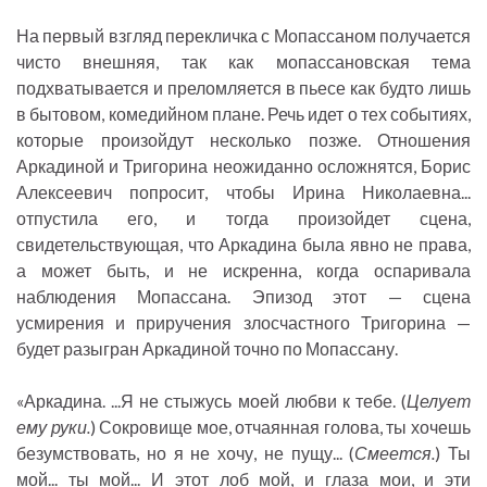
На первый взгляд перекличка с Мопассаном получается
чисто внешняя, так как мопассановская тема
подхватывается и преломляется в пьесе как будто лишь
в бытовом, комедийном плане. Речь идет о тех событиях,
которые произойдут несколько позже. Отношения
Аркадиной и Тригорина неожиданно осложнятся, Борис
Алексеевич попросит, чтобы Ирина Николаевна...
отпустила его, и тогда произойдет сцена,
свидетельствующая, что Аркадина была явно не права,
а может быть, и не искренна, когда оспаривала
наблюдения Мопассана. Эпизод этот — сцена
усмирения и приручения злосчастного Тригорина —
будет разыгран Аркадиной точно по Мопассану.
«Аркадина. ...Я не стыжусь моей любви к тебе. (
Целует
ему руки.
) Сокровище мое, отчаянная голова, ты хочешь
безумствовать, но я не хочу, не пущу... (
Смеется.
) Ты
мой... ты мой... И этот лоб мой, и глаза мои, и эти