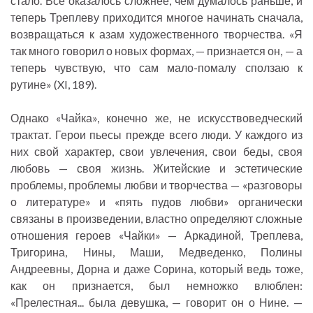
стало. Все оказалось сложнее, чем думалось раньше, и
теперь Треплеву приходится многое начинать сначала,
возвращаться к азам художественного творчества. «Я
так много говорил о новых формах, — признается он, — а
теперь чувствую, что сам мало-помалу сползаю к
рутине» (XI, 189).
Однако «Чайка», конечно же, не искусствоведческий
трактат. Герои пьесы прежде всего люди. У каждого из
них свой характер, свои увлечения, свои беды, своя
любовь — своя жизнь. Житейские и эстетические
проблемы, проблемы любви и творчества — «разговоры
о литературе» и «пять пудов любви» органически
связаны в произведении, властно определяют сложные
отношения героев «Чайки» — Аркадиной, Треплева,
Тригорина, Нины, Маши, Медведенко, Полины
Андреевны, Дорна и даже Сорина, который ведь тоже,
как он признается, был немножко влюблен:
«Прелестная... была девушка, — говорит он о Нине. —