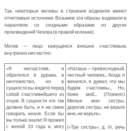
Так, некоторые мотивы в строении водевиля имеют
отчетливые источники. Возьмем эти образы водевиля в
параллели со сходными образами из других
произведений Чехова (в правой колонке).
Мотив — лицо кажущееся внешне счастливым,
внутренно несчастно:
«Я несчастлив, я
«Наташа — превосходный,
обратился в дурака, в
честный человек... Когда я
ничтожество, но в
женился, я думал, что мы
сущности вы видите перед
будем счастливы... Но,
собой счастливейшего из
боже мой... (
Плачет.
)
отцов. В сущности это так
Милые мои сестры,
должно быть, и я не смею
дорогие сестры, не верьте
говорить иначе. Если бы
мне, не верьте».
вы только знали! Я прожил
с женой 33 года и, могу
(«Три сестры», д. III, речь