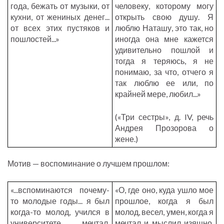
года, бежать от музыки, от
человеку, которому могу
кухни, от жениных денег...
открыть свою душу. Я
от всех этих пустяков и
люблю Наташу, это так, но
пошлостей...»
иногда она мне кажется
удивительно пошлой и
тогда я теряюсь, я не
понимаю, за что, отчего я
так люблю ее или, по
крайней мере, любил...»
(«Три сестры», д. IV, речь
Андрея Прозорова о
жене.)
Мотив — воспоминание о лучшем прошлом:
«...вспоминаются почему-
«О, где оно, куда ушло мое
то молодые годы... я был
прошлое, когда я был
когда-то молод, учился в
молод, весел, умен, когда я
университете, мечтал,
мечтал и мыслил изящно,