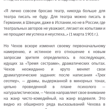
«Я лично совсем бросаю театр, никогда больше для
театра писать не буду. Для театра можно писать в
Германии, в Швеции, даже в Испании, но не в России, где
театральных авторов не уважают, лягают их копытами и
не прощают им успеха и неуспеха...» (1 марта 1901 г.).
Но Чехов вскоре изменил своему первоначальному
намерению, и истинное его отношение к новым
запросам зрителя определилось в последующих,
идущих за «Тремя сестрами», драматических опытах.
Чехов неожиданно и круто меняет свои
драматургические задания: после написания «
Трех
сестер
», — драмы, выдержанной в минорных тонах,
цельно проведенной в плане психолого —
натуралистическом, — Чехов направляет свое внимание
на жанр чисто-комедийный, на жанр водевиля. Это
видно из обширного ряда высказываний Чехова в