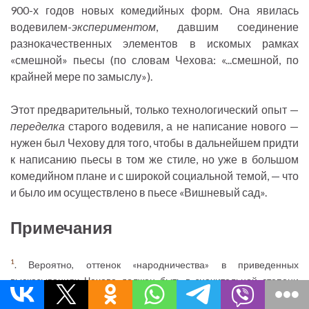
900-х годов новых комедийных форм. Она явилась
водевилем-
экспериментом
, давшим соединение
разнокачественных элементов в искомых рамках
«смешной» пьесы (по словам Чехова: «...смешной, по
крайней мере по замыслу»).
Этот предварительный, только технологический опыт —
переделка
старого водевиля, а не написание нового —
нужен был Чехову для того, чтобы в дальнейшем придти
к написанию пьесы в том же стиле, но уже в большом
комедийном плане и с широкой социальной темой, — что
и было им осуществлено в пьесе «Вишневый сад».
Примечания
1
. Вероятно, оттенок «народничества» в приведенных
высказываниях Чехова должен быть в значительной степени
отнесен к мемуаристу — драматургу-народнику, автору ряда