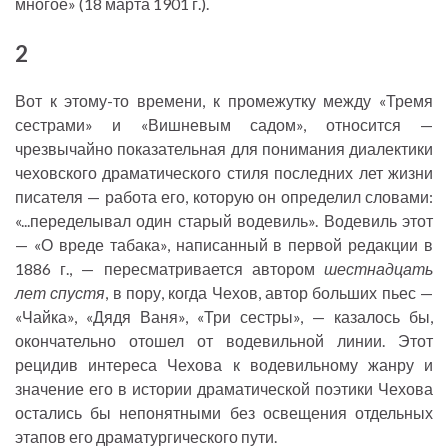
многое» (18 марта 1901 г.).
2
Вот к этому-то времени, к промежутку между «Тремя
сестрами» и «Вишневым садом», относится —
чрезвычайно показательная для понимания диалектики
чеховского драматического стиля последних лет жизни
писателя — работа его, которую он определил словами:
«...переделывал один старый водевиль». Водевиль этот
— «О вреде табака», написанный в первой редакции в
1886 г., — пересматривается автором
шестнадцать
лет спустя
, в пору, когда Чехов, автор больших пьес —
«Чайка», «Дядя Ваня», «Три сестры», — казалось бы,
окончательно отошел от водевильной линии. Этот
рецидив интереса Чехова к водевильному жанру и
значение его в истории драматической поэтики Чехова
остались бы непонятными без освещения отдельных
этапов его драматургического пути.