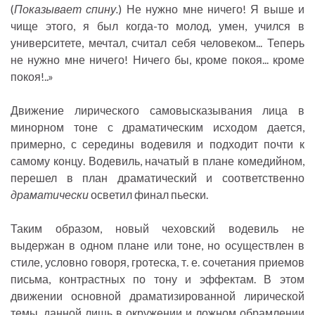
(
Показывает спину.
) Не нужно мне ничего! Я выше и
чище этого, я был когда-то молод, умен, учился в
университете, мечтал, считал себя человеком... Теперь
не нужно мне ничего! Ничего бы, кроме покоя... кроме
покоя!..»
Движение лирического самовысказывания лица в
минорном тоне с драматическим исходом дается,
примерно, с середины водевиля и подходит почти к
самому концу. Водевиль, начатый в плане комедийном,
перешел в план драматический и соответственно
драматически
осветил финал пьески.
Таким образом, новый чеховский водевиль не
выдержан в одном плане или тоне, но осуществлен в
стиле, условно говоря, гротеска, т. е. сочетания приемов
письма, контрастных по тону и эффектам. В этом
движении основной драматизированной лирической
темы, данной лишь в окружении и ложном обрамлении