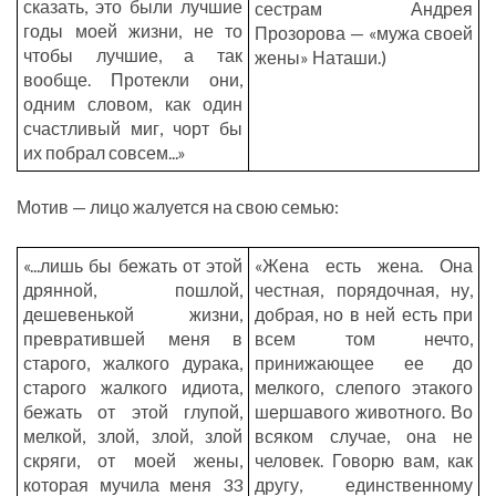
сказать, это были лучшие
сестрам Андрея
годы моей жизни, не то
Прозорова — «мужа своей
чтобы лучшие, а так
жены» Наташи.)
вообще. Протекли они,
одним словом, как один
счастливый миг, чорт бы
их побрал совсем...»
Мотив — лицо жалуется на свою семью:
«...лишь бы бежать от этой
«Жена есть жена. Она
дрянной, пошлой,
честная, порядочная, ну,
дешевенькой жизни,
добрая, но в ней есть при
превратившей меня в
всем том нечто,
старого, жалкого дурака,
принижающее ее до
старого жалкого идиота,
мелкого, слепого этакого
бежать от этой глупой,
шершавого животного. Во
мелкой, злой, злой, злой
всяком случае, она не
скряги, от моей жены,
человек. Говорю вам, как
которая мучила меня 33
другу, единственному