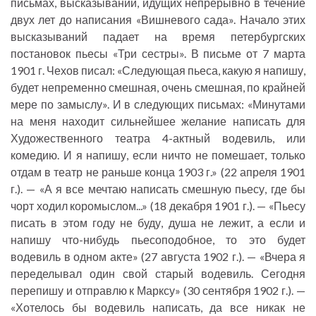
письмах, высказываний, идущих непрерывно в течение
двух лет до написания «Вишневого сада». Начало этих
высказываний падает на время петербургских
постановок пьесы «Три сестры». В письме от 7 марта
1901 г. Чехов писал: «Следующая пьеса, какую я напишу,
будет непременно смешная, очень смешная, по крайней
мере по замыслу». И в следующих письмах: «Минутами
на меня находит сильнейшее желание написать для
Художественного театра 4-актный водевиль, или
комедию. И я напишу, если ничто не помешает, только
отдам в театр не раньше конца 1903 г.» (22 апреля 1901
г.). — «А я все мечтаю написать смешную пьесу, где бы
чорт ходил коромыслом...» (18 декабря 1901 г.). — «Пьесу
писать в этом году не буду, душа не лежит, а если и
напишу что-нибудь пьесоподобное, то это будет
водевиль в одном акте» (27 августа 1902 г.). — «Вчера я
переделывал один свой старый водевиль. Сегодня
перепишу и отправлю к Марксу» (30 сентября 1902 г.). —
«Хотелось бы водевиль написать, да все никак не