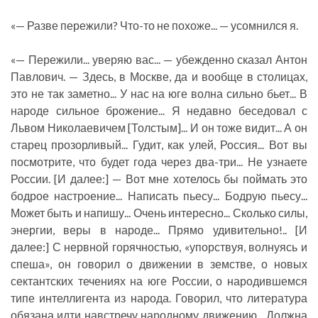
«— Разве пережили? Что-то не похоже... — усомнился я.
«— Пережили... уверяю вас... — убежденно сказал Антон
Павлович. — Здесь, в Москве, да и вообще в столицах,
это не так заметно... У нас на юге волна сильно бьет... В
народе сильное брожение... Я недавно беседовал с
Львом Николаевичем [Толстым]... И он тоже видит... А он
старец прозорливый... Гудит, как улей, Россия... Вот вы
посмотрите, что будет года через два-три... Не узнаете
России. [И далее:] — Вот мне хотелось бы поймать это
бодрое настроение... Написать пьесу... Бодрую пьесу...
Может быть и напишу... Очень интересно... Сколько силы,
энергии, веры в народе... Прямо удивительно!.. [И
далее:] С нервной горячностью, «упорствуя, волнуясь и
спеша», он говорил о движении в земстве, о новых
сектантских течениях на юге России, о народившемся
типе интеллигента из народа. Говорил, что литература
обязана идти навстречу народному движению... Должна