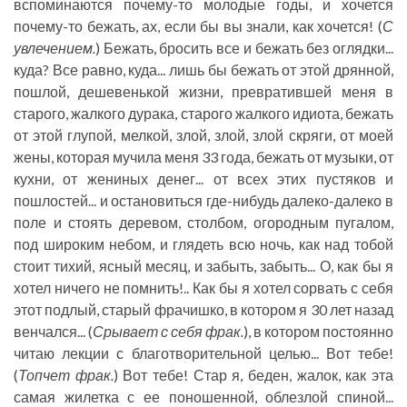
вспоминаются почему-то молодые годы, и хочется
почему-то бежать, ах, если бы вы знали, как хочется! (
С
увлечением.
) Бежать, бросить все и бежать без оглядки...
куда? Все равно, куда... лишь бы бежать от этой дрянной,
пошлой, дешевенькой жизни, превратившей меня в
старого, жалкого дурака, старого жалкого идиота, бежать
от этой глупой, мелкой, злой, злой, злой скряги, от моей
жены, которая мучила меня 33 года, бежать от музыки, от
кухни, от жениных денег... от всех этих пустяков и
пошлостей... и остановиться где-нибудь далеко-далеко в
поле и стоять деревом, столбом, огородным пугалом,
под широким небом, и глядеть всю ночь, как над тобой
стоит тихий, ясный месяц, и забыть, забыть... О, как бы я
хотел ничего не помнить!.. Как бы я хотел сорвать с себя
этот подлый, старый фрачишко, в котором я 30 лет назад
венчался... (
Срывает с себя фрак.
), в котором постоянно
читаю лекции с благотворительной целью... Вот тебе!
(
Топчет фрак.
) Вот тебе! Стар я, беден, жалок, как эта
самая жилетка с ее поношенной, облезлой спиной...