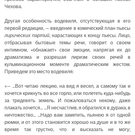
Чехова.
Другая особенность водевиля, отсутствующая в его
первой редакции, — введение в комический план пьесы
лирических партий
, нарастающих к концу пьесы. Лицо,
отбрасывая бытовые темы речи, говорит о своем
интимном, «обнажает» свои эмоции, напрягая их до
драматизма и разрешая лиризм своих речей в
кульминационном моменте драматическим жестом.
Приведем это место водевиля:
«— ...Вот читаю лекцию, на вид я весел, а самому так и
хочется крикнуть во все горло, или полететь куда-нибудь
за тридевять земель. И пожаловаться некому, даже
плакать хочется... ...Я несчастлив, я обратился в дурака, в
ничтожество... ...Надо вам заметить, пьянею я от одной
рюмки, и от этого становится хорошо на душе и в то же
время так грустно, что и высказать не могу;