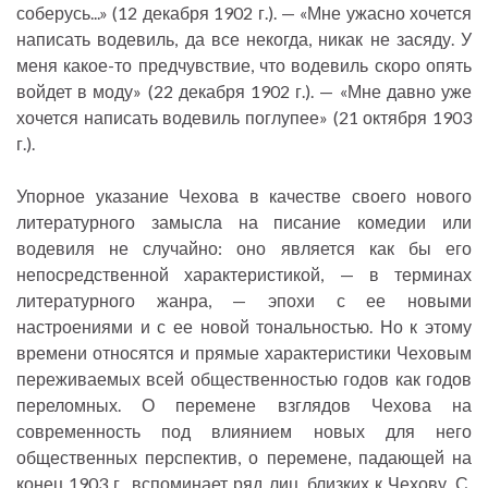
соберусь...» (12 декабря 1902 г.). — «Мне ужасно хочется
написать водевиль, да все некогда, никак не засяду. У
меня какое-то предчувствие, что водевиль скоро опять
войдет в моду» (22 декабря 1902 г.). — «Мне давно уже
хочется написать водевиль поглупее» (21 октября 1903
г.).
Упорное указание Чехова в качестве своего нового
литературного замысла на писание комедии или
водевиля не случайно: оно является как бы его
непосредственной характеристикой, — в терминах
литературного жанра, — эпохи с ее новыми
настроениями и с ее новой тональностью. Но к этому
времени относятся и прямые характеристики Чеховым
переживаемых всей общественностью годов как годов
переломных. О перемене взглядов Чехова на
современность под влиянием новых для него
общественных перспектив, о перемене, падающей на
конец 1903 г., вспоминает ряд лиц, близких к Чехову. С.