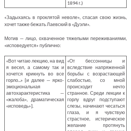
1894 г.)
«Задыхаясь в проклятой неволе», спасая свою жизнь,
хочет также бежать Лаевский в «Дуэли».
Мотив — лицо, охваченное тяжелыми переживаниями,
«исповедуется» публично:
«Вот читаю лекцию, на вид
«От бессонницы и
я весел, а самому так и
вследствие напряженной
хочется крикнуть во все
борьбы с возрастающей
горло...» [и далее — ярко-
слабостью, со мной
эмоциональная
происходит нечто
автохарактеристика —
странное. Среди лекции к
«жалоба», драматическая
горлу вдруг подступают
«исповедь»].
слезы, начинают чесаться
глаза, и я чувствую
страстное, истерическое
желание протянуть