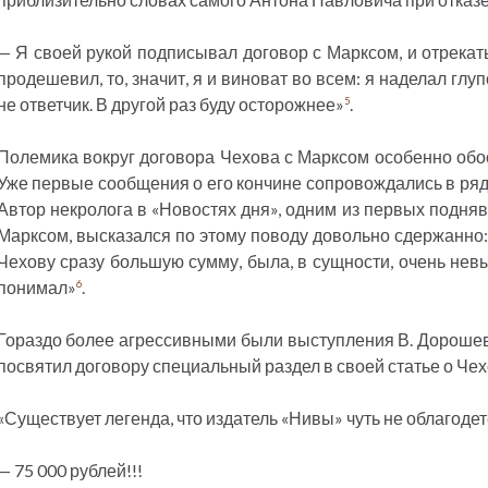
— Я своей рукой подписывал договор с Марксом, и отрекать
продешевил, то, значит, я и виноват во всем: я наделал глу
не ответчик. В другой раз буду осторожнее»
.
5
Полемика вокруг договора Чехова с Марксом особенно обос
Уже первые сообщения о его кончине сопровождались в ряде
Автор некролога в «Новостях дня», одним из первых подня
Марксом, высказался по этому поводу довольно сдержанно:
Чехову сразу большую сумму, была, в сущности, очень невы
понимал»
.
6
Гораздо более агрессивными были выступления В. Дорошев
посвятил договору специальный раздел в своей статье о Чех
«Существует легенда, что издатель «Нивы» чуть не облагоде
— 75 000 рублей!!!