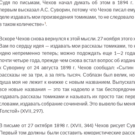
Судя по письмам, Чехов начал думать об этом в 1894 г. 
первым высказал А.С. Суворин, потому что Чехов писал ему
деле издавать мои произведения томиками, то не следовало
в таком количестве»
.
1
Вскоре Чехов снова вернулся к этой мысли. 27 ноября этого 
Вам по сердцу идея — издавать мои рассказы томиками, то 
идею непременно теперь; можно подождать еще 1—2 года <.
почти четыре года, прежде чем снова встал вопрос об изда
к Суворину от 24 августа 1898 г. Чехов сообщал: «Сыти
рассказы не за три, а за пять тысяч. Соблазн был велик, н
душа моя не лежит к книжке с новым названием. Выпускать
все новые названия — это так надоело и так беспорядочно
издавать рассказы томиками и называть их просто так: первый
словами, издавать собрание сочинений. Это вывело бы меня 
Толстой» (XVII, 297).
В письме от 27 октября 1898 г. (XVII, 344) Чехов рисует 
Первый том должны были составить юмористические расск