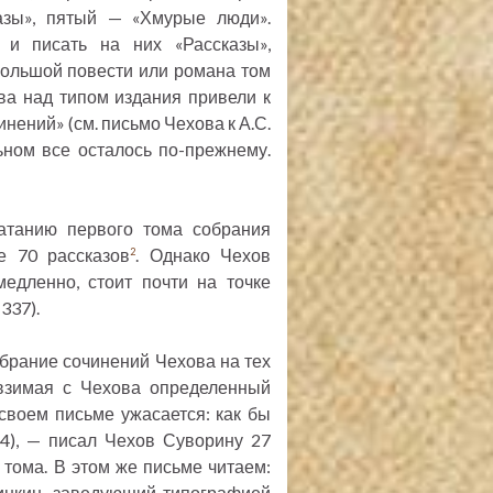
казы», пятый — «Хмурые люди».
и писать на них «Рассказы»,
большой повести или романа том
а над типом издания привели к
нений» (см. письмо Чехова к А.С.
ьном все осталось по-прежнему.
атанию первого тома собрания
е 70 рассказов
. Однако Чехов
2
едленно, стоит почти на точке
337).
брание сочинений Чехова на тех
. взимая с Чехова определенный
 своем письме ужасается: как бы
44), — писал Чехов Суворину 27
 тома. В этом же письме читаем:
инкин, заведующий типографией