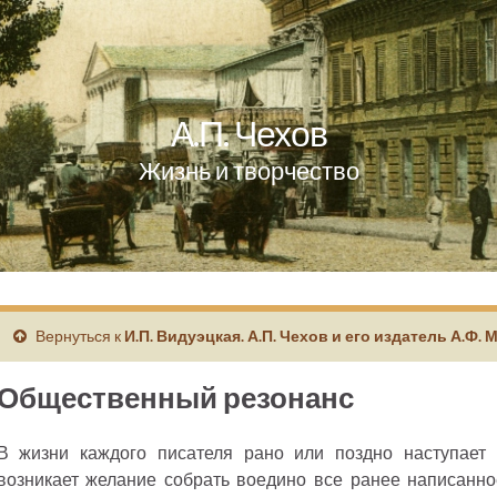
А.П. Чехов
Жизнь и творчество
Вернуться к
И.П. Видуэцкая. А.П. Чехов и его издатель А.Ф. 
Общественный резонанс
В жизни каждого писателя рано или поздно наступает 
возникает желание собрать воедино все ранее написанно