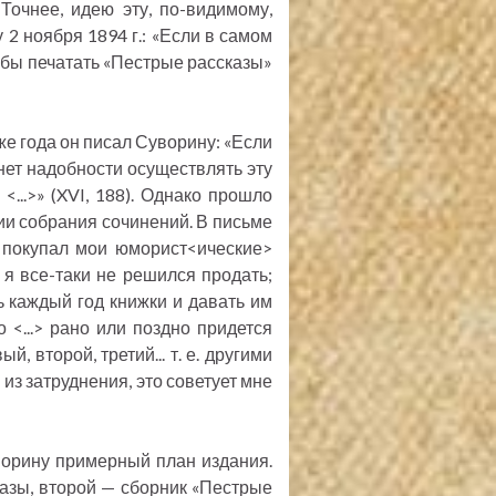
Точнее, идею эту, по-видимому,
 2 ноября 1894 г.: «Если в самом
 бы печатать «Пестрые рассказы»
же года он писал Суворину: «Если
нет надобности осуществлять эту
..>» (XVI, 188). Однако прошло
нии собрания сочинений. В письме
н покупал мои юморист<ические>
о я все-таки не решился продать;
 каждый год книжки и давать им
 <...> рано или поздно придется
, второй, третий... т. е. другими
из затруднения, это советует мне
Суворину примерный план издания.
азы, второй — сборник «Пестрые