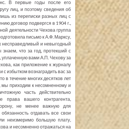
нс. В первые годы после его
угу лиц, и поэтому сведения об
ишь из переписки разных лиц с
ию договор подвергся в 1904 г.,
рной деятельности Чехова группа
подготовила письмо к А.Ф. Марксу,
ак несправедливый и невыгодный
ы знаем, что за год, протекший с
, уплаченную вами А.П. Чехову за
хова, как приложение к журналу
и с избытком вознаградить вас за
то в течение многих десятков лет
, мы приходим к несомненному и
ичтожную часть действительно
е права вашего контрагента,
торону, не менее важную для
 обязанность отдавать все свои
али неизмеримо большую плату,
хова и несомненно отражаться на