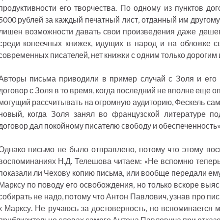
продуктивности его творчества. По одному из пунктов дог
5000 рублей за каждый печатный лист, отданный им другому
лишен возможности давать свои произведения даже деше
среди копеечных книжек, идущих в народ и на обложке с
современных писателей, нет книжки с одним только дорогим
Авторы письма приводили в пример случай с Золя и его 
договор с Золя в то время, когда последний не вполне еще о
могущий рассчитывать на огромную аудиторию, Фескель сам 
новый, когда Золя занял во французской литературе п
договор дал покойному писателю свободу и обеспеченность
Однако письмо не было отправлено, потому что этому вос
воспоминаниях Н.Д. Телешова читаем: «Не вспомню теперь,
показали ли Чехову копию письма, или вообще передали ем
Марксу по поводу его освобождения, но только вскоре выя
собирать не надо, потому что Антон Павлович, узнав про пи
к Марксу. Не ручаюсь за достоверность, но вспоминается м
приблизительно словах самого Антона Павловича при отказе