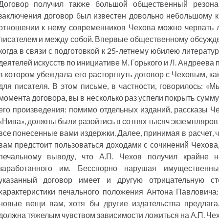
Договор получил также большой общественный резона
заключения договор был известен довольно небольшому кр
отношении к нему современников Чехова можно черпать л
писателем и между собой. Впервые общественному обсужден
когда в связи с подготовкой к 25-летнему юбилею литерату
деятелей искусств по инициативе М. Горького и Л. Андреева 
в котором убеждала его расторгнуть договор с Чеховым, к
для писателя. В этом письме, в частности, говорилось: «М
момента договора, вы в несколько раз успели покрыть сумму
его произведения: помимо отдельных изданий, рассказы Че
«Нива», должны были разойтись в сотнях тысяч экземпляров 
все понесенные вами издержки. Далее, принимая в расчет, ч
вам предстоит пользоваться доходами с сочинений Чехова
печальному выводу, что А.П. Чехов получил крайне н
заработанного им. Бесспорно нарушая имущественны
указанный договор имеет и другую отрицательную с
характеристики печального положения Антона Павловича:
новые вещи вам, хотя бы другие издательства предлаг
должна тяжелым чувством зависимости ложиться на А.П. Че