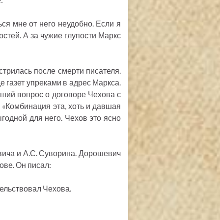
ся мне от него неудобно. Если я
постей. А за чужие глупости Маркс
трилась после смерти писателя.
 газет упреками в адрес Маркса.
вший вопрос о договоре Чехова с
 «Комбинация эта, хоть и давшая
годной для него. Чехов это ясно
ича и А.С. Суворина. Дорошевич
ове. Он писал:
тельствовал Чехова.