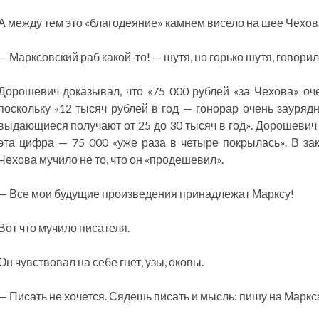
А между тем это «благодеяние» камнем висело на шее Чехова
— Марксовский раб какой-то! — шутя, но горько шутя, говорил
Дорошевич доказывал, что «75 000 рублей «за Чехова» оче
поскольку «12 тысяч рублей в год — гонорар очень зауряд
выдающиеся получают от 25 до 30 тысяч в год». Дорошевич
эта цифра — 75 000 «уже раза в четыре покрылась». В з
Чехова мучило не то, что он «продешевил».
— Все мои будущие произведения принадлежат Марксу!
Вот что мучило писателя.
Он чувствовал на себе гнет, узы, оковы.
— Писать не хочется. Сядешь писать и мысль: пишу на Маркс