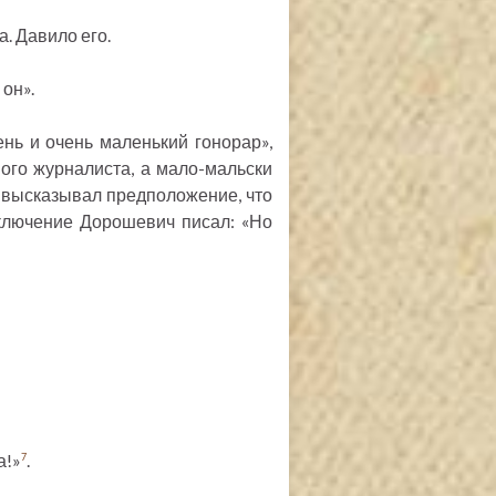
. Давило его.
 он».
нь и очень маленький гонорар»,
ного журналиста, а мало-мальски
 высказывал предположение, что
аключение Дорошевич писал: «Но
а!»
.
7