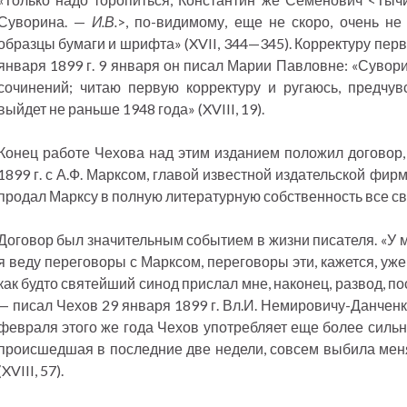
Суворина. —
И.В.
>, по-видимому, еще не скоро, очень н
образцы бумаги и шрифта» (XVII, 344—345). Корректуру пер
января 1899 г. 9 января он писал Марии Павловне: «Сувор
сочинений; читаю первую корректуру и ругаюсь, предчув
выйдет не раньше 1948 года» (XVIII, 19).
Конец работе Чехова над этим изданием положил договор,
1899 г. с А.Ф. Марксом, главой известной издательской фир
продал Марксу в полную литературную собственность все с
Договор был значительным событием в жизни писателя. «У м
я веду переговоры с Марксом, переговоры эти, кажется, уже 
как будто святейший синод прислал мне, наконец, развод, пос
— писал Чехов 29 января 1899 г. Вл.И. Немировичу-Данченко
февраля этого же года Чехов употребляет еще более сильн
происшедшая в последние две недели, совсем выбила меня 
(XVIII, 57).