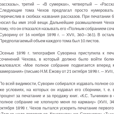
рассказы», третий — «В сумерках», четвертый — «Расс
Следующие тома Чехов предлагал просто нумеровать 
перечислив в скобках названия рассказов. При печатании 
носил бы имя этой вещи. Дальнейшие размышления Чехов
тому, что он отказался называть его «Полным собранием сочи
Суворину от 16 ноября 1898 г. — XVII, 360—361). В остал
Предполагаемый объем каждого тома был 10 листов.
Осенью 1898 г. типография Суворина приступила к печ
сочинений Чехова, в который должно было войти боле
жаловался: «Мое полное собрание подвигается вперед м
замерзания» (письмо Н.М. Ежову от 21 октября 1898 г. — XVII, 
По всей видимости, Суворин собирался издавать полное со
же условиях, на которых он издавал его сборники, т. е
процент за печатание и за продажу книг. «К.С. Тычинкин в
полное собрание не хлопнуло меня по карману» (XVII, 3
октября 1898 г. Чехов пытался ускорить печатание первого
«Только надо торопиться, Константин же Семенович <Тыч