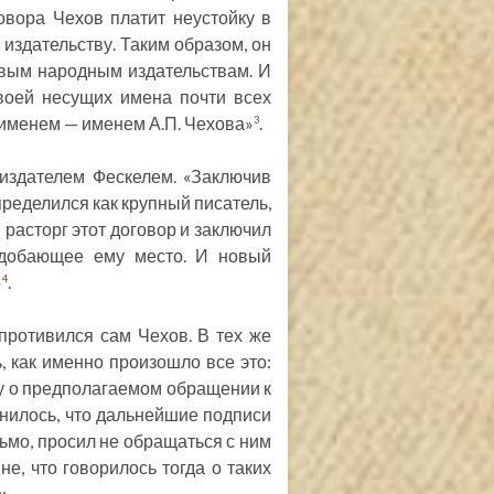
овора Чехов платит неустойку в
 издательству. Таким образом, он
вым народным издательствам. И
воей несущих имена почти всех
 именем — именем А.П. Чехова»
.
3
издателем Фескелем. «Заключив
пределился как крупный писатель,
расторг этот договор и заключил
одобающее ему место. И новый
»
.
4
противился сам Чехов. В тех же
 как именно произошло все это:
у о предполагаемом обращении к
снилось, что дальнейшие подписи
сьмо, просил не обращаться с ним
не, что говорилось тогда о таких
: