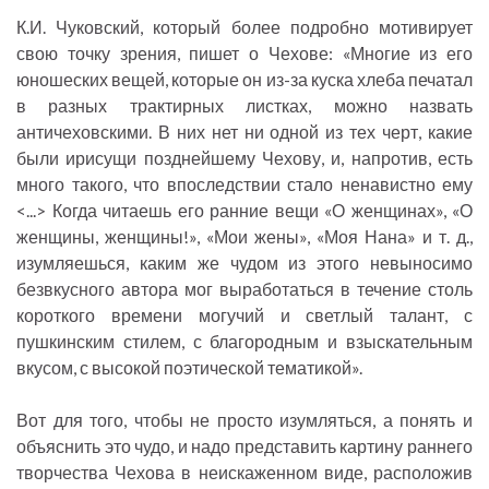
К.И. Чуковский, который более подробно мотивирует
свою точку зрения, пишет о Чехове: «Многие из его
юношеских вещей, которые он из-за куска хлеба печатал
в разных трактирных листках, можно назвать
античеховскими. В них нет ни одной из тех черт, какие
были ирисущи позднейшему Чехову, и, напротив, есть
много такого, что впоследствии стало ненавистно ему
<...> Когда читаешь его ранние вещи «О женщинах», «О
женщины, женщины!», «Мои жены», «Моя Нана» и т. д.,
изумляешься, каким же чудом из этого невыносимо
безвкусного автора мог выработаться в течение столь
короткого времени могучий и светлый талант, с
пушкинским стилем, с благородным и взыскательным
вкусом, с высокой поэтической тематикой».
Вот для того, чтобы не просто изумляться, а понять и
объяснить это чудо, и надо представить картину раннего
творчества Чехова в неискаженном виде, расположив