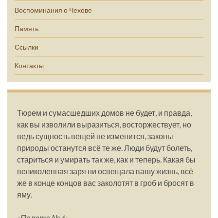
Воспоминания о Чехове
Память
Ссылки
Контакты
Тюрем и сумасшедших домов не будет, и правда,
как вы изволили выразиться, восторжествует, но
ведь сущность вещей не изменится, законы
природы останутся всё те же. Люди будут болеть,
стариться и умирать так же, как и теперь. Какая бы
великолепная заря ни освещала вашу жизнь, всё
же в конце концов вас заколотят в гроб и бросят в
яму.
«Палата № 6»