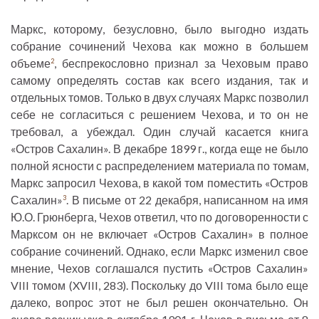
Маркс, которому, безусловно, было выгодно издать
собрание сочинений Чехова как можно в большем
объеме
, беспрекословно признал за Чеховым право
2
самому определять состав как всего издания, так и
отдельных томов. Только в двух случаях Маркс позволил
себе не согласиться с решением Чехова, и то он не
требовал, а убеждал. Один случай касается книга
«Остров Сахалин». В декабре 1899 г., когда еще не было
полной ясности с распределением материала по томам,
Маркс запросил Чехова, в какой том поместить «Остров
Сахалин»
. В письме от 22 декабря, написанном на имя
3
Ю.О. Грюнберга, Чехов ответил, что по договоренности с
Марксом он не включает «Остров Сахалин» в полное
собрание сочинений. Однако, если Маркс изменил свое
мнение, Чехов соглашался пустить «Остров Сахалин»
VIII томом (XVIII, 283). Поскольку до VIII тома было еще
далеко, вопрос этот не был решен окончательно. Он