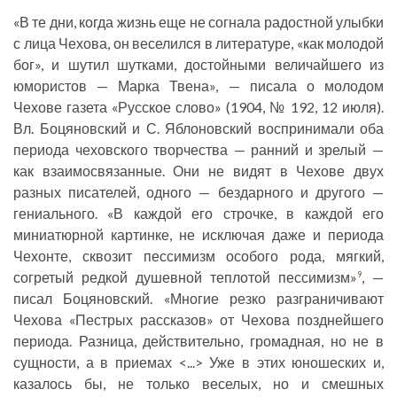
«В те дни, когда жизнь еще не согнала радостной улыбки
с лица Чехова, он веселился в литературе, «как молодой
бог», и шутил шутками, достойными величайшего из
юмористов — Марка Твена», — писала о молодом
Чехове газета «Русское слово» (1904, № 192, 12 июля).
Вл. Боцяновский и С. Яблоновский воспринимали оба
периода чеховского творчества — ранний и зрелый —
как взаимосвязанные. Они не видят в Чехове двух
разных писателей, одного — бездарного и другого —
гениального. «В каждой его строчке, в каждой его
миниатюрной картинке, не исключая даже и периода
Чехонте, сквозит пессимизм особого рода, мягкий,
согретый редкой душевной теплотой пессимизм»
, —
9
писал Боцяновский. «Многие резко разграничивают
Чехова «Пестрых рассказов» от Чехова позднейшего
периода. Разница, действительно, громадная, но не в
сущности, а в приемах <...> Уже в этих юношеских и,
казалось бы, не только веселых, но и смешных