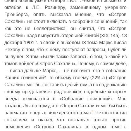
снова возник уже в октябре 1901 г. Чехов в письме от 8
октября к Л.Е. Розинеру, заменившему умершего
Грюнберга, опять высказал мнение, что «Остров
Сахалин» не стоит включать в собрание сочинений, так
как это не беллетристика; он считал, что «Остров
Сахалин» надо выпустить отдельной книгой (XIX, 145). 13
декабря 1901 г. в связи с выходом IX тома Маркс писал
Чехову о том, что к нему поступают запросы, будет ли
выпущен X том. «Были также запросы о том, в какой из
томов войдет «Остров Сахалин». Почему, в самом деле,
— писал дальше Маркс, — не включить его в собрание
Ваших сочинений? По объему своему (22½ л.) «Остров
Сахалин» мог бы составить целый том, а по содержанию
своему представляет ряд очерков, подобные которым
всегда включаются в «Собрание сочинений». Мне
казалось бы поэтому, что «Остров Сахалин» мог бы быть
напечатан теперь в виде десятого тома»
. Чехов ответил
4
согласием и сказал, что возражал только против
помещения «Острова Сахалина» в одном томе с