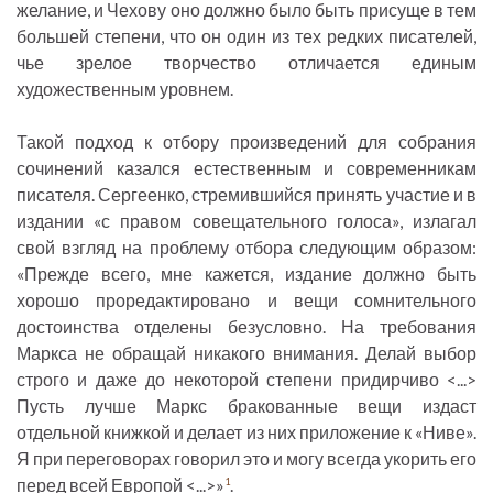
желание, и Чехову оно должно было быть присуще в тем
большей степени, что он один из тех редких писателей,
чье зрелое творчество отличается единым
художественным уровнем.
Такой подход к отбору произведений для собрания
сочинений казался естественным и современникам
писателя. Сергеенко, стремившийся принять участие и в
издании «с правом совещательного голоса», излагал
свой взгляд на проблему отбора следующим образом:
«Прежде всего, мне кажется, издание должно быть
хорошо проредактировано и вещи сомнительного
достоинства отделены безусловно. На требования
Маркса не обращай никакого внимания. Делай выбор
строго и даже до некоторой степени придирчиво <...>
Пусть лучше Маркс бракованные вещи издаст
отдельной книжкой и делает из них приложение к «Ниве».
Я при переговорах говорил это и могу всегда укорить его
перед всей Европой <...>»
.
1