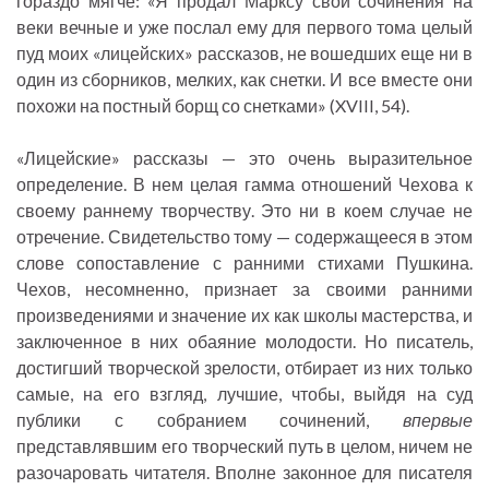
гораздо мягче: «Я продал Марксу свои сочинения на
веки вечные и уже послал ему для первого тома целый
пуд моих «лицейских» рассказов, не вошедших еще ни в
один из сборников, мелких, как снетки. И все вместе они
похожи на постный борщ со снетками» (XVIII, 54).
«Лицейские» рассказы — это очень выразительное
определение. В нем целая гамма отношений Чехова к
своему раннему творчеству. Это ни в коем случае не
отречение. Свидетельство тому — содержащееся в этом
слове сопоставление с ранними стихами Пушкина.
Чехов, несомненно, признает за своими ранними
произведениями и значение их как школы мастерства, и
заключенное в них обаяние молодости. Но писатель,
достигший творческой зрелости, отбирает из них только
самые, на его взгляд, лучшие, чтобы, выйдя на суд
публики с собранием сочинений,
впервые
представлявшим его творческий путь в целом, ничем не
разочаровать читателя. Вполне законное для писателя