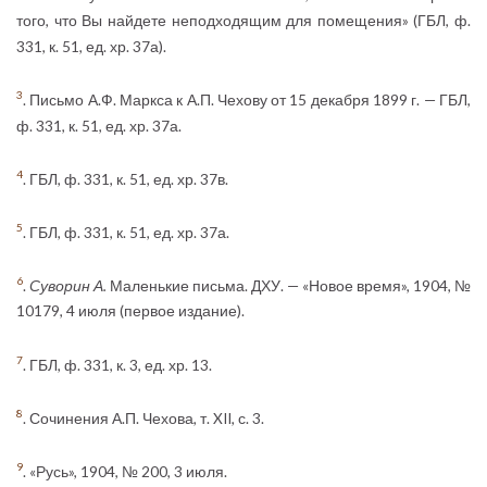
того, что Вы найдете неподходящим для помещения» (ГБЛ, ф.
331, к. 51, ед. хр. 37а).
3
. Письмо А.Ф. Маркса к А.П. Чехову от 15 декабря 1899 г. — ГБЛ,
ф. 331, к. 51, ед. хр. 37а.
4
. ГБЛ, ф. 331, к. 51, ед. хр. 37в.
5
. ГБЛ, ф. 331, к. 51, ед. хр. 37а.
6
.
Суворин А.
Маленькие письма. ДХУ. — «Новое время», 1904, №
10179, 4 июля (первое издание).
7
. ГБЛ, ф. 331, к. 3, ед. хр. 13.
8
. Сочинения А.П. Чехова, т. XII, с. 3.
9
. «Русь», 1904, № 200, 3 июля.