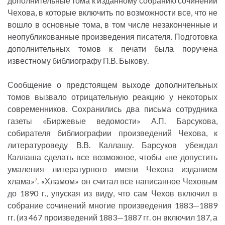
дополнительные тома к изданному собранию сочинений
Чехова, в которые включить по возможности все, что не
вошло в основные тома, в том числе незаконченные и
неопубликованные произведения писателя. Подготовка
дополнительных томов к печати была поручена
известному библиографу П.В. Быкову.
Сообщение о предстоящем выходе дополнительных
томов вызвало отрицательную реакцию у некоторых
современников. Сохранились два письма сотрудника
газеты «Биржевые ведомости» А.П. Барсукова,
собирателя библиографии произведений Чехова, к
литературоведу В.В. Каллашу. Барсуков убеждал
Каллаша сделать все возможное, чтобы «не допустить
умаления литературного имени Чехова изданием
хлама»
. «Хламом» он считал все написанное Чеховым
7
до 1890 г., упуская из виду, что сам Чехов включил в
собрание сочинений многие произведения 1883—1889
гг. (из 467 произведений 1883—1887 гг. он включил 187, а