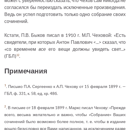
может с уверенностью сказать, что Чехов сам никогда не
согласился бы переиздать исключенные произведения.
Ведь он успел подготовить только одно собрание своих
сочинений.
Кстати, П.В. Быков писал в 1910 г. М.П. Чеховой: «Есть
свидетели, при которых Антон Павлович <...> сказал, что
«со временем
все
его вещи должны увидеть свет...»
(ГБЛ)
.
12
Примечания
1
. Письмо П.А. Сергеенко к А.П. Чехову от 15 февраля 1899 г. —
ГБЛ, ф. 331, к. 58, ед. хр. 48б.
2
. В письме от 18 февраля 1899 г. Маркс писал Чехову: «Прежде
всего, весьма желательно и важно, чтобы «Собрание» Ваших
сочинений было возможно более полное, т. е. чтобы в издание
вошло безусловно все Вами написанное, за исключением разве