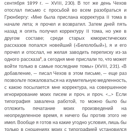
сентября 1899 г. — XVIII, 230). В тот же день Чехов
отослал письмо с просьбой во всем разобраться и
Грюнбергу: «Мне была прислана корректура II тома в
начале лета; я прочел и возвратил. Затем дней пять
назад я опять получил корректуру II тома, но уже в
другом составе; среди старых юмористических
рассказов попался новейший («Белолобый»), я и его
прочел и отослал, не желая заводить переписку из-за
одного рассказа
, а сегодня мне прислали то, что может
8
войти только в самые последние томы» (XVIII, 231). «В
добавление, — писал Чехов в этом письме, — еще раз
позвольте пожаловаться на изумительную медленность,
с какою посылается мне корректура, на совершенное
игнорирование моих писем и проч. и проч. <...> Если
типография завалена работой, то можно было бы
отложить печатание моих произведений на
неопределенное время, я ничего бы против этого не
имел. Вообще я готов на какие угодно условия, лишь бы
только в сношениях моих с типографией установился