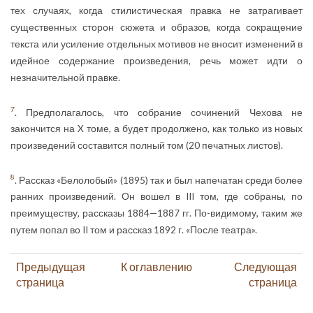
тех случаях, когда стилистическая правка не затрагивает
существенных сторон сюжета и образов, когда сокращение
текста или усиление отдельных мотивов не вносит изменений в
идейное содержание произведения, речь может идти о
незначительной правке.
7
. Предполагалось, что собрание сочинений Чехова не
закончится на X томе, а будет продолжено, как только из новых
произведений составится полный том (20 печатных листов).
8
. Рассказ «Белолобый» (1895) так и был напечатан среди более
ранних произведений. Он вошел в III том, где собраны, по
преимуществу, рассказы 1884—1887 гг. По-видимому, таким же
путем попал во II том и рассказ 1892 г. «После театра».
Предыдущая
К оглавлению
Следующая
страница
страница