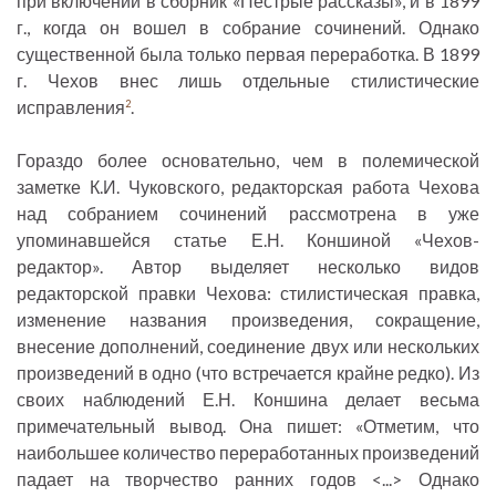
при включении в сборник «Пестрые рассказы», и в 1899
г., когда он вошел в собрание сочинений. Однако
существенной была только первая переработка. В 1899
г. Чехов внес лишь отдельные стилистические
исправления
.
2
Гораздо более основательно, чем в полемической
заметке К.И. Чуковского, редакторская работа Чехова
над собранием сочинений рассмотрена в уже
упоминавшейся статье Е.Н. Коншиной «Чехов-
редактор». Автор выделяет несколько видов
редакторской правки Чехова: стилистическая правка,
изменение названия произведения, сокращение,
внесение дополнений, соединение двух или нескольких
произведений в одно (что встречается крайне редко). Из
своих наблюдений Е.Н. Коншина делает весьма
примечательный вывод. Она пишет: «Отметим, что
наибольшее количество переработанных произведений
падает на творчество ранних годов <...> Однако