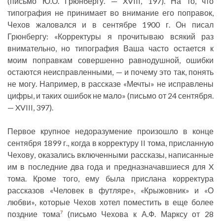
(письмо Ю.О. Грюнбергу. — XVIII, 197). На то, что
типография не принимает во внимание его поправок,
Чехов жаловался и в сентябре 1900 г. Он писал
Грюнбергу: «Корректуры я прочитываю всякий раз
внимательно, но типография Ваша часто остается к
моим поправкам совершенно равнодушной, ошибки
остаются неисправленными, — и почему это так, понять
не могу. Например, в рассказе «Мечты» не исправлены
цифры, и таких ошибок не мало» (письмо от 24 сентября.
— XVIII, 397).
Первое крупное недоразумение произошло в конце
сентября 1899 г., когда в корректуру II тома, присланную
Чехову, оказались включенными рассказы, написанные
им в последние два года и предназначавшиеся для X
тома. Кроме того, ему была прислана корректура
рассказов «Человек в футляре», «Крыжовник» и «О
любви», которые Чехов хотел поместить в еще более
поздние тома
(письмо Чехова к А.Ф. Марксу от 28
7