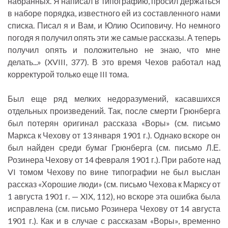
набранных. Я написал в типографию, просил держаться
в наборе порядка, известного ей из составленного нами
списка. Писал я и Вам, и Юлию Осиповичу. Но немного
погодя я получил опять эти же самые рассказы. А теперь
получил опять и положительно не знаю, что мне
делать...» (XVIII, 377). В это время Чехов работал над
корректурой только еще III тома.
Был еще ряд мелких недоразумений, касавшихся
отдельных произведений. Так, после смерти Грюнберга
был потерян оригинал рассказа «Воры» (см. письмо
Маркса к Чехову от 13 января 1901 г.). Однако вскоре он
был найден среди бумаг Грюнберга (см. письмо Л.Е.
Розинера Чехову от 14 февраля 1901 г.). При работе над
VI томом Чехову по вине типографии не был выслан
рассказ «Хорошие люди» (см. письмо Чехова к Марксу от
1 августа 1901 г. — XIX, 112), но вскоре эта ошибка была
исправлена (см. письмо Розинера Чехову от 14 августа
1901 г.). Как и в случае с рассказам «Воры», временно