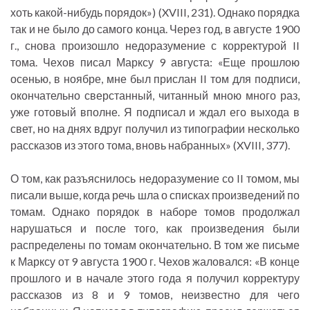
хоть какой-нибудь порядок») (XVIII, 231). Однако порядка
так и не было до самого конца. Через год, в августе 1900
г., снова произошло недоразумение с корректурой II
тома. Чехов писал Марксу 9 августа: «Еще прошлою
осенью, в ноябре, мне был прислан II том для подписи,
окончательно сверстанный, читанный мною много раз,
уже готовый вполне. Я подписал и ждал его выхода в
свет, но на днях вдруг получил из типографии несколько
рассказов из этого тома, вновь набранных» (XVIII, 377).
О том, как разъяснилось недоразумение со II томом, мы
писали выше, когда речь шла о списках произведений по
томам. Однако порядок в наборе томов продолжал
нарушаться и после того, как произведения были
распределены по томам окончательно. В том же письме
к Марксу от 9 августа 1900 г. Чехов жаловался: «В конце
прошлого и в начале этого года я получил корректуру
рассказов из 8 и 9 томов, неизвестно для чего