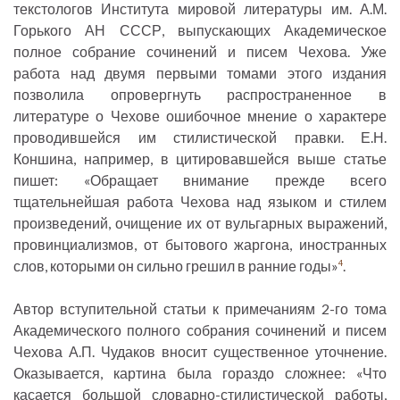
текстологов Института мировой литературы им. А.М.
Горького АН СССР, выпускающих Академическое
полное собрание сочинений и писем Чехова. Уже
работа над двумя первыми томами этого издания
позволила опровергнуть распространенное в
литературе о Чехове ошибочное мнение о характере
проводившейся им стилистической правки. Е.Н.
Коншина, например, в цитировавшейся выше статье
пишет: «Обращает внимание прежде всего
тщательнейшая работа Чехова над языком и стилем
произведений, очищение их от вульгарных выражений,
провинциализмов, от бытового жаргона, иностранных
слов, которыми он сильно грешил в ранние годы»
.
4
Автор вступительной статьи к примечаниям 2-го тома
Академического полного собрания сочинений и писем
Чехова А.П. Чудаков вносит существенное уточнение.
Оказывается, картина была гораздо сложнее: «Что
касается большой словарно-стилистической работы,