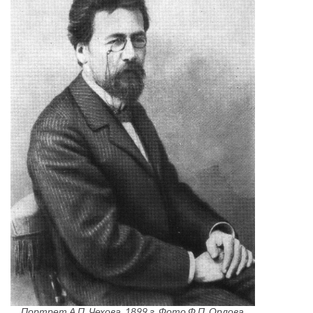
Портрет А.П. Чехова, 1899 г. Фото Ф.П. Орлова