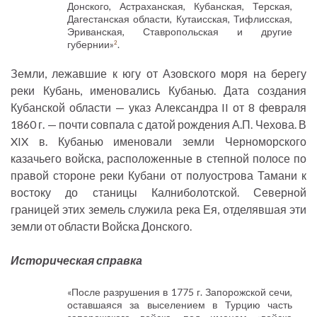
Донского, Астраханская, Кубанская, Терская,
Дагестанская области, Кутаисская, Тифлисская,
Эриванская, Ставропольская и другие
губернии»
.
2
Земли, лежавшие к югу от Азовского моря на берегу
реки Кубань, именовались Кубанью. Дата создания
Кубанской области — указ Александра II от 8 февраля
1860 г. — почти совпала с датой рождения А.П. Чехова. В
XIX в. Кубанью именовали земли Черноморского
казачьего войска, расположенные в степной полосе по
правой стороне реки Кубани от полуострова Тамани к
востоку до станицы Калниболотской. Северной
границей этих земель служила река Ея, отделявшая эти
земли от области Войска Донского.
Историческая справка
«После разрушения в 1775 г. Запорожской сечи,
оставшаяся за выселением в Турцию часть