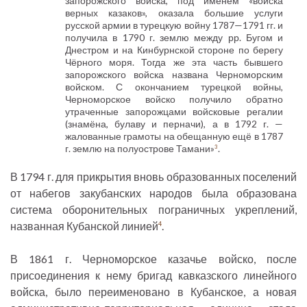
запорожского войска, под именем «войска
верных казаков», оказала большие услуги
русской армии в турецкую войну 1787—1791 гг. и
получила в 1790 г. землю между рр. Бугом и
Днестром и на Кинбурнской стороне по берегу
Чёрного моря. Тогда же эта часть бывшего
запорожского войска названа Черноморским
войском. С окончанием турецкой войны,
Черноморское войско получило обратно
утраченные запорожцами войсковые регалии
(знамёна, булаву и перначи), а в 1792 г. —
жалованные грамоты на обещанную ещё в 1787
г. землю на полуострове Тамани»
.
3
В 1794 г. для прикрытия вновь образованных поселений
от набегов закубанских народов была образована
система оборонительных пограничных укреплений,
названная Кубанской линией
.
4
В 1861 г. Черноморское казачье войско, после
присоединения к нему бригад кавказского линейного
войска, было переименовано в Кубанское, а новая