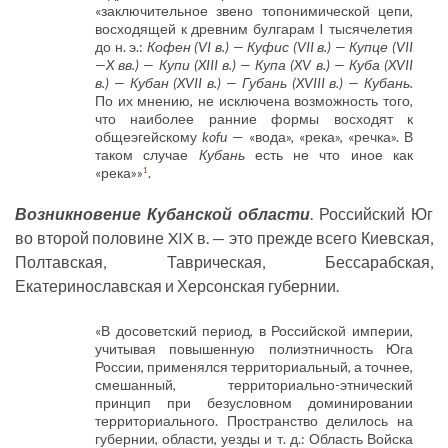
«заключительное звено топонимической цепи,
восходящей к древним булгарам I тысячелетия
до н. э.:
Кофен (VI в.) — Куфис (VII в.) — Купце (VII
—X вв.) — Купи (XIII в.) — Купа (XV в.) — Куба (XVII
в.) — Кубан (XVII в.) — Губань (XVIII в.) — Кубань.
По их мнению, не исключена возможность того,
что наиболее ранние формы восходят к
общеэгейскому
kofu
— «вода», «река», «речка». В
таком случае
Кубань
есть не что иное как
«река»»
.
1
Возникновение Кубанской области
. Российский Юг
во второй половине XIX в. — это прежде всего Киевская,
Полтавская, Таврическая, Бессарабская,
Екатеринославская и Херсонская губернии.
«В досоветский период, в Российской империи,
учитывая повышенную полиэтничность Юга
России, применялся территориальный, а точнее,
смешанный, территориально-этнический
принцип при безусловном доминировании
территориального. Пространство делилось на
губернии, области, уезды и т. д.: Область Войска