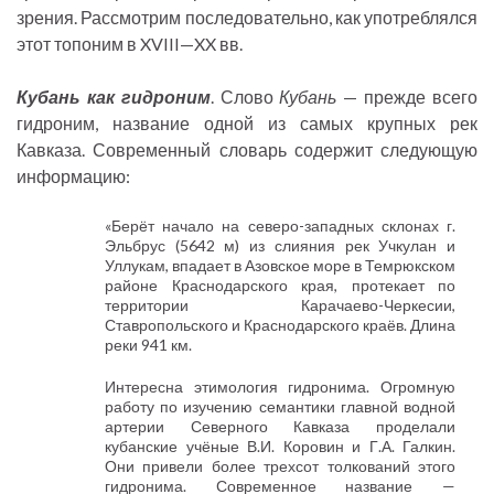
зрения. Рассмотрим последовательно, как употреблялся
этот топоним в XVIII—XX вв.
Кубань как гидроним
. Слово
Кубань
— прежде всего
гидроним, название одной из самых крупных рек
Кавказа. Современный словарь содержит следующую
информацию:
«Берёт начало на северо-западных склонах г.
Эльбрус (5642 м) из слияния рек Учкулан и
Уллукам, впадает в Азовское море в Темрюкском
районе Краснодарского края, протекает по
территории Карачаево-Черкесии,
Ставропольского и Краснодарского краёв. Длина
реки 941 км.
Интересна этимология гидронима. Огромную
работу по изучению семантики главной водной
артерии Северного Кавказа проделали
кубанские учёные В.И. Коровин и Г.А. Галкин.
Они привели более трехсот толкований этого
гидронима. Современное название —