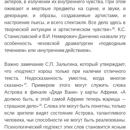
актеров, в излучении их внутреннего чувства. При этом
оживают и мертвые предметы на сцене, и звуки, и
декорации, и образы, создаваемые артистами, и
настроение пьесы, и всего спектакля. Все дело здесь в
творческой интуиции и артистическом чувстве»
. К.С.
18
Станиславский и В.И. Немирович-Данченко назвали эту
особенность чеховской драматургии «подводным
течением» или «внутренним действием».
Важно замечание С.П. Залыгина, который утверждает,
что «подтекст хорош только при наличии отличного
текста. Недосказанность уместна, когда многое
сказано»
. Примером этого могут служить слова
19
Астрова в финале «Дяди Вани» у карты Африки. «А
должно быть, в этой самой Африке теперь жарища —
страшное дело»
. Слова эти могут быть понятны, только
20
если зрители видят состояние Астрова, талантливого
человека, чьи способности не могут быть реализованы.
Психологический подтекст этих слов становится ясным