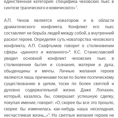
единственная категория: специфика чеховских пьес в
синтезе трагического и комического»
.
7
А.П. Чехов является новатором и в области
драматического конфликта. Конфликт его пьес
составляет не борьба людей между собой, а внутренний
раскол героев. Определяя суть новаторства чеховского
конфликта, А.П. Скафтымов говорит о столкновении
сферы «данного и желанного»
. К.С. Станиславский
8
увидел основной конфликт чеховских пьес в
столкновении бытия и сознания, материи и духа,
обыденщины и мечты. Личные желания героев
являются лишь причинами тоски по более поэтическому
существованию в целом, тоски по более светлой и
духовно содержательной жизни. Даже Лопахин,
который, казалось бы, совершает успешную сделку,
покупая имение, говорит: «О, скорее бы все это прошло,
скорее бы изменилась как-нибудь наша нескладная,
несчастливая жизнь...»
. Но светлые желания героев не
9