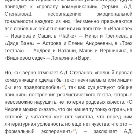
приводит к «провалу коммуникации» (термин А.Д.
Степанова), несовпадению эмоциональной
тональности каждого из них. Неизменно прерываются
все любовные объяснения или их попытки: в «Иванове»
— Иванова и Саши, в «Чайке» — Нины и Треплева, в
«Дяде Ване» — Астрова и Елены Андреевны, в «Трех
сестрах» — Андрея и Наташи, Маши и Вершинина, в
«Вишневом саде» — Лопахина и Вари.
Но, как верно отмечает А.Д. Степанов, «полный провал
коммуникации сделал бы текст нечитаемым или лишил
бы его правдоподобия»
, так как существуют общие
22
принципы построения реалистического текста, которые
невозможно нарушить, не потеряв родовых качеств. «О
Чехове можно сказать, что он нашел ту тонкую грань, на
которой у читателя уже нет чувства, что перед ним
литературная условность, но еще нет чувства, что это —
формальный эксперимент»
, — заключает А.Д.
23