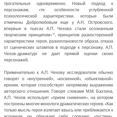
трогательные одновременно. Новый подход к
персонажам, «те особенности углубленной
психологической характеристики, которые были
отмечены Добролюбовым еще у А.Н. Островского,
впервые в пьесах А.П. Чехова стали осознанным
творческим принципом»
, принципом разносторонней
15
характеристики героя, разноплановости образа, отказа
от сценических штампов в подходе к персонажу. А.П.
Чехов-драматург не дает прямой оценки своих
персонажей.
Применительно к А.П. Чехову исследователи обычно
говорят о «внутренней», «косвенной», «объективной»
иронии, которая способствует непрямому выражению
авторского отношения. Говоря словами М.М. Бахтина,
А.П. Чехов использует «прием снижения», на котором
построены многие монологи драматических героев. «Как
только мысль героя взлетает ввысь или приближается к
исповеди, он обрывает себя словами: «пустяки»,