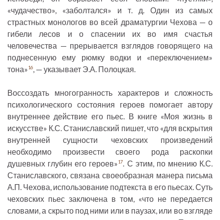
«чудачество», «заболтался» и т. д. Один из самых
страстных монологов во всей драматургии Чехова — о
гибели лесов и о спасении их во имя счастья
человечества — прерывается взглядов говорящего на
поднесенную ему рюмку водки и «переключением»
тона»
, — указывает Э.А. Полоцкая.
16
Воссоздать многогранность характеров и сложность
психологического состояния героев помогает автору
внутреннее действие его пьес. В книге «Моя жизнь в
искусстве» К.С. Станиславский пишет, что «для вскрытия
внутренней сущности чеховских произведений
необходимо произвести своего рода раскопки
душевных глубин его героев»
. С этим, по мнению К.С.
17
Станиславского, связана своеобразная манера письма
А.П. Чехова, использование подтекста в его пьесах. Суть
чеховских пьес заключена в том, «что не передается
словами, а скрыто под ними или в паузах, или во взгляде