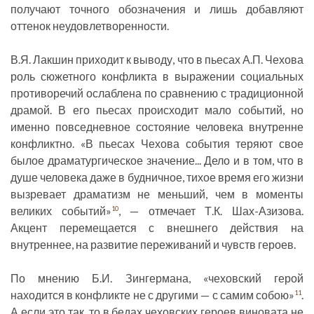
получают точного обозначения и лишь добавляют
оттенок неудовлетворенности.
В.Я. Лакшин приходит к выводу, что в пьесах А.П. Чехова
роль сюжетного конфликта в выражении социальных
противоречий ослаблена по сравнению с традиционной
драмой. В его пьесах происходит мало событий, но
именно повседневное состояние человека внутренне
конфликтно. «В пьесах Чехова события теряют свое
былое драматургическое значение... Дело и в том, что в
душе человека даже в будничное, тихое время его жизни
вызревает драматизм не меньший, чем в моменты
великих событий»
, — отмечает Т.К. Шах-Азизова.
10
Акцент перемещается с внешнего действия на
внутреннее, на развитие переживаний и чувств героев.
По мнению Б.И. Зингермана, «чеховский герой
находится в конфликте не с другими — с самим собою»
.
11
А если это так, то в бедах чеховских героев виновата не