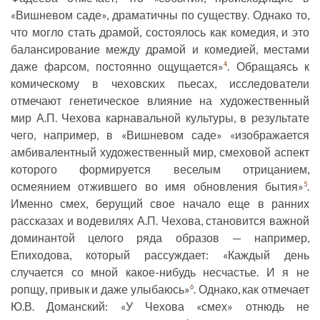
«Вишневом саде», драматичны по существу. Однако то,
что могло стать драмой, состоялось как комедия, и это
балансирование между драмой и комедией, местами
даже фарсом, постоянно ощущается»
. Обращаясь к
4
комическому в чеховских пьесах, исследователи
отмечают генетическое влияние на художественный
мир А.П. Чехова карнавальной культуры, в результате
чего, например, в «Вишневом саде» «изображается
амбивалентный художественный мир, смеховой аспект
которого формируется веселым отрицанием,
осмеянием отжившего во имя обновления бытия»
.
5
Именно смех, берущий свое начало еще в ранних
рассказах и водевилях А.П. Чехова, становится важной
доминантой целого ряда образов — например,
Епиходова, который рассуждает: «Каждый день
случается со мной какое-нибудь несчастье. И я не
ропщу, привык и даже улыбаюсь»
. Однако, как отмечает
6
Ю.В. Доманский: «У Чехова «смех» отнюдь не