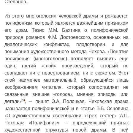
Степанов.
Из этого многоголосия чеховской драмы и рождается
полифонизм, который является важнейшим признаком
его драм. Тезис М.М. Бахтина о полифонической
природе романов Ф.М. Достоевского, основанных на
диалогических конфликтах, плодотворен и для
понимания художественного метода Чехова. «Понятие
полифония (многоголосие) позволяет выявить еще
один, третий «слой» произведений, который не
совпадает ни с повествованием, ни с сюжетом. Этот
слой наименее материальный, образующийся лишь
воображением читателя, который сопоставляет не
связанные внешне «голоса», мнения, эпизоды или
детали»
, — пишет Э.А. Полоцкая. Чеховская драма
24
называется полифонической и в статье В.В. Основина
«О художественном своеобразии «Трех сестер» А.П.
Чехова»: «Полифонизм — определяющий признак
художественной структуры новой драмы. В ней