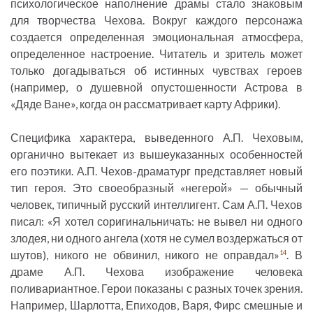
психологическое наполнение драмы стало знаковым
для творчества Чехова. Вокруг каждого персонажа
создается определенная эмоциональная атмосфера,
определенное настроение. Читатель и зритель может
только догадываться об истинных чувствах героев
(например, о душевной опустошенности Астрова в
«Дяде Ване», когда он рассматривает карту Африки).
Специфика характера, выведенного А.П. Чеховым,
органично вытекает из вышеуказанных особенностей
его поэтики. А.П. Чехов-драматург представляет новый
тип героя. Это своеобразный «негерой» — обычный
человек, типичный русский интеллигент. Сам А.П. Чехов
писал: «Я хотел соригинальничать: не вывел ни одного
злодея, ни одного ангела (хотя не сумел воздержаться от
шутов), никого не обвинил, никого не оправдал»
. В
14
драме А.П. Чехова изображение человека
поливариантное. Герои показаны с разных точек зрения.
Например, Шарлотта, Епиходов, Варя, Фирс смешные и