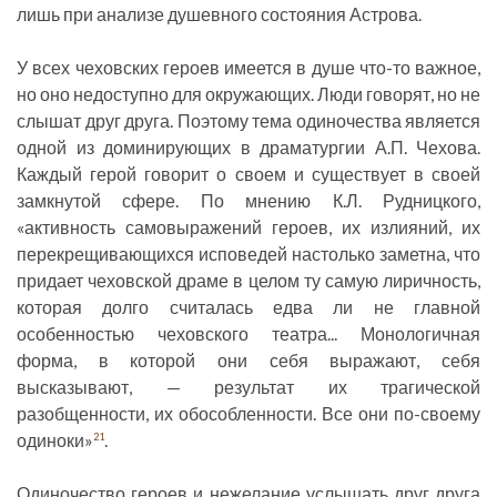
лишь при анализе душевного состояния Астрова.
У всех чеховских героев имеется в душе что-то важное,
но оно недоступно для окружающих. Люди говорят, но не
слышат друг друга. Поэтому тема одиночества является
одной из доминирующих в драматургии А.П. Чехова.
Каждый герой говорит о своем и существует в своей
замкнутой сфере. По мнению К.Л. Рудницкого,
«активность самовыражений героев, их излияний, их
перекрещивающихся исповедей настолько заметна, что
придает чеховской драме в целом ту самую лиричность,
которая долго считалась едва ли не главной
особенностью чеховского театра... Монологичная
форма, в которой они себя выражают, себя
высказывают, — результат их трагической
разобщенности, их обособленности. Все они по-своему
одиноки»
.
21
Одиночество героев и нежелание услышать друг друга