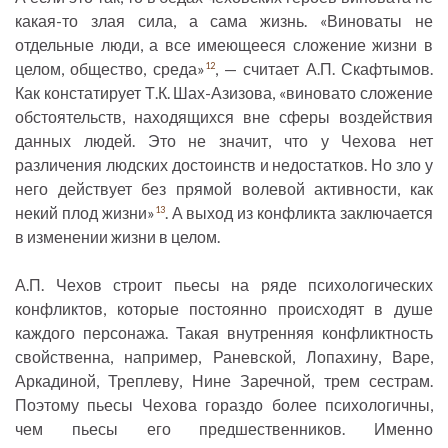
какая-то злая сила, а сама жизнь. «Виноваты не
отдельные люди, а все имеющееся сложение жизни в
целом, общество, среда»
, — считает А.П. Скафтымов.
12
Как констатирует Т.К. Шах-Азизова, «виновато сложение
обстоятельств, находящихся вне сферы воздействия
данных людей. Это не значит, что у Чехова нет
различения людских достоинств и недостатков. Но зло у
него действует без прямой волевой активности, как
некий плод жизни»
. А выход из конфликта заключается
13
в изменении жизни в целом.
А.П. Чехов строит пьесы на ряде психологических
конфликтов, которые постоянно происходят в душе
каждого персонажа. Такая внутренняя конфликтность
свойственна, например, Раневской, Лопахину, Варе,
Аркадиной, Треплеву, Нине Заречной, трем сестрам.
Поэтому пьесы Чехова гораздо более психологичны,
чем пьесы его предшественников. Именно