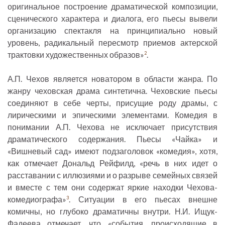
оригинальное построение драматической композиции,
сценического характера и диалога, его пьесы вывели
организацию спектакля на принципиально новый
уровень, радикальный пересмотр приемов актерской
трактовки художественных образов»
.
2
А.П. Чехов является новатором в области жанра. По
жанру чеховская драма синтетична. Чеховские пьесы
соединяют в себе черты, присущие роду драмы, с
лирическими и эпическими элементами. Комедия в
понимании А.П. Чехова не исключает присутствия
драматического содержания. Пьесы «Чайка» и
«Вишневый сад» имеют подзаголовок «комедия», хотя,
как отмечает Дональд Рейфилд, «речь в них идет о
расставании с иллюзиями и о разрыве семейных связей
и вместе с тем они содержат яркие находки Чехова-
комедиографа»
. Ситуации в его пьесах внешне
3
комичны, но глубоко драматичны внутри. Н.И. Ищук-
Фадеева отмечает, что «события, происходящие в