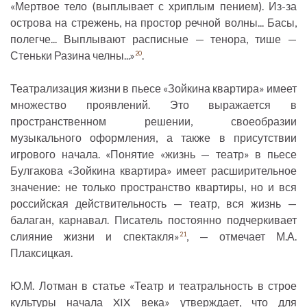
«Мертвое тело (выплывает с хриплым пением). Из-за
острова на стрежень, на простор речной волны... Басы,
полегче... Выплывают расписные — тенора, тише —
Стеньки Разина челны...»
.
20
Театрализация жизни в пьесе «Зойкина квартира» имеет
множество проявлений. Это выражается в
пространственном решении, своеобразии
музыкального оформления, а также в присутствии
игрового начала. «Понятие «жизнь — театр» в пьесе
Булгакова «Зойкина квартира» имеет расширительное
значение: не только пространство квартиры, но и вся
российская действительность — театр, вся жизнь —
балаган, карнавал. Писатель постоянно подчеркивает
слияние жизни и спектакля»
, — отмечает М.А.
21
Плаксицкая.
Ю.М. Лотман в статье «Театр и театральность в строе
культуры начала XIX века» утверждает, что для