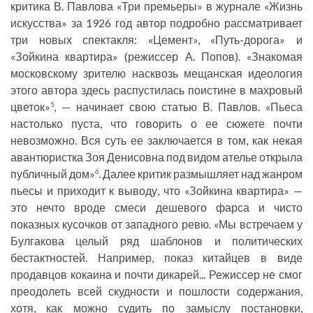
критика В. Павлова «Три премьеры» в журнале «Жизнь
искусства» за 1926 год автор подробно рассматривает
три новых спектакля: «Цемент», «Путь-дорога» и
«Зойкина квартира» (режиссер А. Попов). «Знакомая
московскому зрителю насквозь мещанская идеология
этого автора здесь распустилась поистине в махровый
цветок»
, — начинает свою статью В. Павлов. «Пьеса
5
настолько пуста, что говорить о ее сюжете почти
невозможно. Вся суть ее заключается в том, как некая
авантюристка Зоя Денисовна под видом ателье открыла
публичный дом»
. Далее критик размышляет над жанром
6
пьесы и приходит к выводу, что «Зойкина квартира» —
это нечто вроде смеси дешевого фарса и чисто
показных кусочков от западного ревю. «Мы встречаем у
Булгакова целый ряд шаблонов и политических
бестактностей. Например, показ китайцев в виде
продавцов кокаина и почти дикарей... Режиссер не смог
преодолеть всей скудности и пошлости содержания,
хотя, как можно судить по замыслу постановки,