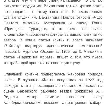
В статье «Пути и перепутья», написанной по случаю
пятилетия студии им. Вахтангова тот же критик опять
возвращается к этому спектаклю. К несомненным
удачам студии им. Вахтангова Павлов относит «Чудо
Святого Антония» Метерлинка и сказку Гоцци
«Принцесса Турандот», в то время как пьесы
«Женитьба» и «Зойкина квартира» вызывают антипатию
автора. В конце статьи критик и вовсе называет
«Зойкину квартиру» идеологически сомнительной
пьесой. В журнале «Экран» за 1926 год К. Минский в
статье «Париж на Арбате» пишет о том, что пьеса
контрабандой проникла на советскую сцену.
Отдельной критике подвергалась жанровая природа
пьесы. В журнале «Жизнь искусства» за 1927 год
выходит статья, посвященная постановке пьесы на
сцене Бакинского рабочего театра (режиссер А.Г.
Ридаль). Автор заметки называет пьесу
калейдоскопическим показом аттракционов кабаре