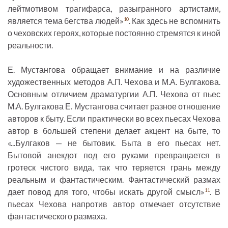
лейтмотивом трагифарса, разыгранного артистами,
является тема бегства людей»
. Как здесь не вспомнить
10
о чеховских героях, которые постоянно стремятся к иной
реальности.
Е. Мустангова обращает внимание и на различие
художественных методов А.П. Чехова и М.А. Булгакова.
Основным отличием драматургии А.П. Чехова от пьес
М.А. Булгакова Е. Мустангова считает разное отношение
авторов к быту. Если практически во всех пьесах Чехова
автор в большей степени делает акцент на быте, то
«...Булгаков — не бытовик. Быта в его пьесах нет.
Бытовой анекдот под его руками превращается в
гротеск чистого вида, так что теряется грань между
реальным и фантастическим. Фантастический размах
дает повод для того, чтобы искать другой смысл»
. В
11
пьесах Чехова напротив автор отмечает отсутствие
фантастического размаха.