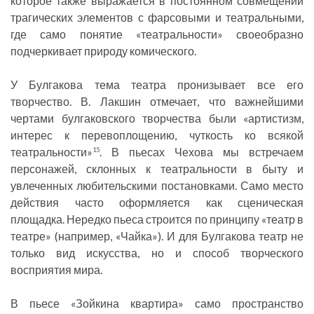
которое также выражается в постоянном совмещении
трагических элементов с фарсовыми и театральными,
где само понятие «театральности» своеобразно
подчеркивает природу комического.
У Булгакова тема театра пронизывает все его
творчество. В. Лакшин отмечает, что важнейшими
чертами булгаковского творчества были «артистизм,
интерес к перевоплощению, чуткость ко всякой
театральности»
. В пьесах Чехова мы встречаем
15
персонажей, склонных к театральности в быту и
увлеченных любительскими постановками. Само место
действия часто оформляется как сценическая
площадка. Нередко пьеса строится по принципу «театр в
театре» (например, «Чайка»). И для Булгакова театр не
только вид искусства, но и способ творческого
восприятия мира.
В пьесе «Зойкина квартира» само пространство