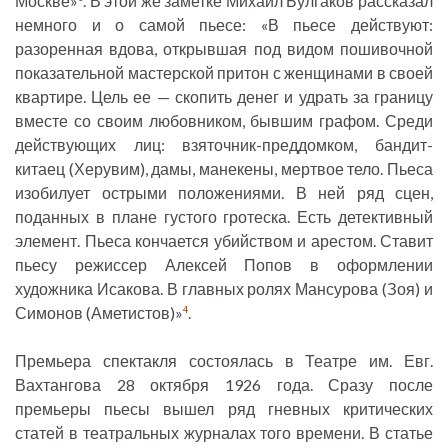
Москве»
. В этой же заметке Михаил Булгаков рассказал
немного и о самой пьесе: «В пьесе действуют:
разоренная вдова, открывшая под видом пошивочной
показательной мастерской притон с женщинами в своей
квартире. Цель ее — скопить денег и удрать за границу
вместе со своим любовником, бывшим графом. Среди
действующих лиц: взяточник-преддомком, бандит-
китаец (Херувим), дамы, манекены, мертвое тело. Пьеса
изобилует острыми положениями. В ней ряд сцен,
поданных в плане густого гротеска. Есть детективный
элемент. Пьеса кончается убийством и арестом. Ставит
пьесу режиссер Алексей Попов в оформлении
художника Исакова. В главных ролях Мансурова (Зоя) и
Симонов (Аметистов)»
.
4
Премьера спектакля состоялась в Театре им. Евг.
Вахтангова 28 октября 1926 года. Сразу после
премьеры пьесы вышел ряд гневных критических
статей в театральных журналах того времени. В статье