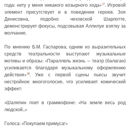
года: нету у меня никакого козырного хода»
. Игровой
17
элемент присутствует и в поведении героев. Зоя
Денисовна, подобно чеховской Шарлотте,
демонстрирует фокусы, подсовывая Аллилуе взятку за
молчание.
По мнению Б.М. Гаспарова, одним из выразительных
средств театральности выступают музыкальные
мотивы и образы: «Параллель жизнь — театр (балаган)
усиливается благодаря музыкальному оформлению
действия»
. Уже с первой сцены пьесы звучит
18
нестройное многоголосие, что усиливает комический
эффект:
«Шаляпин поет в граммофоне: «На земле весь род
людской...»
Голоса: «Покупаем примуса!»