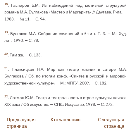
18
. Гаспаров Б.М. Из наблюдений над мотивной структурой
романа М.А. Булгакова «Мастер и Маргарита» // Даугава. Рига. —
1988. — № 11. — С. 94.
19
. Булгаков М.А. Собрание сочинений в 5-ти т. Т. 3. — М.: Худ.
лит., 1990. — С. 78.
20
. Там же. — С. 133.
21
. Плаксицкая Н.А. Мир как «театр жизни» в сатире М.А.
Булгакова / Сб. по итогам конф. «Синтез в русской и мировой
художественной культуре». — М.: МПГУ, 2009. — С. 182.
22
. Лотман Ю.М. Театр и театральность в строе культуры начала
XIX века / Об искусстве. — СПб.: Искусство, 1998. — С. 272.
Предыдущая
К оглавлению
Следующая
страница
страница