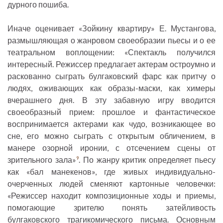
дурного пошиба.
Иначе оценивает «Зойкину квартиру» Е. Мустангова,
размышляющая о жанровом своеобразии пьесы и о ее
театральном воплощении: «Спектакль получился
интересный. Режиссер предлагает актерам остроумно и
раскованно сыграть булгаковский фарс как притчу о
людях, оживающих как образы-маски, как химеры
вчерашнего дня. В эту забавную игру вводится
своеобразный прием: прошлое и фантастическое
воспринимается актерами как чудо, возникающее во
сне, его можно сыграть с открытым обличением, в
манере озорной иронии, с отсечением сцены от
зрительного зала»
. По жанру критик определяет пьесу
9
как «бал манекенов», где живых индивидуально-
очерченных людей сменяют картонные человечки:
«Режиссер находит композиционные ходы и приемы,
помогающие зрителю понять затейливость
булгаковского трагикомического письма. Основным