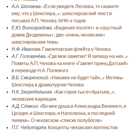
А.А. Шелаева
.
«Если увидите Лескова, то скажите
ему, что у Шекспира...»: шекспировский текст в
письмах А.П. Чехова 1890-х годов
Е.Ю. Виноградова
.
«Видения посетят» и «грустный
домик Дездемоны»: две «очень чеховские»
шекспировские темы
Н.Ф. Иванова
.
Гамлетовская флейта у Чехова
А.Г. Головачёва
.
«Где мои заметки? Я запишу на них...»
Пометы А.П. Чехова на книге «Гамлет принц Датский»
в переводе Н.А. Полевого
В.Б. Смиренский
.
«Никаких не будет тайн...» Мотивы
Шекспира в драматургии Чехова
Н.К. Загребельная
.
«Как сорок тысяч братьев...»:
чеховские вариации
А.Д. Сёмкин
.
«Во мне душа и Александра Великого, и
Цезаря, и Шекспира, и Наполеона, и последней
пиявки». О чеховском «списке полубогов»
П.Г. Чеботарёв
.
Концепты чеховских контекстов: