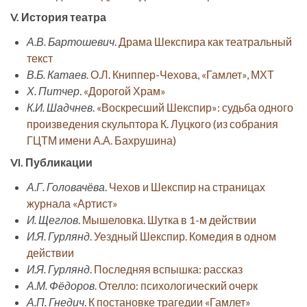
V. История театра
А.В. Бартошевич
.
Драма Шекспира как театральный
текст
В.Б. Катаев
.
О.Л. Книппер-Чехова, «Гамлет», МХТ
Х. Питчер
.
«Дорогой Храм»
К.И. Шадчнев
.
«Воскресший Шекспир»: судьба одного
произведения скульптора К. Луцкого (из собрания
ГЦТМ имени А.А. Бахрушина)
VI. Публикации
А.Г. Головачёва
.
Чехов и Шекспир на страницах
журнала «Артист»
И. Щеглов
.
Мышеловка. Шутка в 1-м действии
И.Я. Гурлянд
.
Уездный Шекспир. Комедия в одном
действии
И.Я. Гурлянд
.
Последняя вспышка: рассказ
А.М. Фёдоров
.
Отелло: психологический очерк
А.П. Гнедич
.
К постановке трагедии «Гамлет»