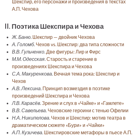
Шекспир, его персонажи и произведения в текстах
А.П. Чехова
II. Поэтика Шекспира и Чехова
Ж. Баню
.
Шекспир — двойник Чехова
А. Голомб
.
Чехов vs. Шекспир: два типа сложности
В.В. Гульченко
.
Две фигуры: Лир и Фирс
М.М. Одесская
.
Старость и старение в
произведениях Шекспира и Чехова
С.А. Макуренкова
.
Вечная тема рока: Шекспир и
Чехов
А.В. Лексина
.
Принцип возмездия в поэтике
произведений Шекспира и Чехова
Л.В. Карасёв
.
Зрение и слух в «Чайке» и «Гамлете»
В.В. Савельева
.
Чеховские героини с тенью Офелии
Н.А. Никипелова
.
Чехов и Шекспир: мотив театра в
драматическом сюжете «Бури» и «Чайки»
А.П. Кузичева
.
Шекспировские метафоры в пьесе А.П.