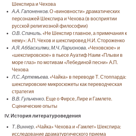
Шекспира и Чехова
А.А. Гапоненков
.
О «виновности» драматических
персонажей Шекспира и Чехова (в восприятии
русской религиозной философии)
О.В. Спачиль
.
«Не Шекспир главное, а примечания к
нему»: А.П. Чехов и шекспировед Н.И. Стороженко
А.Я. Аббасхилми
,
М.Ч. Ларионова
.
«Чеховское» и
«шекспировское» в пьесе Ауатиф Наим «Плыви в
море глаз» по мотивам «Лебединой песни» А.П.
Чехова
Л.С. Артемьева
.
«Чайка» в переводе Т. Стоппарда:
шекспировские микросюжеты как переводческая
стратегия
В.В. Гульченко
.
Еще о Фирсе, Лире и Гамлете.
Сценические опыты
IV. История литературоведения
Т. Виннер
.
«Чайка» Чехова и «Гамлет» Шекспира:
исследование драматургического приема