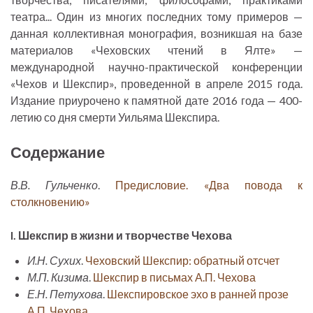
театра... Один из многих последних тому примеров —
данная коллективная монография, возникшая на базе
материалов «Чеховских чтений в Ялте» —
международной научно-практической конференции
«Чехов и Шекспир», проведенной в апреле 2015 года.
Издание приурочено к памятной дате 2016 года — 400-
летию со дня смерти Уильяма Шекспира.
Содержание
В.В. Гульченко
.
Предисловие. «Два повода к
столкновению»
I. Шекспир в жизни и творчестве Чехова
И.Н. Сухих
.
Чеховский Шекспир: обратный отсчет
М.П. Кизима
.
Шекспир в письмах А.П. Чехова
Е.Н. Петухова
.
Шекспировское эхо в ранней прозе
А.П. Чехова