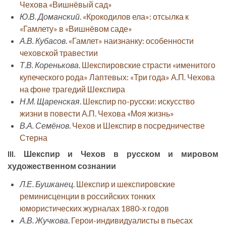
Чехова «Вишнёвый сад»
Ю.В. Доманский
.
«Крокодилов ела»: отсылка к
«Гамлету» в «Вишнёвом саде»
А.В. Кубасов
.
«Гамлет» наизнанку: особенности
чеховской травестии
Т.В. Коренькова
.
Шекспировские страсти «именитого
купеческого рода» Лаптевых: «Три года» А.П. Чехова
на фоне трагедий Шекспира
Н.М. Щаренская
.
Шекспир по-русски: искусство
жизни в повести А.П. Чехова «Моя жизнь»
В.А. Семёнов
.
Чехов и Шекспир в посредничестве
Стерна
III. Шекспир и Чехов в русском и мировом
художественном сознании
Л.Е. Бушканец
.
Шекспир и шекспировские
реминисценции в российских тонких
юмористических журналах 1880-х годов
А.В. Жучкова
.
Герои-индивидуалисты в пьесах