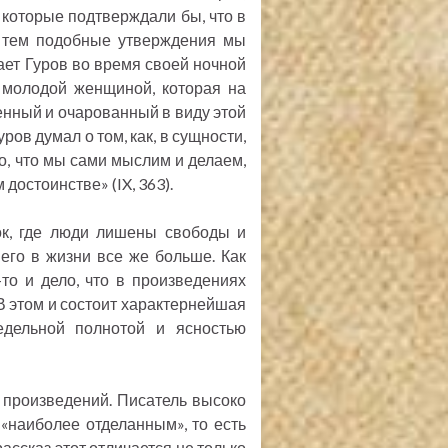
 которые подтверждали бы, что в
 тем подобные утверждения мы
ает Гуров во время своей ночной
 молодой женщиной, которая на
оенный и очарованный в виду этой
ров думал о том, как, в сущности,
го, что мы сами мыслим и делаем,
достоинстве» (IX, 363).
ок, где люди лишены свободы и
шего в жизни все же больше. Как
то и дело, что в произведениях
 В этом и состоит характернейшая
едельной полнотой и ясностью
 произведений. Писатель высоко
, «наиболее отделанным», то есть
ассказ этот отличается не только