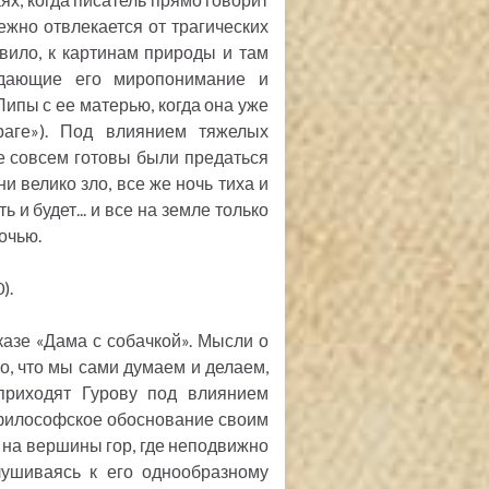
ежно отвлекается от трагических
вило, к картинам природы и там
ждающие его миропонимание и
ипы с ее матерью, когда она уже
аге»). Под влиянием тяжелых
же совсем готовы были предаться
ни велико зло, все же ночь тиха и
ь и будет... и все на земле только
очью.
).
азе «Дама с собачкой». Мысли о
ого, что мы сами думаем и делаем,
приходят Гурову под влиянием
 философское обоснование своим
 на вершины гор, где неподвижно
лушиваясь к его однообразному