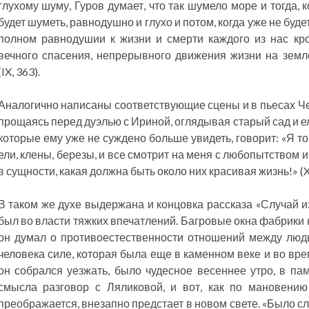
глухому шуму, Гуров думает, что так шумело море и тогда, 
будет шуметь, равнодушно и глухо и потом, когда уже не будет
полном равнодушии к жизни и смерти каждого из нас кро
вечного спасения, непрерывного движения жизни на земл
(IX, 363).
Аналогично написаны соответствующие сцены и в пьесах Чех
прощаясь перед дуэлью с Ириной, оглядывая старый сад и 
которые ему уже не суждено больше увидеть, говорит: «Я т
ели, клены, березы, и все смотрит на меня с любопытством и
в сущности, какая должна быть около них красивая жизнь!» (XI
В таком же духе выдержана и концовка рассказа «Случай и
был во власти тяжких впечатлений. Багровые окна фабрики 
он думал о противоестественности отношений между людь
человека силе, которая была еще в каменном веке и во вре
он собрался уезжать, было чудесное весеннее утро, в п
смысла разговор с Ляликовой, и вот, как по мановению
преображается, внезапно предстает в новом свете. «Было с