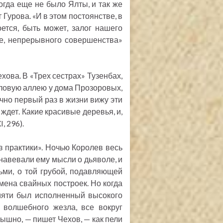
когда еще не было Ялты, и так же
 Гурова. «И в этом постоянстве, в
ется, быть может, залог нашего
е, непрерывного совершенства»
ова. В «Трех сестрах» Тузенбах,
еловую аллею у дома Прозоровых,
очно первый раз в жизни вижу эти
 ждет. Какие красивые деревья, и,
, 296).
з практики». Ночью Королев весь
навевали ему мысли о дьяволе, и
ми, о той грубой, подавляющей
мена свайных построек. Но когда
амяти был исполненный высокого
 волшебного жезла, все вокруг
лышно, — пишет Чехов, — как пели