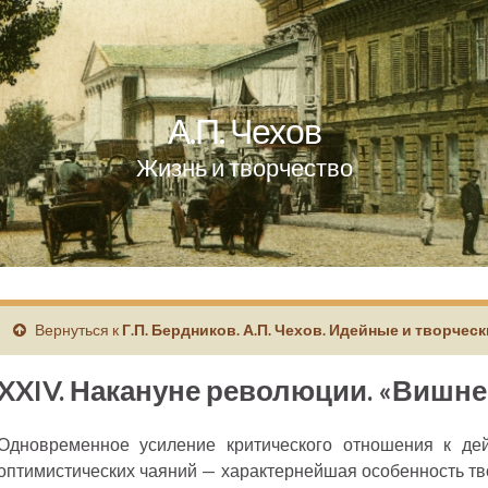
А.П. Чехов
Жизнь и творчество
Вернуться к
Г.П. Бердников. А.П. Чехов. Идейные и творчес
XXIV. Накануне революции. «Вишн
Одновременное усиление критического отношения к дей
оптимистических чаяний — характернейшая особенность тв