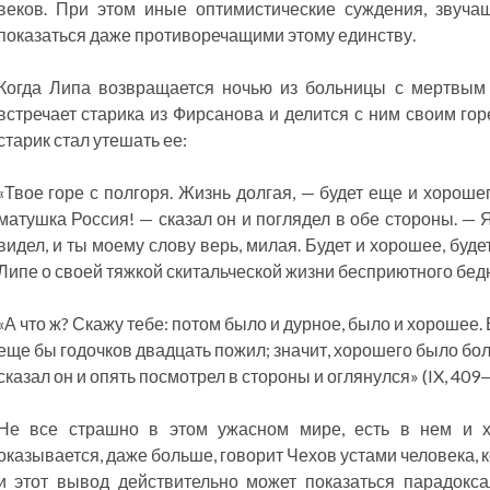
веков. При этом иные оптимистические суждения, звучащ
показаться даже противоречащими этому единству.
Когда Липа возвращается ночью из больницы с мертвым 
встречает старика из Фирсанова и делится с ним своим гор
старик стал утешать ее:
«Твое горе с полгоря. Жизнь долгая, — будет еще и хорошего
матушка Россия! — сказал он и поглядел в обе стороны. — 
видел, и ты моему слову верь, милая. Будет и хорошее, буде
Липе о своей тяжкой скитальческой жизни бесприютного бедня
«А что ж? Скажу тебе: потом было и дурное, было и хорошее. 
еще бы годочков двадцать пожил; значит, хорошего было бо
сказал он и опять посмотрел в стороны и оглянулся» (IX, 409
Не все страшно в этом ужасном мире, есть в нем и хо
оказывается, даже больше, говорит Чехов устами человека, к
и этот вывод действительно может показаться парадокса