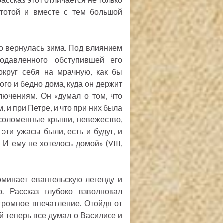
стотой и вместе с тем большой
то вернулась зима. Под влиянием
одавленного обступившей его
округ себя на мрачную, как бы
го и бедно дома, куда он держит
лючениям. Он «думал о том, что
, и при Петре, и что при них была
 соломенные крыши, невежество,
 эти ужасы были, есть и будут, и
 И ему не хотелось домой» (VIII,
оминает евангельскую легенду и
. Рассказ глубоко взволновал
громное впечатление. Отойдя от
й теперь все думал о Василисе и