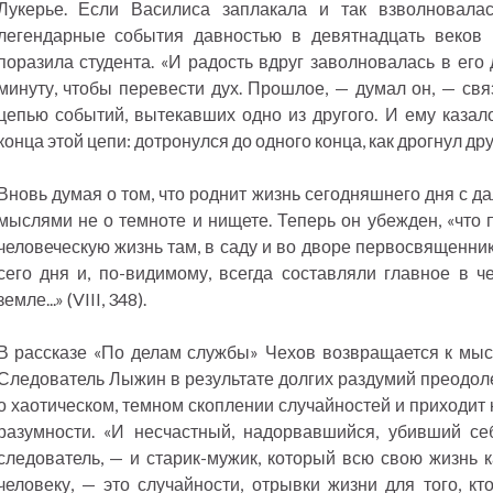
Лукерье. Если Василиса заплакала и так взволновалас
легендарные события давностью в девятнадцать веков 
поразила студента. «И радость вдруг заволновалась в его
минуту, чтобы перевести дух. Прошлое, — думал он, — с
цепью событий, вытекавших одно из другого. И ему казало
конца этой цепи: дотронулся до одного конца, как дрогнул друго
Вновь думая о том, что роднит жизнь сегодняшнего дня с д
мыслями не о темноте и нищете. Теперь он убежден, «что 
человеческую жизнь там, в саду и во дворе первосвященни
сего дня и, по-видимому, всегда составляли главное в 
земле...» (VIII, 348).
В рассказе «По делам службы» Чехов возвращается к мыс
Следователь Лыжин в результате долгих раздумий преодоле
о хаотическом, темном скоплении случайностей и приходит
разумности. «И несчастный, надорвавшийся, убивший себ
следователь, — и старик-мужик, который всю свою жизнь к
человеку, — это случайности, отрывки жизни для того, кт