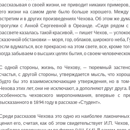
рассказывая о своей жизни, не приводит никаких примеров,
его жизни на самом деле было больше хорошего. Между
встретим и в других произведениях Чехова. Об этом же дум
прогулки с Анной Сергеевной в Ореанде. «Сидя рядом с
рассвете казалась такой красивой, — пишет Чехов, — успок
сказочной обстановки — моря, гор, облаков, широкого неба, Гу
если вдуматься, все прекрасно на этом свете, все, кроме то
когда забываем о высших целях бытия, о своем человеческом 
С одной стороны, жизнь, по Чехову, — тюремный застен
счастья, с другой стороны, утверждается мысль, что хоро
будто бы это взаимоисключающие утверждения, но в том-
Чехова этих лет, они не исключают, а дополняют друг друга.
особенность чеховского миропонимания, впервые с пр
высказанного в 1894 году в рассказе «Студент».
Среди рассказов Чехова это одно из наиболее лаконичных
ценил его, считая, как об этом свидетельствует И.П. Чехов
наиболее совершенным по форме (VIII, 564). В самом деле, р