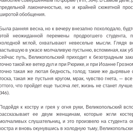
предельной лаконичностью, но и крайней сюжетной про
широтой обобщения.
Была ранняя весна, но к вечеру внезапно похолодало, буд
этой неожиданной перемены продрогшего студента, п
холодной мглой, охватывают невеселые мысли. Глядя в
застывшую в ужасе молчаливую пустыню, вспоминая, как убо
сейчас путь, Великопольский приходит к безотрадным зак
точно такой же ветер дул и при Рюрике, и при Иоанне Грозном
точно такая же лютая бедность, голод; такие же дырявые
тоска, такая же пустыня кругом, мрак, чувство гнета, — все
оттого, что пройдет еще тысяча лет, жизнь не станет лучше.
346).
Подойдя к костру и грея у огня руки, Великопольский всп
рассказывает ее двум женщинам, которые жгли костер
молчаливых слушательниц, и это произвело на студента о
костра и вновь окунувшись в холодную тьму, Великопольски