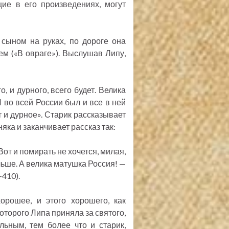
ие в его произведениях, могут
сыном на руках, по дороге она
ем («В овраге»). Выслушав Липу,
, и дурного, всего будет. Велика
Я во всей России был и все в ней
т и дурное». Старик рассказывает
ка и заканчивает рассказ так:
Вот и помирать не хочется, милая,
льше. А велика матушка Россия! —
—410).
рошее, и этого хорошего, как
оторого Липа приняла за святого,
льным, тем более что и старик,