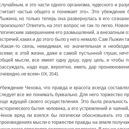
случайным, и это части одного организма, чудесного и разу
считает частью общего и понимает это». Это убеждение
Лыжина, но только теперь она развернулась в его сознани
произошло? Ответить на этот вопрос не так-то легко. Нов
логическим завершением его размышлений, а внезапным о
встречей, каких и до этого было у него немало. Сам Лыжин т
«Какая-то связь, невидимая, но значительная и необходим
всеми; в этой жизни, даже в самой пустынной глуши, ничт
общей мысли, все имеет одну душу, одну цель, и чтобы п
рассуждать, надо еще, вероятно, иметь дар проникновения
очевидно, не всем» (IX, 354).
Убеждение Чехова, что правда и красота всегда составлял
следует все же понимать буквально. Для него торжество п
еще ждущей своего осуществления. Это была реальность 
исторического бытия человека, а его устремлений и чаяний
Чехов вряд ли взялся бы логически обосновывать это св
произведениях мысли о торжестве правды на земле получаю
чаще всего определяя содержание подтекста. В тех же случа