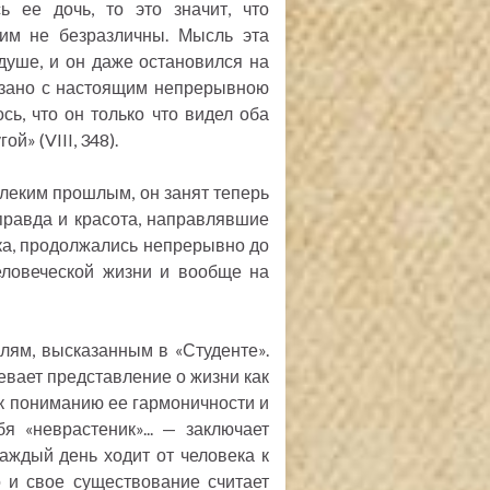
ь ее дочь, то это значит, что
им не безразличны. Мысль эта
 душе, и он даже остановился на
вязано с настоящим непрерывною
сь, что он только что видел оба
й» (VIII, 348).
алеким прошлым, он занят теперь
правда и красота, направлявшие
ка, продолжались непрерывно до
человеческой жизни и вообще на
лям, высказанным в «Студенте».
вает представление о жизни как
 к пониманию ее гармоничности и
я «неврастеник»... — заключает
аждый день ходит от человека к
о и свое существование считает