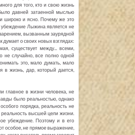
много для того, кто и свою жизнь
 было давней затаенной мыслью
и широко и ясно. Почему же это
ое убеждение Лыжина является не
зарением, вызванным заурядной
ак думает о своих новых взглядах:
ая, существует между... всеми,
о не случайно, все полно одной
онимать это, мало думать, мало
 в жизнь, дар, который дается,
и главное в жизни человека, не
равды было реальностью, однако
особого порядка, реальность не
, реальность высшей цели жизни.
ое убеждение. Поэтому и в его
т особое, не прямое выражение,
ях, когда писатель прямо говорит