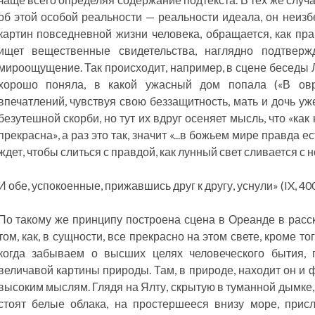
об этой особой реальности — реальности идеала, он неизб
картин повседневной жизни человека, обращается, как пра
ищет вещественные свидетельства, наглядно подтвер
мироощущение. Так происходит, например, в сцене беседы Л
хорошо поняла, в какой ужасный дом попала («В овр
впечатлений, чувствуя свою беззащитность, мать и дочь у
безутешной скорби, но тут их вдруг осеняет мысль, что «как 
прекрасна», а раз это так, значит «...в божьем мире правда ест
ждет, чтобы слиться с правдой, как лунный свет сливается с н
И обе, успокоенные, прижавшись друг к другу, уснули» (IX, 400
По такому же принципу построена сцена в Ореанде в расск
том, как, в сущности, все прекрасно на этом свете, кроме т
когда забываем о высших целях человеческого бытия, 
величавой картины природы. Там, в природе, находит он и
высоким мыслям. Глядя на Ялту, скрытую в туманной дымке,
стоят белые облака, на простершееся внизу море, прис