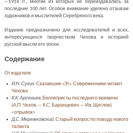
—1914 гг., многие из которых не переиздавались за
последние 100 лет. Особое внимание уделено отзывам
художников и мыслителей Серебряного века.
Издание предназначено для исследователей и всех,
интересующихся творчеством Чехова и историей
русской мысли его эпохи.
Содержание
От издателя
И.Н. Сухих
.
Сказавшие «Э!». Современники читают
Чехова
К.К. Арсеньев
.
Беллетристы последнего времени
(А.П. Чехов. — К.С. Баранцевич. — Ив. Щеглов)
<отрывок>
Д.С. Мережковский
.
Старый вопрос по поводу нового
таланта