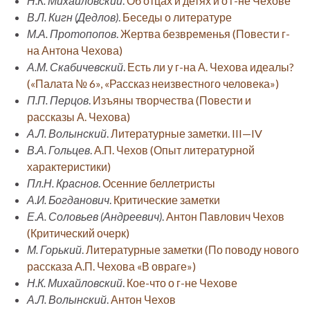
Н.К. Михайловский
.
Об отцах и детях и о г-не Чехове
В.Л. Кигн (Дедлов)
.
Беседы о литературе
М.А. Протопопов
.
Жертва безвременья (Повести г-
на Антона Чехова)
А.М. Скабичевский
.
Есть ли у г-на А. Чехова идеалы?
(«Палата № 6», «Рассказ неизвестного человека»)
П.П. Перцов
.
Изъяны творчества (Повести и
рассказы А. Чехова)
А.Л. Волынский
.
Литературные заметки. III—IV
В.А. Гольцев
.
А.П. Чехов (Опыт литературной
характеристики)
Пл.Н. Краснов
.
Осенние беллетристы
А.И. Богданович
.
Критические заметки
Е.А. Соловьев (Андреевич)
.
Антон Павлович Чехов
(Критический очерк)
М. Горький
.
Литературные заметки (По поводу нового
рассказа А.П. Чехова «В овраге»)
Н.К. Михайловский
.
Кое-что о г-не Чехове
А.Л. Волынский
.
Антон Чехов