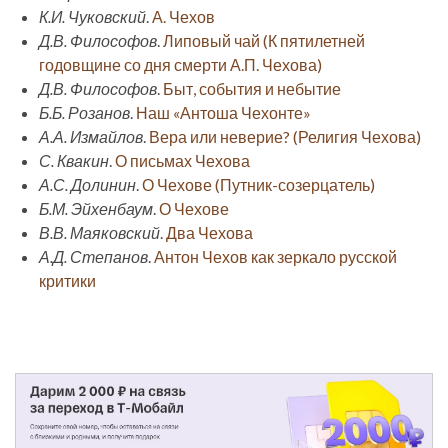
К.И. Чуковский
.
А. Чехов
Д.В. Философов
.
Липовый чай (К пятилетней
годовщине со дня смерти А.П. Чехова)
Д.В. Философов
.
Быт, события и небытие
Б.Б. Розанов
.
Наш «Антоша Чехонте»
А.А. Измайлов
.
Вера или неверие? (Религия Чехова)
С. Квакин
.
О письмах Чехова
А.С. Долинин
.
О Чехове (Путник-созерцатель)
Б.М. Эйхенбаум
.
О Чехове
В.В. Маяковский
.
Два Чехова
А.Д. Степанов
.
Антон Чехов как зеркало русской
критики