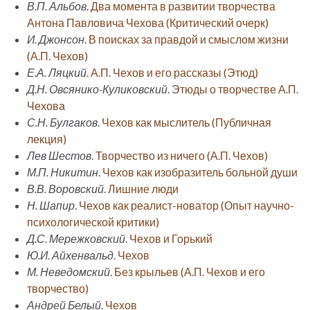
В.П. Альбов
.
Два момента в развитии творчества
Антона Павловича Чехова (Критический очерк)
И. Джонсон
.
В поисках за правдой и смыслом жизни
(А.П. Чехов)
Е.А. Ляцкий
.
А.П. Чехов и его рассказы (Этюд)
Д.Н. Овсянико-Куликовский
.
Этюды о творчестве А.П.
Чехова
С.Н. Булгаков
.
Чехов как мыслитель (Публичная
лекция)
Лев Шестов
.
Творчество из ничего (А.П. Чехов)
М.П. Никитин
.
Чехов как изобразитель больной души
В.В. Воровский
.
Лишние люди
Н. Шапир
.
Чехов как реалист-новатор (Опыт научно-
психологической критики)
Д.С. Мережковский
.
Чехов и Горький
Ю.И. Айхенвальд
.
Чехов
М. Неведомский
.
Без крыльев (А.П. Чехов и его
творчество)
Андрей Белый
.
Чехов