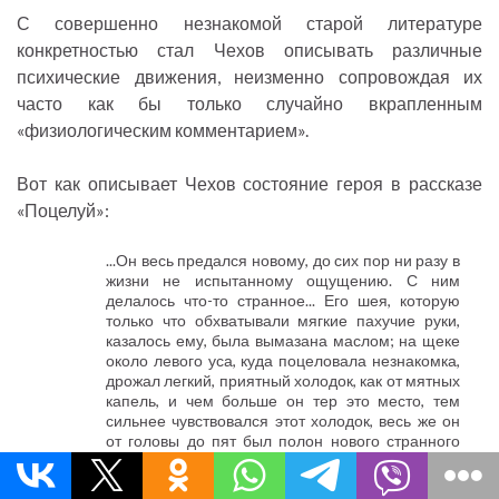
С совершенно незнакомой старой литературе
конкретностью стал Чехов описывать различные
психические движения, неизменно сопровождая их
часто как бы только случайно вкрапленным
«физиологическим комментарием».
Вот как описывает Чехов состояние героя в рассказе
«Поцелуй»:
...Он весь предался новому, до сих пор ни разу в
жизни не испытанному ощущению. С ним
делалось что-то странное... Его шея, которую
только что обхватывали мягкие пахучие руки,
казалось ему, была вымазана маслом; на щеке
около левого уса, куда поцеловала незнакомка,
дрожал легкий, приятный холодок, как от мятных
капель, и чем больше он тер это место, тем
сильнее чувствовался этот холодок, весь же он
от головы до пят был полон нового странного
чувства, которое все росло и росло... Легли
спать, а у Рябовича шея все еще, казалось ему,