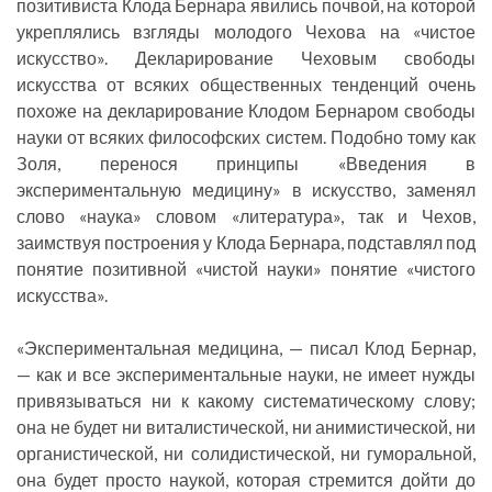
позитивиста Клода Бернара явились почвой, на которой
укреплялись взгляды молодого Чехова на «чистое
искусство». Декларирование Чеховым свободы
искусства от всяких общественных тенденций очень
похоже на декларирование Клодом Бернаром свободы
науки от всяких философских систем. Подобно тому как
Золя, перенося принципы «Введения в
экспериментальную медицину» в искусство, заменял
слово «наука» словом «литература», так и Чехов,
заимствуя построения у Клода Бернара, подставлял под
понятие позитивной «чистой науки» понятие «чистого
искусства».
«Экспериментальная медицина, — писал Клод Бернар,
— как и все экспериментальные науки, не имеет нужды
привязываться ни к какому систематическому слову;
она не будет ни виталистической, ни анимистической, ни
органистической, ни солидистической, ни гуморальной,
она будет просто наукой, которая стремится дойти до