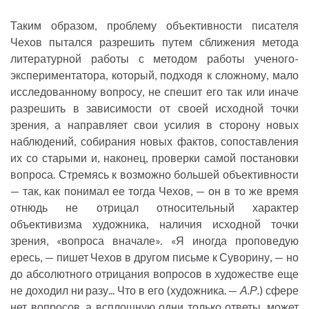
Таким образом, проблему объективности писателя
Чехов пытался разрешить путем сближения метода
литературной работы с методом работы ученого-
экспериментатора, который, подходя к сложному, мало
исследованному вопросу, не спешит его так или иначе
разрешить в зависимости от своей исходной точки
зрения, а направляет свои усилия в сторону новых
наблюдений, собирания новых фактов, сопоставления
их со старыми и, наконец, проверки самой постановки
вопроса. Стремясь к возможно большей объективности
— так, как понимал ее тогда Чехов, — он в то же время
отнюдь не отрицал относительный характер
объективизма художника, наличия исходной точки
зрения, «вопроса вначале». «Я иногда проповедую
ересь, — пишет Чехов в другом письме к Суворину, — но
до абсолютного отрицания вопросов в художестве еще
не доходил ни разу... Что в его (художника. —
А.Р.
) сфере
нет вопросов, а всплошную одни только ответы, может