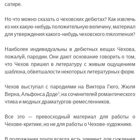
сатире.
Но что можно сказать о чеховских дебютах? Как извлечь
из них какую-нибудь положительную величину, материал
для утверждения какого-нибудь чеховского
тяготения
?
Наиболее индивидуальны в дебютных вещах Чехова,
пожалуй, пародии. Они дают основание говорить о том,
что Чехов пришел в литературу с живым ощущением
шаблона, обветшалости некоторых литературных форм.
Чехов выступал с пародиями на Виктора Гюго, Жюля
Верна, Альфонса Доде
, на сочинителей романтического
3
чтива и модных драматургов-ремесленников.
Все это — превосходный материал для работы о
Чехове-критике, но не для работы о Чехове-художнике.
В подражании почти всегда есть элемент для суждения