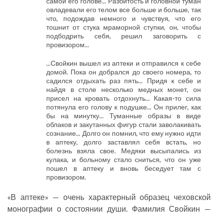
самой его голове... Разбитость и головной туман
овладевали его телом все больше и больше, так
что, подождав немного и чувствуя, что его
тошнит от стука мраморной ступки, он, чтобы
подбодрить себя, решил заговорить с
провизором...
...Свойкин вышел из аптеки и отправился к себе
домой. Пока он добрался до своего номера, то
садился отдыхать раз пять... Придя к себе и
найдя в столе несколько медных монет, он
присел на кровать отдохнуть... Какая-то сила
потянула его голову к подушке... Он прилег, как
бы на минутку... Туманные образы в виде
облаков и закутанных фигур стали заволакивать
сознание... Долго он помнил, что ему нужно идти
в аптеку, долго заставлял себя встать, но
болезнь взяла свое. Медяки высыпались из
кулака, и больному стало сниться, что он уже
пошел в аптеку и вновь беседует там с
провизором.
«В аптеке» — очень характерный образец чеховской
монографии о состоянии души. Фамилия Свойкин —