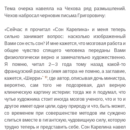
Тема очерка навеяла на Чехова ряд размышлений.
Чехов набросал черновик письма Григоровичу:
«Сейчас я прочитал «Сон Карелина» и меня теперь
сильно занимает вопрос: насколько изображенный
Вами сон есть сон? И мне кажется, что мозговая работа и
общее чувство спящего человека переданы Вами
физиологически верно и замечательно художественно.
Я помню, читал 2—3 года тому назад какой-то
французский рассказ (имя автора не помню, а заглавие,
кажется, «Шерри»
, где автор, описывая дочь министра,
*
10
вероятно, сам того не подозревая, дал верную
клиническую картину истерии: тогда же я подумал, что
чутье художника стоит иногда мозгов ученого, что и то и
другое имеет одни цели, одну природу и что, быть может,
со временем при совершенстве методов им суждено
слиться вместе в гигантскую, чудовищную силу, которую
трудно теперь и представить себе. Сон Карелина навел