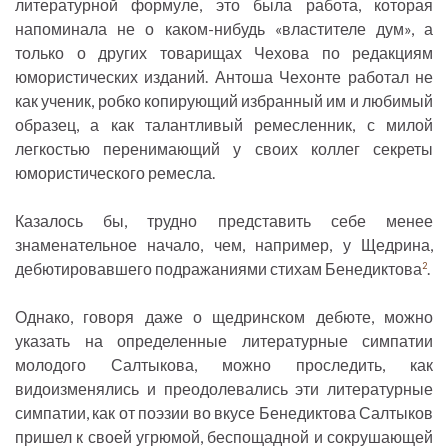
литературной формуле, это была работа, которая
напоминала не о каком-нибудь «властителе дум», а
только о других товарищах Чехова по редакциям
юмористических изданий. Антоша Чехонте работал не
как ученик, робко копирующий избранный им и любимый
образец, а как талантливый ремесленник, с милой
легкостью перенимающий у своих коллег секреты
юмористического ремесла.
Казалось бы, трудно представить себе менее
знаменательное начало, чем, например, у Щедрина,
дебютировавшего подражаниями стихам Бенедиктова
.
2
Однако, говоря даже о щедринском дебюте, можно
указать на определенные литературные симпатии
молодого Салтыкова, можно проследить, как
видоизменялись и преодолевались эти литературные
симпатии, как от поэзии во вкусе Бенедиктова Салтыков
пришел к своей угрюмой, беспощадной и сокрушающей