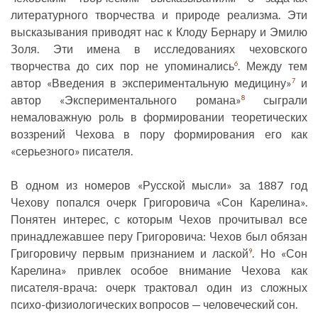
литературного творчества и природе реализма. Эти
высказывания приводят нас к Клоду Бернару и Эмилю
Золя. Эти имена в исследованиях чеховского
творчества до сих пор не упоминались
. Между тем
6
автор «Введения в экспериментальную медицину»
и
7
автор «Экспериментального романа»
сыграли
8
немаловажную роль в формировании теоретических
воззрений Чехова в пору формирования его как
«серьезного» писателя.
В одном из номеров «Русской мысли» за 1887 год
Чехову попался очерк Григоровича «Сон Карелина».
Понятен интерес, с которым Чехов прочитывал все
принадлежавшее перу Григоровича: Чехов был обязан
Григоровичу первым признанием и лаской
. Но «Сон
9
Карелина» привлек особое внимание Чехова как
писателя-врача: очерк трактовал один из сложных
психо-физиологических вопросов — человеческий сон.