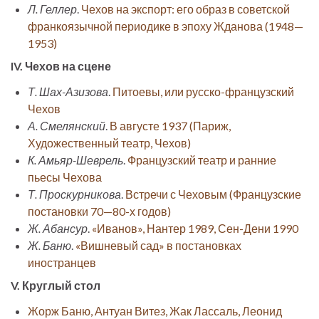
Л. Геллер
.
Чехов на экспорт: его образ в советской
франкоязычной периодике в эпоху Жданова (1948—
1953)
IV. Чехов на сцене
Т. Шах-Азизова
.
Питоевы, или русско-французский
Чехов
А. Смелянский
.
В августе 1937 (Париж,
Художественный театр, Чехов)
К. Амьяр-Шеврель
.
Французский театр и ранние
пьесы Чехова
Т. Проскурникова
.
Встречи с Чеховым (Французские
постановки 70—80-х годов)
Ж. Абансур
.
«Иванов», Нантер 1989, Сен-Дени 1990
Ж. Баню
.
«Вишневый сад» в постановках
иностранцев
V. Круглый стол
Жорж Баню, Антуан Витез, Жак Лассаль, Леонид