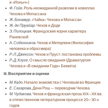
и «Ионыч»)
Ф. Гойе
.
Роль неожиданной развязки в новеллах
Чехова и Мопассана
Ж. Бонамур
.
«Чайка» Чехова и Мопассан
Ж. де Пруайар
.
Чехов и Доде
Э. Полоцкая
.
Французские корни характера
Раневской
А. Собенников
.
Чехов и Метерлинк (Философия
человека и образ мира)
Р.-Л. Джексон
.
Чехов и Пруст: постановка проблемы
Р.-Д. Клуге
.
О смысле ожидания (Драматургия
Чехова и «В ожидании Годо» Беккета)
III. Восприятие и оценки
М. Кадо
.
Начало знакомства с Чеховым во Франции
Е. Сахарова
.
Дени Рош — переводчик Чехова
М. Чудакова
.
Чехов и французская проза XIX—XX вв.
в отечественном литературном процессе 20—30-х
годов