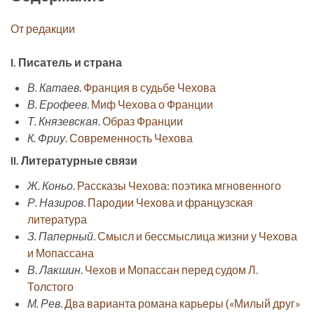
От редакции
I. Писатель и страна
В. Катаев
.
Франция в судьбе Чехова
В. Ерофеев
.
Миф Чехова о Франции
Т. Князевская
.
Образ Франции
К. Фриу
.
Современность Чехова
II. Литературные связи
Ж. Коньо
.
Рассказы Чехова: поэтика мгновенного
Р. Назиров
.
Пародии Чехова и французская
литература
З. Паперный
.
Смысл и бессмыслица жизни у Чехова
и Мопассана
В. Лакшин
.
Чехов и Мопассан перед судом Л.
Толстого
М. Рев
.
Два варианта романа карьеры («Милый друг»