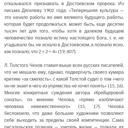
отказывался признавать в Достоевском пророка. Из
письма Дягилеву 1902 года: «Теперешняя культура —
это начало работы во имя великого будущего, работы,
которая будет продолжаться, может быть, еще десятки
тысяч лет для того, чтобы хотя в далеком будущем
человечество познало истину настоящего Бога, т. е. не
угадывало бы, не искало в Достоевском, а познало ясно,
как познало, что 2 × 2 = 4» (19,
407
).
Л. Толстого Чехов ставил выше всех русских писателей,
что не мешало ему, однако, подвергнуть своего кумира
критике «за смелость», с какой Толстой судит о том «чего
он не знает и чего из упрямства не хочет понять» (15,
16
).
Многие конкретные суждения автора «Крейцеровой
сонаты», по мнению Чехова, «прямо изобличают
человека невежественного» (15,
17
). Чехова
беспокоило, что даже большие художники позволяют
себе выходить за пределы своей компетенции. Сама
писательская позиция — учитель жизни — толкала их