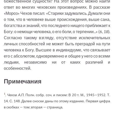
божественной сущности? На этот вопрос можно найти
ответ во многих чеховских произведениях. В рассказе
«Мороз» Чехов писал: «Старики задумались. Думали они
о том, что в человеке выше происхождения, выше сана,
богатства и знаний, что последнего нищего приближает к
Богу: о немощи человека, о его боли, о терпении...» (6,
18
).
Согласно такому взгляду, отсутствие исключительных
личных способностей не может быть преградой на пути
человека к Богу. Высшее в индивидууме, что связывает
его с абсолютом, одновременно и общее у него со всеми
людьми, независимо ни от каких различий и
особенностей.
Примечания
1
.
Чехов А.П.
Полн. собр. соч. и писем: В 20 т. М., 1945—1952. Т.
14. С. 148. Далее сноски даны по этому изданию. Первая цифра
в скобках — том; вторая — страница.