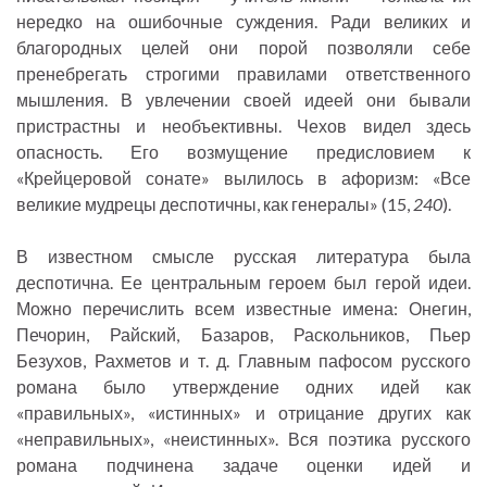
нередко на ошибочные суждения. Ради великих и
благородных целей они порой позволяли себе
пренебрегать строгими правилами ответственного
мышления. В увлечении своей идеей они бывали
пристрастны и необъективны. Чехов видел здесь
опасность. Его возмущение предисловием к
«Крейцеровой сонате» вылилось в афоризм: «Все
великие мудрецы деспотичны, как генералы» (15,
240
).
В известном смысле русская литература была
деспотична. Ее центральным героем был герой идеи.
Можно перечислить всем известные имена: Онегин,
Печорин, Райский, Базаров, Раскольников, Пьер
Безухов, Рахметов и т. д. Главным пафосом русского
романа было утверждение одних идей как
«правильных», «истинных» и отрицание других как
«неправильных», «неистинных». Вся поэтика русского
романа подчинена задаче оценки идей и