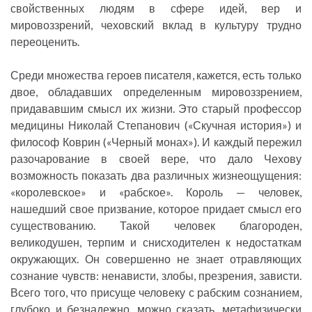
свойственных людям в сфере идей, вер и
мировоззрений, чеховский вклад в культуру трудно
переоценить.
Среди множества героев писателя, кажется, есть только
двое, обладавших определенным мировоззрением,
придававшим смысл их жизни. Это старый профессор
медицины Николай Степанович («Скучная история») и
философ Коврин («Черный монах»). И каждый пережил
разочарование в своей вере, что дало Чехову
возможность показать два различных жизнеощущения:
«королевское» и «рабское». Король — человек,
нашедший свое призвание, которое придает смысл его
существованию. Такой человек благороден,
великодушен, терпим и снисходителен к недостаткам
окружающих. Он совершенно не знает отравляющих
сознание чувств: ненависти, злобы, презрения, зависти.
Всего того, что присуще человеку с рабским сознанием,
глубоко и безнадежно, можно сказать, метафизически