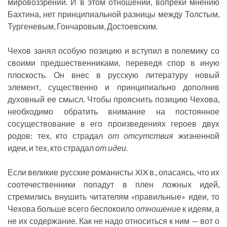
мировоззрений. И в этом отношении, вопреки мнению
Бахтина, нет принципиальной разницы между Толстым,
Тургеневым, Гончаровым, Достоевским.
Чехов занял особую позицию и вступил в полемику со
своими предшественниками, переведя спор в иную
плоскость. Он внес в русскую литературу новый
элемент, существенно и принципиально дополнив
духовный ее смысл. Чтобы прояснить позицию Чехова,
необходимо обратить внимание на постоянное
сосуществование в его произведениях героев двух
родов: тех, кто страдал
от отсутствия
жизненной
идеи, и тех, кто страдал
от идеи
.
Если великие русские романисты XIX в., опасаясь, что их
соотечественники попадут в плен ложных идей,
стремились внушить читателям «правильные» идеи, то
Чехова больше всего беспокоило
отношение
к идеям, а
не их содержание. Как не надо относиться к ним — вот о