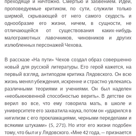
преходяще и ничтожно. Смертью и забвением. Идеи,
проповедуемые критиком, по сути, служили только
ширмой, скрывающей от него самого скудость и
однообразие его жизни, ничем, в сущности, не
отличающейся от существования каких-нибудь
малограмотных лавочников, чиновников и других
излюбленных персонажей Чехова.
В рассказе «На пути» Чехов создал образ совершенно
новый для русской литературы. Его герой кажется, на
первый взгляд, антиподом критика Лядовского. Он всю
жизнь менял убеждения, искренне и страстно увлекаясь
различными теориями и учениями. Он был наделен
«необыкновенной способностью верить». В детстве он
верил во все, что ему говорила мать, в школе и
университете его захватила наука, потом он «ударился в
нигилизм с его прокламациями, черными переделами и
всякими штуками» (5,
271
). Но итог его жизни подобен
тому, что был и у Лядовского. «Мне 42 года, — признается