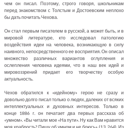
чем он писал. Поэтому, строго говоря, школьникам
перед знакомством с Толстым и Достоевским неплохо
бы дать почитать Чехова.
Он стал первым писателем в русской, а может быть, и в
мировой литературе, кто исследовал патологию
воздействия идеи на человека, возникающую в силу
наивного, непосредственного ее восприятия. Он описал
множество различных вариантов оглупления и
ослепления человека идеями, что в наш век идей и
мировоззрений придает его творчеству особую
актуальность.
Чехов обратился к «идейному» герою не сразу и
довольно долго писал только о людях, далеких от всяких
интеллектуальных и духовных интересов. Только в
конце 1886 г. он печатает два первых рассказа об
«умном». «Вы читали мое «На пути». Ну как Вам нравится
моя храбрость? Пишу об умном и не боюсь» (13,
264
), Из