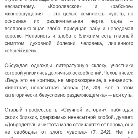
несчастному. «Королевское» и «рабское»
жизнеощущения — это целые комплексы чувств, но
основная их различительная черта одна —
всепроникающая злоба, присущая рабу и неведомая
королю. Ненависть и злоба к ближним есть главный
симптом духовной болезни человека, лишенного
«общей идеи».
Обсуждая однажды литературную склоку, участники
которой унизились до личных оскорблений, Чехов писал:
«Ведь это не критика, не мировоззрение, а ненависть,
животная, ненасытная злоба» (16,
30
). Вот в этом
категорически, безусловно разделяющем «а» — вся суть.
Старый профессор в «Скучной истории», наблюдая
своих близких, одержимых ненасытной злобой, думает:
«Добродетель и чистота мало отличаются от порока, они
не свободны от злого чувства» (7,
242
). Нет ни