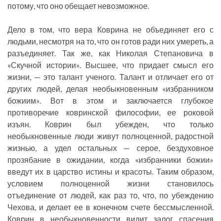
потому, что оно обещает невозможное.
Дело в том, что вера Коврина не объединяет его с
людьми, несмотря на то, что он готов ради них умереть, а
разъединяет. Так же, как Николая Степановича в
«Скучной истории». Высшее, что придает смысл его
жизни, — это талант ученого. Талант и отличает его от
других людей, делая необыкновенным «избранником
божиим». Вот в этом и заключается глубокое
противоречие ковринской философии, ее роковой
изъян. Коврин был убежден, что только
необыкновенные люди живут полноценной, радостной
жизнью, а удел остальных — серое, бездуховное
прозябание в ожидании, когда «избранники божии»
введут их в царство истины и красоты. Таким образом,
условием полноценной жизни становилось
отъединение от людей, как раз то, что, по убеждению
Чехова, и делает ее в конечном счете бессмысленной.
Коврин в необыкновенности видит залог спасения