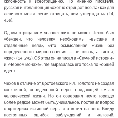
склонность к всеотрицанию. По мнению писателя,
русская интеллигенция «охотно отрицает все, так как для
ленивого мозга легче отрицать, чем утверждать» (14,
458
).
Одним отрицанием человек жить не может. Чехов был
убежден, что человеку необходимы «высшие и
отдаленные цели», «что осмысленная жизнь без
определенного мировоззрения — не жизнь, а тягота,
ужас» (14,
242
). Об этом он написал в «Скучной истории»
и «Черном монахе», где выразилась его тоска по «общей
идее».
Чехов в отличие от Достоевского и Л. Толстого не создал
конкретной, определенной веры, придающей смысл
человеческой жизни. Но он совершил нечто гораздо
более редкое, может быть, уникальное: поставил вопрос
о критериях истинной веры и ответил на него. Ввиду
постоянных ошибок, заблуждений и иллюзий,