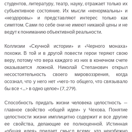
студентов, литературу, театр, науку, отражает только их
субъективное состояние. Их мысли «ненормальны» и
«нездоровы» и представляют интерес только как
симптом. Сами по себе они не имеют никакой цены и не
ведут к пониманию объективной реальности.
Коллизии «Скучной истории» и «Черного монаха»
похожи. В той и в другой повести герои теряют свою
веру, потому что вера каждого из них в конечном счете
оказывается ложной. Николай Степанович открыл
несостоятельность своего мировоззрения, когда
осознал, что у него нет «чего-то общего, что связывало
бы все <...> в одно целое» (7,
279
).
Способность придать жизни человека целостность —
главное свойство «общей идеи» у Чехова. Понятие
целостности жизни имплицитно содержит и все другие
ее свойства, делающие ее полноценной. Истинная
«общая идея» придает смысл всему, что неизбежно