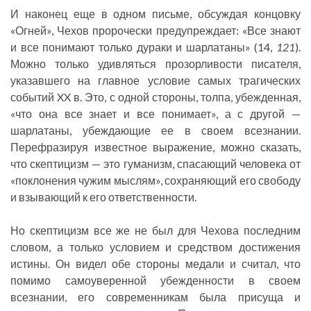
И наконец еще в одном письме, обсуждая концовку
«Огней», Чехов пророчески предупреждает: «Все знают
и все понимают только дураки и шарлатаны» (14,
121
).
Можно только удивляться прозорливости писателя,
указавшего на главное условие самых трагических
событий XX в. Это, с одной стороны, толпа, убежденная,
«что она все знает и все понимает», а с другой —
шарлатаны, убеждающие ее в своем всезнании.
Перефразируя известное выражение, можно сказать,
что скептицизм — это гуманизм, спасающий человека от
«поклонения чужим мыслям», сохраняющий его свободу
и взывающий к его ответственности.
Но скептицизм все же не был для Чехова последним
словом, а только условием и средством достижения
истины. Он видел обе стороны медали и считал, что
помимо самоуверенной убежденности в своем
всезнании, его современникам была присуща и