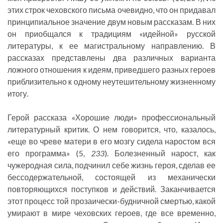
этих строк чеховского письма очевидно, что он придавал
принципиальное значение двум новым рассказам. В них
он приобщался к традициям «идейной» русской
литературы, к ее магистральному направлению. В
рассказах представлены два различных варианта
ложного отношения к идеям, приведшего разных героев
приблизительно к одному неутешительному жизненному
итогу.
Герой рассказа «Хорошие люди» профессиональный
литературный критик. О нем говорится, что, казалось,
«еще во чреве матери в его мозгу сидела наростом вся
его программа» (5,
233
). Болезненный нарост, как
чужеродная сила, подчинил себе жизнь героя, сделав ее
бессодержательной, состоящей из механически
повторяющихся поступков и действий. Заканчивается
этот процесс той прозаически-будничной смертью, какой
умирают в мире чеховских героев, где все временно,