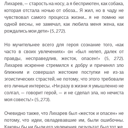
Лихарев, — старость на носу, а я бесприютен, как собака,
которая отстала ночью от обоза... Я жил, но в чаду не
чувствовал самого процесса жизни... я не помню ни
одной весны, не замечал, как любила меня жена, как
рождались мои дети» (5,
272
).
Но мучительнее всего для героя сознание того, «как
часто в своих увлечениях» он «был нелеп, далек от
правды, несправедлив, жесток, опасен!» (5,
272
).
Лихарев искренне стремился к добру и причинял зло
ближним и совершал жестокие поступки не из-за
эгоистических страстей, не потому, что этого требовали
его личные интересы. «Ни разу в жизни я умышленно не
солгал, — говорит герой, — и не сделал зла, но нечиста
моя совесть!» (5,
273
).
Очевидно также, что Лихарев был «жесток и опасен» не
потому, что идеи, овладевавшие им, были ошибочны.
Каковы бы ни были его увлечения, результат был тот же.