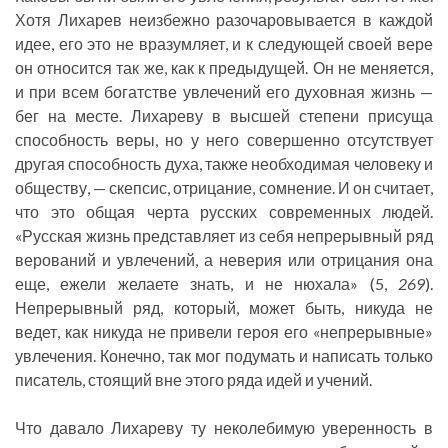
Хотя Лихарев неизбежно разочаровывается в каждой
идее, его это не вразумляет, и к следующей своей вере
он относится так же, как к предыдущей. Он не меняется,
и при всем богатстве увлечений его духовная жизнь —
бег на месте. Лихареву в высшей степени присуща
способность веры, но у него совершенно отсутствует
другая способность духа, также необходимая человеку и
обществу, — скепсис, отрицание, сомнение. И он считает,
что это общая черта русских современных людей.
«Русская жизнь представляет из себя непрерывный ряд
верований и увлечений, а неверия или отрицания она
еще, ежели желаете знать, и не нюхала» (5,
269
).
Непрерывный ряд, который, может быть, никуда не
ведет, как никуда не привели героя его «непрерывные»
увлечения. Конечно, так мог подумать и написать только
писатель, стоящий вне этого ряда идей и учений.
Что давало Лихареву ту неколебимую уверенность в