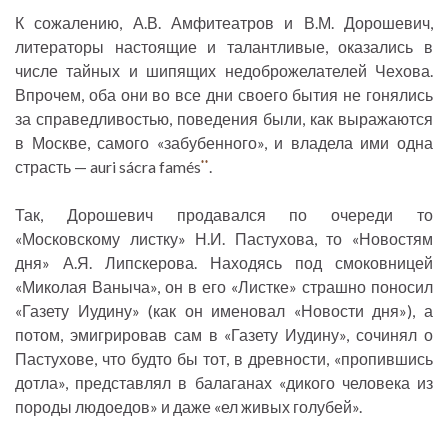
К сожалению, А.В. Амфитеатров и В.М. Дорошевич,
литераторы настоящие и талантливые, оказались в
числе тайных и шипящих недоброжелателей Чехова.
Впрочем, оба они во все дни своего бытия не гонялись
за справедливостью, поведения были, как выражаются
в Москве, самого «забубенного», и владела ими одна
страсть — auri sácra famés
.
**
Так, Дорошевич продавался по очереди то
«Московскому листку» Н.И. Пастухова, то «Новостям
дня» А.Я. Липскерова. Находясь под смоковницей
«Миколая Ваныча», он в его «Листке» страшно поносил
«Газету Иудину» (как он именовал «Новости дня»), а
потом, эмигрировав сам в «Газету Иудину», сочинял о
Пастухове, что будто бы тот, в древности, «пропившись
дотла», представлял в балаганах «дикого человека из
породы людоедов» и даже «ел живых голубей».