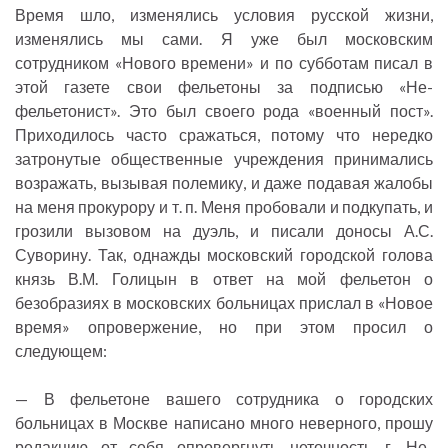
Время шло, изменялись условия русской жизни,
изменялись мы сами. Я уже был московским
сотрудником «Нового времени» и по субботам писал в
этой газете свои фельетоны за подписью «Не-
фельетонист». Это был своего рода «военный пост».
Приходилось часто сражаться, потому что нередко
затронутые общественные учреждения принимались
возражать, вызывая полемику, и даже подавая жалобы
на меня прокурору и т. п. Меня пробовали и подкупать, и
грозили вызовом на дуэль, и писали доносы А.С.
Суворину. Так, однажды московский городской голова
князь В.М. Голицын в ответ на мой фельетон о
безобразиях в московских больницах прислал в «Новое
время» опровержение, но при этом просил о
следующем:
— В фельетоне вашего сотрудника о городских
больницах в Москве написано много неверного, прошу
редакцию от себя опровергнуть неточность г. Не-