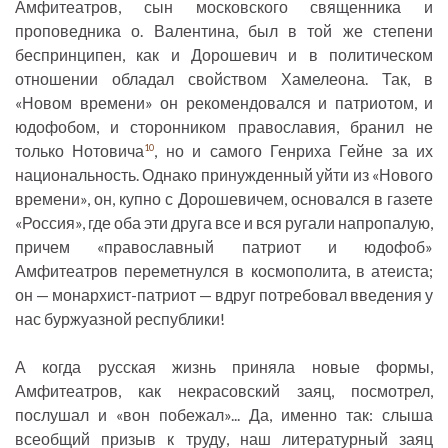
Амфитеатров, сын московского священника и
проповедника о. Валентина, был в той же степени
беспринципен, как и Дорошевич и в политическом
отношении обладал свойством Хамелеона. Так, в
«Новом времени» он рекомендовался и патриотом, и
юдофобом, и сторонником православия, бранил не
только Нотовича
, но и самого Генриха Гейне за их
10
национальность. Однако принужденный уйти из «Нового
времени», он, купно с Дорошевичем, основался в газете
«Россия», где оба эти друга все и вся ругали напропалую,
причем «православный патриот и юдофоб»
Амфитеатров переметнулся в космополита, в атеиста;
он — монархист-патриот — вдруг потребовал введения у
нас буржуазной республики!
А когда русская жизнь приняла новые формы,
Амфитеатров, как некрасовский заяц, посмотрел,
послушал и «вон побежал»... Да, именно так: слыша
всеобщий призыв к труду, наш литературный заяц