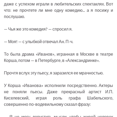
даже с успехом играли в любительских спектаклях. Вот
что: не прочтете ли мне одну комедию... а я посижу и
послушаю.
— Чья же это комедия? — спросил я.
— Моя! — с улыбкой отвечал Ан. П-ч.
То была драма «Иванов», игранная в Москве в театре
Корша, потом — в Петербурге, в «Александринке».
Прочтя вслух эту пьесу, я заразился ее мрачностью.
У Корша «Иванова» исполнили посредственно. Актеры
не поняли пьесы. Даже прекрасный артист И.П.
Киселевский, играя роль графа Шабельского,
совершенно по-водевильному сказал фразу:
— Я не могу допустить мысли, чтобы живой человек