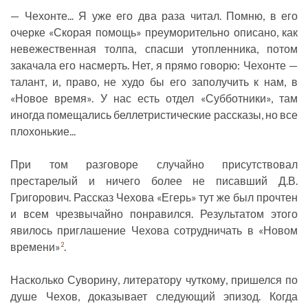
— Чехонте... Я уже его два раза читал. Помню, в его
очерке «Скорая помощь» преуморительно описано, как
невежественная толпа, спасши утопленника, потом
закачала его насмерть. Нет, я прямо говорю: Чехонте —
талант, и, право, не худо бы его заполучить к нам, в
«Новое время». У нас есть отдел «Субботники», там
иногда помещались беллетристические рассказы, но все
плохонькие...
При том разговоре случайно присутствовал
престарелый и ничего более не писавший Д.В.
Григорович. Рассказ Чехова «Егерь» тут же был прочтен
и всем чрезвычайно понравился. Результатом этого
явилось приглашение Чехова сотрудничать в «Новом
времени»
.
2
Насколько Суворину, литератору чуткому, пришелся по
душе Чехов, доказывает следующий эпизод. Когда