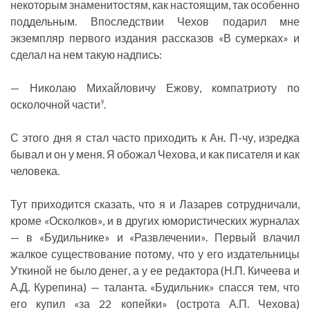
некоторым знаменитостям, как настоящим, так особенно
поддельным. Впоследствии Чехов подарил мне
экземпляр первого издания рассказов «В сумерках» и
сделал на нем такую надпись:
— Николаю Михайловичу Ежову, компатриоту по
осколочной части
.
9
С этого дня я стал часто приходить к Ан. П-чу, изредка
бывал и он у меня. Я обожал Чехова, и как писателя и как
человека.
Тут приходится сказать, что я и Лазарев сотрудничали,
кроме «Осколков», и в других юмористических журналах
— в «Будильнике» и «Развлечении». Первый влачил
жалкое существование потому, что у его издательницы
Уткиной не было денег, а у ее редактора (Н.П. Кичеева и
А.Д. Курепина) — таланта. «Будильник» спасся тем, что
его купил «за 22 копейки» (острота А.П. Чехова)