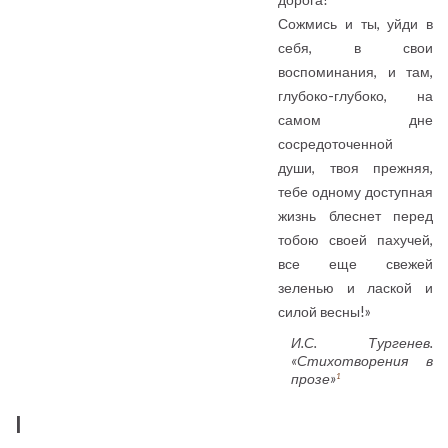
Сожмись и ты, уйди в
себя, в свои
воспоминания, и там,
глубоко-глубоко, на
самом дне
сосредоточенной
души, твоя прежняя,
тебе одному доступная
жизнь блеснет перед
тобою своей пахучей,
все еще свежей
зеленью и лаской и
силой весны!»
И.С. Тургенев.
«Стихотворения в
прозе»
1
I