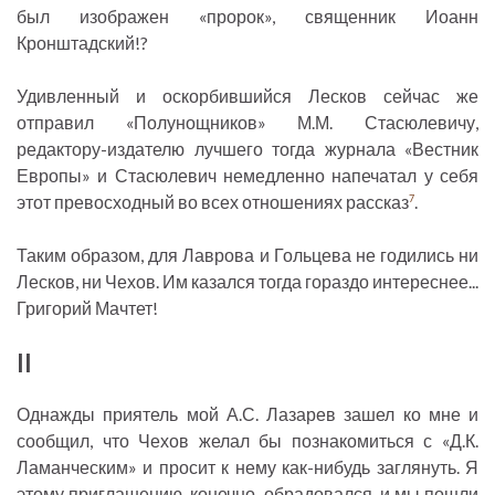
был изображен «пророк», священник Иоанн
Кронштадский!?
Удивленный и оскорбившийся Лесков сейчас же
отправил «Полунощников» М.М. Стасюлевичу,
редактору-издателю лучшего тогда журнала «Вестник
Европы» и Стасюлевич немедленно напечатал у себя
этот превосходный во всех отношениях рассказ
.
7
Таким образом, для Лаврова и Гольцева не годились ни
Лесков, ни Чехов. Им казался тогда гораздо интереснее...
Григорий Мачтет!
II
Однажды приятель мой А.С. Лазарев зашел ко мне и
сообщил, что Чехов желал бы познакомиться с «Д.К.
Ламанческим» и просит к нему как-нибудь заглянуть. Я
этому приглашению, конечно, обрадовался, и мы пошли