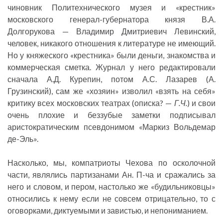
чиновник Политехнического музея и «крестник»
московского генерал-губернатора князя В.А.
Долгорукова — Владимир Дмитриевич Левинский,
человек, никакого отношения к литературе не имеющий.
Но у княжеского «крестника» были деньги, знакомства и
коммерческая сметка. Журнал у него редактировали
сначала А.Д. Курепин, потом А.С. Лазарев (А.
Грузинский), сам же «хозяин» изволил «взять на себя»
критику всех московских театрах (описка? —
Г.Ч.
) и свои
очень плохие и беззубые заметки подписывал
аристократическим псевдонимом «Маркиз Вольдемар
де-Эль».
Насколько, мы, компатриоты Чехова по осколочной
части, являлись партизанами Ан. П-ча и сражались за
него и словом, и пером, настолько же «будильниковцы»
относились к нему если не совсем отрицательно, то с
оговорками, диктуемыми и завистью, и непониманием.