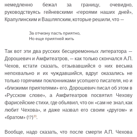
немедленно бежал за границу, очевидно,
руководствуясь гейневскими «героями наших дней»,
Крапулинским и Вашляпским, которые решили, что —
За отчизну пасть приятно,
Но еще приятней жить
Так вот эти два русских бесцеремонных литератора —
Дорошевич и Амфитеатров, — как только скончался А.П.
Чехов, кстати сказать, отзывавшийся о них весьма
непохвально и их чуждавшийся, вдруг оказались не
только горячими поклонниками усопшего писателя, но и
«близкими приятелями» его. Дорошевич писал об этом в
«Русском слове», а Амфитеатров посвятил Чехову
фарисейские стихи, где объявил, что он «сам не знал, как
любит Чехова», и даже назвал его своим «другом» и
«братом» (!?)
.
11
Вообще, надо сказать, что после смерти А.П. Чехова