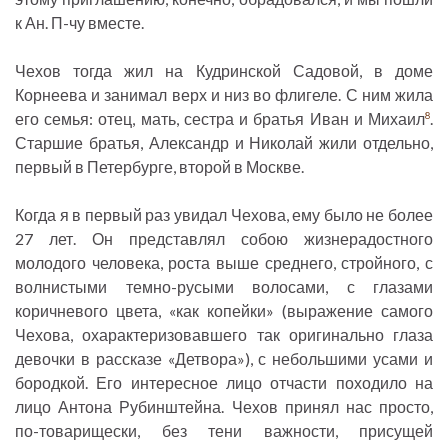
к Ан. П-чу вместе.
Чехов тогда жил на Кудринской Садовой, в доме
Корнеева и занимал верх и низ во флигеле. С ним жила
его семья: отец, мать, сестра и братья Иван и Михаил
.
8
Старшие братья, Александр и Николай жили отдельно,
первый в Петербурге, второй в Москве.
Когда я в первый раз увидал Чехова, ему было не более
27 лет. Он представлял собою жизнерадостного
молодого человека, роста выше среднего, стройного, с
волнистыми темно-русыми волосами, с глазами
коричневого цвета, «как копейки» (выражение самого
Чехова, охарактеризовавшего так оригинально глаза
девочки в рассказе «Детвора»), с небольшими усами и
бородкой. Его интересное лицо отчасти походило на
лицо Антона Рубинштейна. Чехов принял нас просто,
по-товарищески, без тени важности, присущей