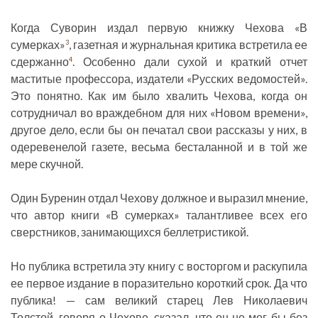
Когда Суворин издал первую книжку Чехова «В
сумерках»
, газетная и журнальная критика встретила ее
3
сдержанно
. Особенно дали сухой и краткий отчет
4
маститые профессора, издатели «Русских ведомостей».
Это понятно. Как им было хвалить Чехова, когда он
сотрудничал во враждебном для них «Новом времени»,
другое дело, если бы он печатал свои рассказы у них, в
одеревенелой газете, весьма бесталанной и в той же
мере скучной.
Один Буренин отдал Чехову должное и выразил мнение,
что автор книги «В сумерках» талантливее всех его
сверстников, занимающихся беллетристикой.
Но публика встретила эту книгу с восторгом и раскупила
ее первое издание в поразительно короткий срок. Да что
публика! — сам великий старец Лев Николаевич
Толстой, говоря о Чехове, сказал, что он не мог бы без