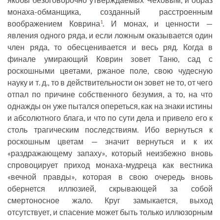
монаха-обманщика, созданный расстроенным
воображением Коврина
. И монах, и ценности —
1
явления одного ряда, и если ложным оказывается один
член ряда, то обесценивается и весь ряд. Когда в
финале умирающий Коврин зовет Таню, сад с
роскошными цветами, ржаное поле, свою чудесную
науку и т. д., то в действительности он зовет не то, от чего
отпал по причине собственного безумия, а то, на что
однажды он уже пытался опереться, как на знаки истины
и абсолютного блага, и что по сути дела и привело его к
столь трагическим последствиям. Ибо вернуться к
роскошным цветам — значит вернуться и к их
«раздражающему запаху», который неизбежно вновь
спровоцирует приход монаха-мудреца как вестника
«вечной правды», которая в свою очередь вновь
обернется иллюзией, скрывающей за собой
смертоносное жало. Круг замыкается, выход
отсутствует, и спасение может быть только иллюзорным