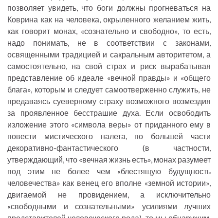
позволяет увидеть, что боги должны прогневаться на
Коврина как на человека, окрыленного желанием жить,
как говорит монах, «сознательно и свободно», то есть,
надо понимать, не в соответствии с законами,
освященными традицией и сакральным авторитетом, а
самостоятельно, на свой страх и риск вырабатывая
представление об идеале «вечной правды» и «общего
блага», которым и следует самоотверженно служить, не
предаваясь суеверному страху возможного возмездия
за проявленное бесстрашие духа. Если освободить
изложение этого «символа веры» от приданного ему в
повести мистического налета, по большей части
декоративно-фантастического (в частности,
утверждающий, что «вечная жизнь есть», монах разумеет
под этим не более чем «блестящую будущность
человечества» как венец его вполне «земной истории»,
двигаемой не провидением, а исключительно
«свободными и сознательными» усилиями лучших
представителей человеческого рода), то мы обнаружим,