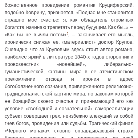
божественное провидение романтик Круциферский,
подобно Коврину, признается: «Подчас мне становится
страшно мое счастье; я, как обладатель огромных
богатств, начинаю трепетать перед будущим. Как бы...» —
«Как бы не вычли потом»
, — заканчивает его мысль,
5
иронически снижая ее, «материалист» доктор Крупов.
Очевидно, что за Круповым здесь стоит автор романа,
наиболее яркий в литературе 1840-х годов сторонник и
провозвестник «новейшей», либерально-
гуманистической, картины мира в ее атеистическом
преломлении; отсюда и ирония в адрес
богобоязненного сознания, приверженного религиозно-
традиционалистской картине мира, по законам которой
не боящийся своего счастья и принимающий его как
условие «свободной и сознательной» самореализации
субъект совершает грех, неизбежно влекущий за собой
гнев богов, провидения или судьбы. Трагический финал
«Черного монаха», словно оправдывающий страхи
Коврина, превращая их в пророческие, со всей