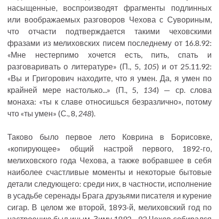
насыщенные, воспроизводят фрагменты подлинных
или воображаемых разговоров Чехова с Сувориным,
что отчасти подтверждается такими чеховскими
фразами из мелиховских писем последнему от 16.8.92:
«Мне нестерпимо хочется есть, пить, спать и
разговаривать о литературе» (П., 5,
105
) и от 25.11.92:
«Вы и Григорович находите, что я умен. Да, я умен по
крайней мере настолько...» (П., 5,
134
) — ср. слова
монаха: «ты к славе относишься безразлично», потому
что «ты умен» (С., 8,
248
).
Таково было первое лето Коврина в Борисовке,
«копирующее» общий настрой первого, 1892-го,
мелиховского года Чехова, а также вобравшее в себя
наиболее счастливые моменты и некоторые бытовые
детали следующего: среди них, в частности, исполнение
в усадьбе серенады Брага друзьями писателя и курение
сигар. В целом же второй, 1893-й, мелиховский год по
настроению был иным. Зиму 1892—93 Чехов собирался