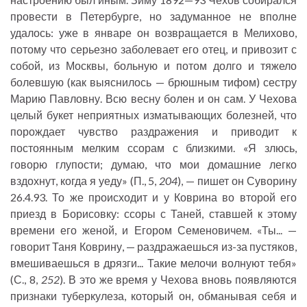
провести в Петербурге, но задуманное не вполне
удалось: уже в январе он возвращается в Мелихово,
потому что серьезно заболевает его отец, и привозит с
собой, из Москвы, больную и потом долго и тяжело
болевшую (как выяснилось — брюшным тифом) сестру
Марию Павловну. Всю весну болен и он сам. У Чехова
целый букет неприятных изматывающих болезней, что
порождает чувство раздражения и приводит к
постоянным мелким ссорам с близкими. «Я злюсь,
говорю глупости; думаю, что мои домашние легко
вздохнут, когда я уеду» (П., 5,
204
), — пишет он Суворину
26.4.93. То же происходит и у Коврина во второй его
приезд в Борисовку: ссоры с Таней, ставшей к этому
времени его женой, и Егором Семеновичем. «Ты... —
говорит Таня Коврину, — раздражаешься из-за пустяков,
вмешиваешься в дрязги... Такие мелочи волнуют тебя»
(С., 8,
252
). В это же время у Чехова вновь появляются
признаки туберкулеза, который он, обманывая себя и