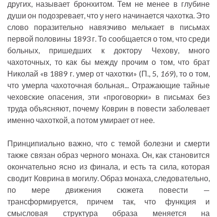
других, называет бронхитом. Тем не менее в глубине
души он подозревает, что у него начинается чахотка. Это
слово поразительно навязчиво мелькает в письмах
первой половины 1893 г. То сообщается о том, что среди
больных, пришедших к доктору Чехову, много
чахоточных, то как бы между прочим о том, что брат
Николай «в 1889 г. умер от чахотки» (П., 5,
169
), то о том,
что умерла чахоточная больная... Отражающие тайные
чеховские опасения, эти «проговорки» в письмах без
труда объясняют, почему Коврин в повести заболевает
именно чахоткой, а потом умирает от нее.
Принципиально важно, что с темой болезни и смерти
также связан образ черного монаха. Он, как становится
окончательно ясно из финала, и есть та сила, которая
сводит Коврина в могилу. Образ монаха, следовательно,
по мере движения сюжета повести —
трансформируется, причем так, что функция и
смысловая структура образа меняется на