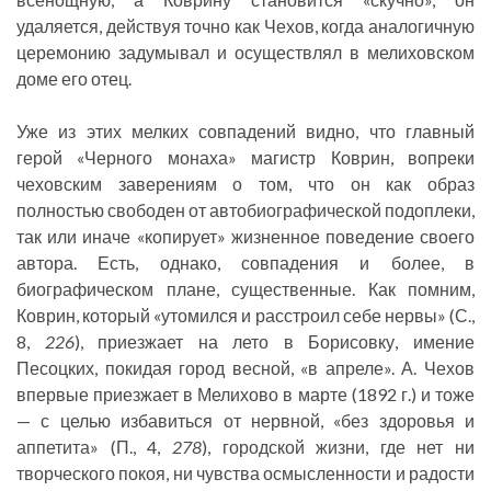
удаляется, действуя точно как Чехов, когда аналогичную
церемонию задумывал и осуществлял в мелиховском
доме его отец.
Уже из этих мелких совпадений видно, что главный
герой «Черного монаха» магистр Коврин, вопреки
чеховским заверениям о том, что он как образ
полностью свободен от автобиографической подоплеки,
так или иначе «копирует» жизненное поведение своего
автора. Есть, однако, совпадения и более, в
биографическом плане, существенные. Как помним,
Коврин, который «утомился и расстроил себе нервы» (С.,
8,
226
), приезжает на лето в Борисовку, имение
Песоцких, покидая город весной, «в апреле». А. Чехов
впервые приезжает в Мелихово в марте (1892 г.) и тоже
— с целью избавиться от нервной, «без здоровья и
аппетита» (П., 4,
278
), городской жизни, где нет ни
творческого покоя, ни чувства осмысленности и радости