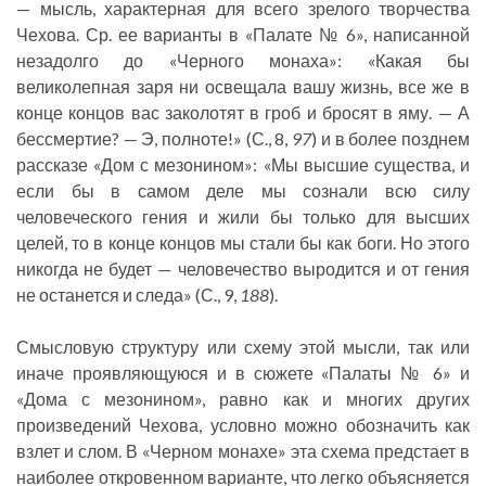
— мысль, характерная для всего зрелого творчества
Чехова. Ср. ее варианты в «Палате № 6», написанной
незадолго до «Черного монаха»: «Какая бы
великолепная заря ни освещала вашу жизнь, все же в
конце концов вас заколотят в гроб и бросят в яму. — А
бессмертие? — Э, полноте!» (С., 8,
97
) и в более позднем
рассказе «Дом с мезонином»: «Мы высшие существа, и
если бы в самом деле мы сознали всю силу
человеческого гения и жили бы только для высших
целей, то в конце концов мы стали бы как боги. Но этого
никогда не будет — человечество выродится и от гения
не останется и следа» (С., 9,
188
).
Смысловую структуру или схему этой мысли, так или
иначе проявляющуюся и в сюжете «Палаты № 6» и
«Дома с мезонином», равно как и многих других
произведений Чехова, условно можно обозначить как
взлет и слом. В «Черном монахе» эта схема предстает в
наиболее откровенном варианте, что легко объясняется