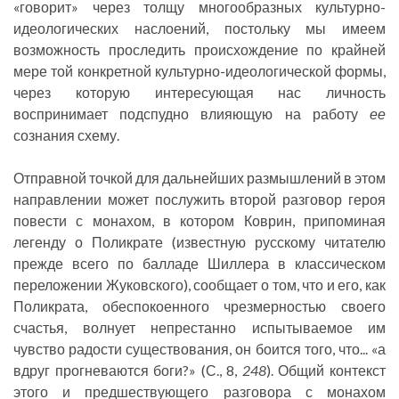
«говорит» через толщу многообразных культурно-
идеологических наслоений, постольку мы имеем
возможность проследить происхождение по крайней
мере той конкретной культурно-идеологической формы,
через которую интересующая нас личность
воспринимает подспудно влияющую на работу
ее
сознания схему.
Отправной точкой для дальнейших размышлений в этом
направлении может послужить второй разговор героя
повести с монахом, в котором Коврин, припоминая
легенду о Поликрате (известную русскому читателю
прежде всего по балладе Шиллера в классическом
переложении Жуковского), сообщает о том, что и его, как
Поликрата, обеспокоенного чрезмерностью своего
счастья, волнует непрестанно испытываемое им
чувство радости существования, он боится того, что... «а
вдруг прогневаются боги?» (С., 8,
248
). Общий контекст
этого и предшествующего разговора с монахом