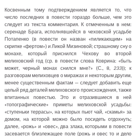
Косвенным тому подтверждением является то, что
число последних в повести гораздо больше, чем это
следует из текста комментария. К отмеченным в нем:
серенаде Брага, исполнявшейся в чеховской усадьбе
Потапенко (в повести он назван «пиликающим» на
скрипке «фертом») и Ликой Мизиновой; страшному сну о
монахе, который приснился Чехову во второй
мелиховский год (ср. в повести слова Коврина: «быть
может, черный монах снился мне?» (С., 8,
233
)); к
разговорам мелиховцев о миражах и некоторым другим,
менее существенным фактам — следует добавить еще
целый ряд деталей мелиховского происхождения, также
впитанных повестью. Это и отразившиеся в ней
«топографические» приметы мелиховской усадьбы:
«ступеньки террасы», на которых пьют чай, «скамья» за
домом, на которой можно было посидеть отдохнуть;
далее, «рожь» и «овес», два злака, которыми в повести
засевается близлежащее поле (рожь и овес то и дело