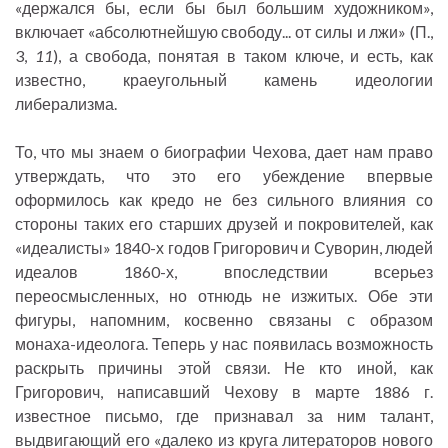
«держался бы, если бы был большим художником»,
включает «абсолютнейшую свободу... от силы и лжи» (П.,
3,
11
), а свобода, понятая в таком ключе, и есть, как
известно, краеугольный камень идеологии
либерализма.
То, что мы знаем о биографии Чехова, дает нам право
утверждать, что это его убеждение впервые
оформилось как кредо не без сильного влияния со
стороны таких его старших друзей и покровителей, как
«идеалисты» 1840-х годов Григорович и Суворин, людей
идеалов 1860-х, впоследствии всерьез
переосмысленных, но отнюдь не изжитых. Обе эти
фигуры, напомним, косвенно связаны с образом
монаха-идеолога. Теперь у нас появилась возможность
раскрыть причины этой связи. Не кто иной, как
Григорович, написавший Чехову в марте 1886 г.
известное письмо, где признавал за ним талант,
выдвигающий его «далеко из круга литераторов нового