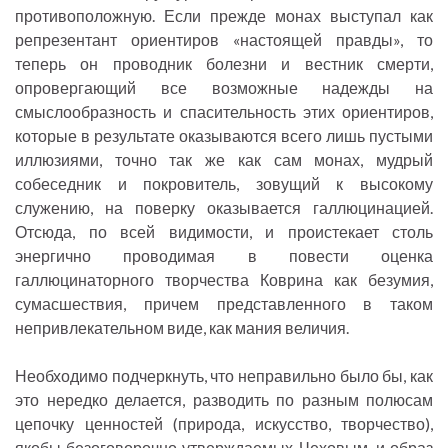
противоположную. Если прежде монах выступал как
репрезентант ориентиров «настоящей правды», то
теперь он проводник болезни и вестник смерти,
опровергающий все возможные надежды на
смыслообразность и спасительность этих ориентиров,
которые в результате оказываются всего лишь пустыми
иллюзиями, точно так же как сам монах, мудрый
собеседник и покровитель, зовущий к высокому
служению, на поверку оказывается галлюцинацией.
Отсюда, по всей видимости, и проистекает столь
энергично проводимая в повести оценка
галлюцинаторного творчества Коврина как безумия,
сумасшествия, причем представленного в таком
непривлекательном виде, как мания величия.
Необходимо подчеркнуть, что неправильно было бы, как
это нередко делается, разводить по разным полюсам
цепочку ценностей (природа, искусство, творчество),
якобы безоговорочно утверждаемых Чеховым, и образ