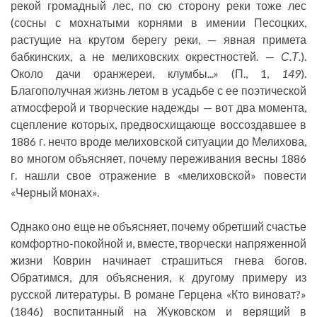
рекой громадный лес, по сю сторону реки тоже лес
(сосны с мохнатыми корнями в имении Песоцких,
растущие на крутом берегу реки, — явная примета
бабкинских, а не мелиховских окрестностей. —
С.Т.
).
Около дачи оранжереи, клумбы...» (П., 1,
149
).
Благополучная жизнь летом в усадьбе с ее поэтической
атмосферой и творческие надежды — вот два момента,
сцепление которых, предвосхищающе воссоздавшее в
1886 г. нечто вроде мелиховской ситуации до Мелихова,
во многом объясняет, почему переживания весны 1886
г. нашли свое отражение в «мелиховской» повести
«Черный монах».
Однако оно еще не объясняет, почему обретший счастье
комфортно-покойной и, вместе, творчески напряженной
жизни Коврин начинает страшиться гнева богов.
Обратимся, для объяснения, к другому примеру из
русской литературы. В романе Герцена «Кто виноват?»
(1846) воспитанный на Жуковском и верящий в