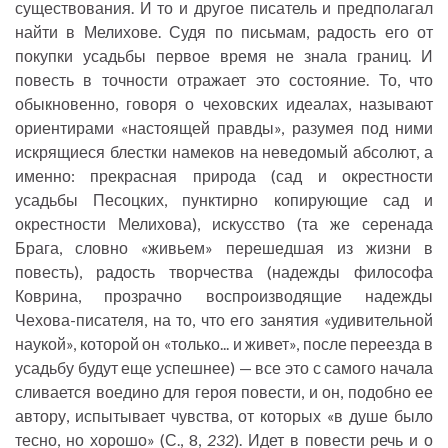
существования. И то и другое писатель и предполагал
найти в Мелихове. Судя по письмам, радость его от
покупки усадьбы первое время не знала границ. И
повесть в точности отражает это состояние. То, что
обыкновенно, говоря о чеховских идеалах, называют
ориентирами «настоящей правды», разумея под ними
искрящиеся блестки намеков на неведомый абсолют, а
именно: прекрасная природа (сад и окрестности
усадьбы Песоцких, пунктирно копирующие сад и
окрестности Мелихова), искусство (та же серенада
Брага, словно «живьем» перешедшая из жизни в
повесть), радость творчества (надежды философа
Коврина, прозрачно воспроизводящие надежды
Чехова-писателя, на то, что его занятия «удивительной
наукой», которой он «только... и живет», после переезда в
усадьбу будут еще успешнее) — все это с самого начала
сливается воедино для героя повести, и он, подобно ее
автору, испытывает чувства, от которых «в душе было
тесно, но хорошо» (С., 8,
232
). Идет в повести речь и о