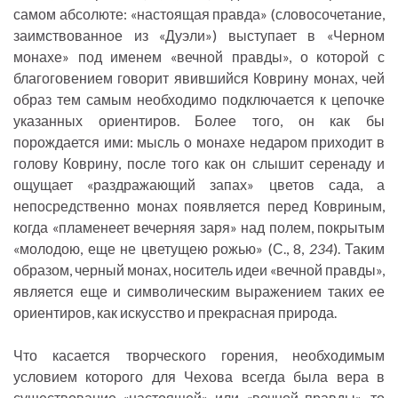
самом абсолюте: «настоящая правда» (словосочетание,
заимствованное из «Дуэли») выступает в «Черном
монахе» под именем «вечной правды», о которой с
благоговением говорит явившийся Коврину монах, чей
образ тем самым необходимо подключается к цепочке
указанных ориентиров. Более того, он как бы
порождается ими: мысль о монахе недаром приходит в
голову Коврину, после того как он слышит серенаду и
ощущает «раздражающий запах» цветов сада, а
непосредственно монах появляется перед Ковриным,
когда «пламенеет вечерняя заря» над полем, покрытым
«молодою, еще не цветущею рожью» (С., 8,
234
). Таким
образом, черный монах, носитель идеи «вечной правды»,
является еще и символическим выражением таких ее
ориентиров, как искусство и прекрасная природа.
Что касается творческого горения, необходимым
условием которого для Чехова всегда была вера в
существование «настоящей» или «вечной правды», то