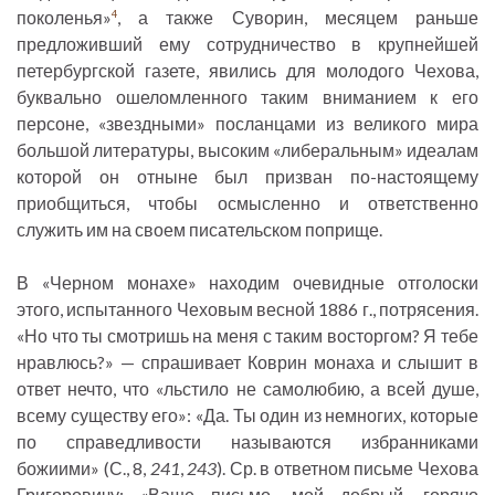
поколенья»
, а также Суворин, месяцем раньше
4
предложивший ему сотрудничество в крупнейшей
петербургской газете, явились для молодого Чехова,
буквально ошеломленного таким вниманием к его
персоне, «звездными» посланцами из великого мира
большой литературы, высоким «либеральным» идеалам
которой он отныне был призван по-настоящему
приобщиться, чтобы осмысленно и ответственно
служить им на своем писательском поприще.
В «Черном монахе» находим очевидные отголоски
этого, испытанного Чеховым весной 1886 г., потрясения.
«Но что ты смотришь на меня с таким восторгом? Я тебе
нравлюсь?» — спрашивает Коврин монаха и слышит в
ответ нечто, что «льстило не самолюбию, а всей душе,
всему существу его»: «Да. Ты один из немногих, которые
по справедливости называются избранниками
божиими» (С., 8,
241
,
243
). Ср. в ответном письме Чехова
Григоровичу: «Ваше письмо, мой добрый, горячо