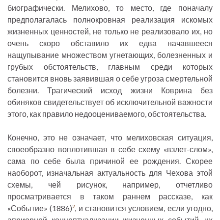
биографически. Мелихово, то место, где поначалу
предполагалась полнокровная реализация искомых
жизненных ценностей, не только не реализовало их, но
очень скоро обставило их едва начавшееся
нащупывание множеством угнетающих, болезненных и
грубых обстоятельств, главным среди которых
становится вновь заявившая о себе угроза смертельной
болезни. Трагический исход жизни Коврина без
обиняков свидетельствует об исключительной важности
этого, как правило недооцениваемого, обстоятельства.
Конечно, это не означает, что мелиховская ситуация,
своеобразно воплотившая в себе схему «взлет-слом»,
сама по себе была причиной ее рождения. Скорее
наоборот, изначальная актуальность для Чехова этой
схемы, чей рисунок, например, отчетливо
просматривается в таком раннем рассказе, как
«Событие» (1886)
, и становится условием, если угодно,
2
априорной концептуализации жизненных событий, их