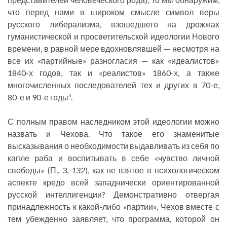
что перед нами в широком смысле символ веры
русского либерализма, взошедшего на дрожжах
гуманистической и просветительской идеологии Нового
времени, в равной мере вдохновлявшей — несмотря на
все их «партийные» разногласия — как «идеалистов»
1840-х годов, так и «реалистов» 1860-х, а также
многочисленных последователей тех и других в 70-е,
80-е и 90-е годы
.
3
С полным правом наследником этой идеологии можно
назвать и Чехова. Что такое его знаменитые
высказывания о необходимости выдавливать из себя по
капле раба и воспитывать в себе «чувство личной
свободы» (П., 3,
132
), как не взятое в психологическом
аспекте кредо всей западнически ориентированной
русской интеллигенции? Демонстративно отвергая
принадлежность к какой-либо «партии», Чехов вместе с
тем убежденно заявляет, что программа, которой он