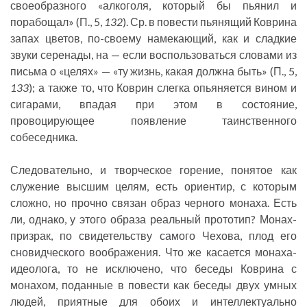
своеобразного «алкоголя, который бы пьянил и
порабощал» (П., 5,
132
). Ср. в повести пьянящий Коврина
запах цветов, по-своему намекающий, как и сладкие
звуки серенады, на — если воспользоваться словами из
письма о «целях» — «ту жизнь, какая должна быть» (П., 5,
133
); а также то, что Коврин слегка опьяняется вином и
сигарами, впадая при этом в состояние,
провоцирующее появление таинственного
собеседника.
Следовательно, и творческое горение, понятое как
служение высшим целям, есть ориентир, с которым
сложно, но прочно связан образ черного монаха. Есть
ли, однако, у этого образа реальный прототип? Монах-
призрак, по свидетельству самого Чехова, плод его
сновидческого воображения. Что же касается монаха-
идеолога, то не исключено, что беседы Коврина с
монахом, поданные в повести как беседы двух умных
людей, приятные для обоих и интеллектуально