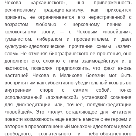
Чехова «архаического», чья приверженность
религиозному традиционализму, как приходится
признать, не ограничивается его нерастраченной с
возрастом любовью к церковному пению и
колокольному звону, — с Чеховым «новейшим»,
гуманистом, либералом и просветителем, и дает
культурно-идеологическое прочтение схемы «взлет-
слом». Не отменяя биографического ее прочтения, оно
дополняет его, сложно с ним взаимодействуя и, в
частности, позволяя предположить, что факт вновь
настигшей Чехова в Мелихове болезни мог быть
воспринят им как субъективно-убедительный козырь во
внутреннем споре с самим собой, тонко
использованный «архаической» установкой сознания
для дискредитации или, точнее, полудискредитации
«новейшей». Это «полу», оставляющее для читателя
повести возможность еще верить вместе с ее героем и
автором в провозглашенный монахом-идеологом идеал
свободного, сознательного и небогобоязненного