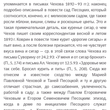
упоминается в письмах Чехова 1892—93 гг.); наконец
подробно описанный в повести сад Песоцких, который
соотносится, конечно, и с мелиховским садом, где также
росли яблони, вишни, сливы и роскошные цветы. Это и
такая примечательная деталь, как куренье сигар, о чем
Чехов пишет своим корреспондентам весной и летом
1893 г. Коврин в повести тоже курит «дорогие сигары» и
пьет вино, а после болезни признается, что не чувствует
вкуса вина и сигар — ср. в этой связи слова Чехова из
письма Суворину от 24.2.93: «У меня и от сигар бронхит»
(П., 5,
174
) и письма Ал. Чехову от 12.5.93: «Здоровье мое
так себе. Бросил курить и пить» (П., 5,
208
). Сюда же
отнесем и известное сходство между Марией
Павловной Чеховой и Таней Песоцкой: и ту и другую
отличает страстная, до самозабвения, увлеченность
работой в саду; а также между Павлом Егоровичем
Чеховым и Егором Семеновичем Песоцким: эпизод,
когда в доме по инициативе Песоцкого служат
всенощную, а Коврину становится «скучно», он