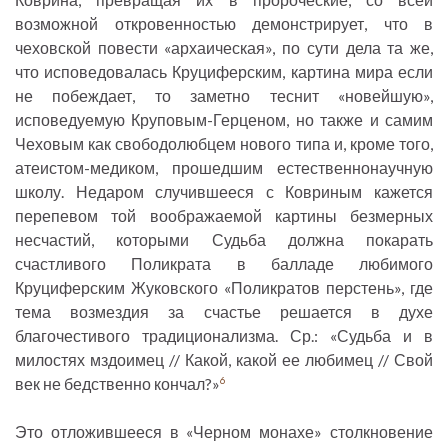
возможной откровенностью демонстрирует, что в
чеховской повести «архаическая», по сути дела та же,
что исповедовалась Круциферским, картина мира если
не побеждает, то заметно теснит «новейшую»,
исповедуемую Круповым-Герценом, но также и самим
Чеховым как свободолюбцем нового типа и, кроме того,
атеистом-медиком, прошедшим естественнонаучную
школу. Недаром случившееся с Ковриным кажется
перепевом той воображаемой картины безмерных
несчастий, которыми Судьба должна покарать
счастливого Поликрата в балладе любимого
Круциферским Жуковского «Поликратов перстень», где
тема возмездия за счастье решается в духе
благочестивого традиционализма. Ср.: «Судьба и в
милостях мздоимец // Какой, какой ее любимец // Свой
век не бедственно кончал?»
6
Это отложившееся в «Черном монахе» столкновение