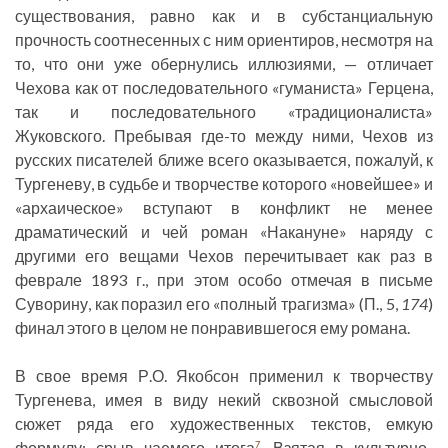
существования, равно как и в субстанциальную
прочность соотнесенных с ним ориентиров, несмотря на
то, что они уже обернулись иллюзиями, — отличает
Чехова как от последовательного «гуманиста» Герцена,
так и последовательного «традиционалиста»
Жуковского. Пребывая где-то между ними, Чехов из
русских писателей ближе всего оказывается, пожалуй, к
Тургеневу, в судьбе и творчестве которого «новейшее» и
«архаическое» вступают в конфликт не менее
драматический и чей роман «Накануне» наряду с
другими его вещами Чехов перечитывает как раз в
феврале 1893 г., при этом особо отмечая в письме
Суворину, как поразил его «полный трагизма» (П., 5,
174
)
финал этого в целом не понравившегося ему романа.
В свое время Р.О. Якобсон применил к творчеству
Тургенева, имея в виду некий сквозной смысловой
сюжет ряда его художественных текстов, емкую
формулу: срыв чаемого итога
. Взятая в культурно-
7