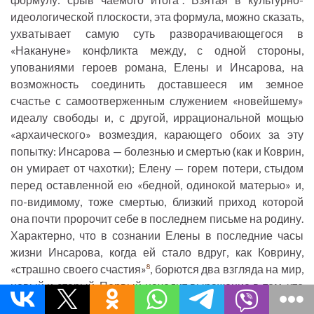
идеологической плоскости, эта формула, можно сказать,
ухватывает самую суть разворачивающегося в
«Накануне» конфликта между, с одной стороны,
упованиями героев романа, Елены и Инсарова, на
возможность соединить доставшееся им земное
счастье с самоотверженным служением «новейшему»
идеалу свободы и, с другой, иррациональной мощью
«архаического» возмездия, карающего обоих за эту
попытку: Инсарова — болезнью и смертью (как и Коврин,
он умирает от чахотки); Елену — горем потери, стыдом
перед оставленной ею «бедной, одинокой матерью» и,
по-видимому, тоже смертью, близкий приход которой
она почти пророчит себе в последнем письме на родину.
Характерно, что в сознании Елены в последние часы
жизни Инсарова, когда ей стало вдруг, как Коврину,
«страшно своего счастия»
, борются два взгляда на мир,
8
новый и старый. Первый находит выражение в том, что
совесть Елены, как она ни воплощает ее, «молчит», так