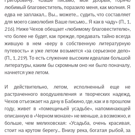
любимый благовеститель, поразило меня, как молния. Я
едва не заплакал... Вы... можете... судить, что составляет
для моего самолюбия Ваше письмо... Я как в чаду» (П., 1,
216
). Ниже Чехов обещает «любимому благовестителю»,
что более не будет, как прежде, предавать тайно всегда
жившую в нем «веру в собственную литературную
путевость» и уже летом возьмется «за серьезное дело»
(П., 1,
219
). То есть служение высоким идеалам большой
литературы, каким бы скромным оно ни было поначалу,
начнется уже летом.
И действительно, летом, исполненный еще не
растраченного воодушевления и творческих надежд,
Чехов отъезжает на дачу в Бабкино, где, как и в прошлом
году, живет в «помещичьей усадьбе», напоминающей
описанную в «Черном монахе» не меньше, а возможно, и
больше, чем мелиховская: «Усадьба, очень красивая,
стоит на крутом берегу... Внизу река, богатая рыбой, за