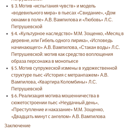
§ 3. Мотив «испытания чувств» и модель
«водевильного мира» в пьесах «Свидание», «Дом
окнами в поле» А.В. Вампилова и «Любовь» Л.С.
Петрушевской
§ 4. «Культурное наследство» М.М. Зощенко, «Месяц в
деревне, или Гибель одного лирика», «Исповедь
начинающего» А.В. Вампилова, «Стакан воды» Л.С.
Петрушевской: мотив как средство воплощения
образа персонажа в монопьесе
§ 5. Мотив супружеской измены в художественной
структуре пьес «История с метранпажем» А.В.
Вампилова, «Квартира Коломбины» Л.С.
Петрушевской
§ 6. Реализация мотива мошенничества в
сюжетостроении пьес «Неудачный день»,
«Преступление и наказание» М.М. Зощенко,
«Двадцать минут с ангелом» А.В. Вампилова
Заключение