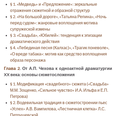
§ 1. «Медведь» и «Предложение»: зеркальные
отражения сюжетной и образной структур
§ 2. «На большой дороге», «Татьяна Репина», «Ночь
перед судом»: жанровые воплощения мотива
супружеской измены
§ 3. «Свадьба», «Юбилей»: тенденция к эпизации
драматического действия
§ 4. «Лебединая песня (Калхас)», «Трагик поневоле»,
«О вреде табака»: мотив как средство воплощения
образа персонажа
Глава 2
. От А.П. Чехова к одноактной драматургии
XX века: основы сюжетосложения
§ 1. Модификация «свадебного» сюжета («Свадьба»
М.М. Зощенко, «Сильное чувство» И.А. Ильфа и Е.П.
Петрова)
§ 2. Водевильная традиция в сюжетостроении пьес
«Успех» А.В. Вампилова, «Лестничная клетка» Л.С.
Петрушевской