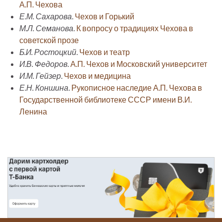
А.П. Чехова
Е.М. Сахарова
.
Чехов и Горький
М.Л. Семанова
.
К вопросу о традициях Чехова в
советской прозе
Б.И. Ростоцкий
.
Чехов и театр
И.В. Федоров
.
А.П. Чехов и Московский университет
И.М. Гейзер
.
Чехов и медицина
Е.Н. Коншина
.
Рукописное наследие А.П. Чехова в
Государственной библиотеке СССР имени В.И.
Ленина