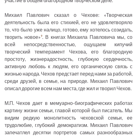
участие в общем благородном творческом деле.
Михаил Павлович сказал о Чехове: «Творческая
деятельность была его стихией, его не удовлетворяло
то, что было уже налицо, готово, ему хотелось созидать,
творить новое»
. В книгах Михаила Павловича мы, со
9
всей непосредственностью, ощущаем кипучий
творческий темперамент Чехова, его благородную
простоту, жизнерадостность, глубокую сердечность,
активную любовь к людям, его органическую связь с
жизнью народа. Чехов предстает перед нами за работой,
среди друзей, в семье, на природе. Михаил Павлович
описал дорогие всем нам места, где жил и творил Чехов.
М.П. Чехов дает в мемуарно-биографических работах
картину жизни семьи, главой которой был писатель. Мы
видим редкую монолитность чеховской семьи, ее
трудолюбие, глубокий демократизм. Михаил Павлович
запечатлел десятки портретов самых разнообразных