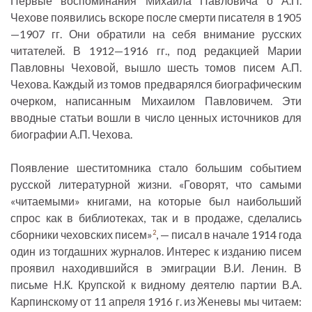
Первые воспоминания Михаила Павловича о А.П.
Чехове появились вскоре после смерти писателя в 1905
—1907 гг. Они обратили на себя внимание русских
читателей. В 1912—1916 гг., под редакцией Марии
Павловны Чеховой, вышло шесть томов писем А.П.
Чехова. Каждый из томов предварялся биографическим
очерком, написанным Михаилом Павловичем. Эти
вводные статьи вошли в число ценных источников для
биографии А.П. Чехова.
Появление шеститомника стало большим событием
русской литературной жизни. «Говорят, что самыми
«читаемыми» книгами, на которые был наибольший
спрос как в библиотеках, так и в продаже, сделались
сборники чеховских писем»
, — писал в начале 1914 года
2
один из тогдашних журналов. Интерес к изданию писем
проявил находившийся в эмиграции В.И. Ленин. В
письме Н.К. Крупской к видному деятелю партии В.А.
Карпинскому от 11 апреля 1916 г. из Женевы мы читаем: