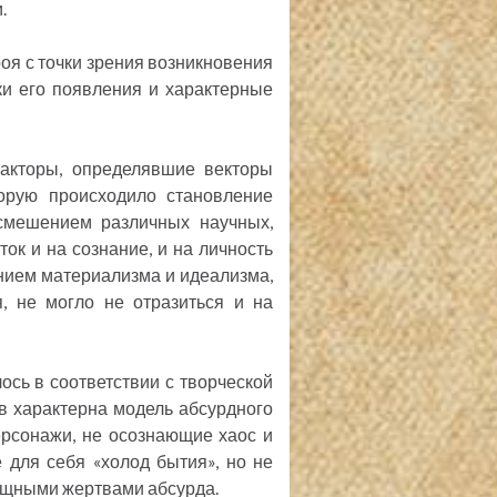
.
оя с точки зрения возникновения
ки его появления и характерные
акторы, определявшие векторы
торую происходило становление
 смешением различных научных,
ок и на сознание, и на личность
нием материализма и идеализма,
я, не могло не отразиться и на
сь в соответствии с творческой
в характерна модель абсурдного
ерсонажи, не осознающие хаос и
 для себя «холод бытия», но не
ощными жертвами абсурда.