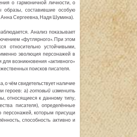
ения о гармоничной личности, о
ы образы, составившие особую
, Анна Сергеевна, Надя Шумина).
наблюдается. Анализ показывает
лючением «футлярного». При этом
ся относительно устойчивыми,
 именно эволюция персонажей в
 для возникновения «активного»
ожественных поисков писателя.
а, о чём свидетельствует наличие
и героев: а)
готовый изменить
зы, относящиеся к данному типу,
ества писателя), определённые
ю персонажей, которым присущи
лённость, способность активно и