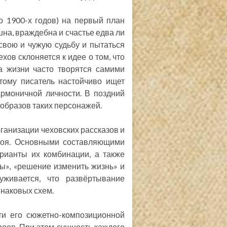
 1900-х годов) на первый план
шна, враждебна и счастье едва ли
свою и чужую судьбу и пытаться
ов склоняется к идее о том, что
ва жизни часто творятся самими
тому писатель настойчиво ищет
армоничной личности. В поздний
 образов таких персонажей.
рганизации чеховских рассказов и
ероя. Основными составляющими
арианты их комбинации, а также
ы», «решение изменить жизнь» и
уживается, что развёртывание
инаковых схем.
ти его сюжетно-композиционной
роев. При этом сущность каждого