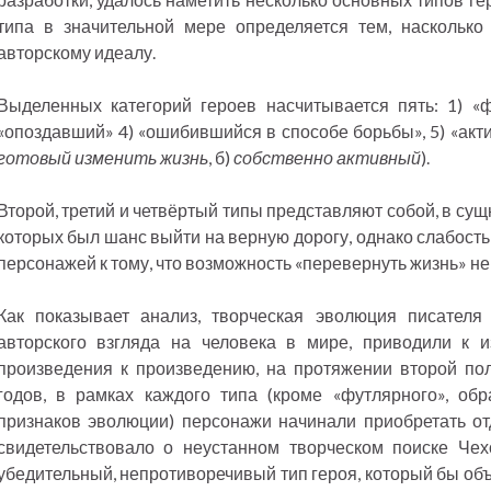
типа в значительной мере определяется тем, наскольк
авторскому идеалу.
Выделенных категорий героев насчитывается пять: 1) «ф
«опоздавший» 4) «ошибившийся в способе борьбы», 5) «акти
готовый изменить жизнь
, б)
собственно активный
).
Второй, третий и четвёртый типы представляют собой, в сущ
которых был шанс выйти на верную дорогу, однако слабост
персонажей к тому, что возможность «перевернуть жизнь» не
Как показывает анализ, творческая эволюция писателя
авторского взгляда на человека в мире, приводили к 
произведения к произведению, на протяжении второй по
годов, в рамках каждого типа (кроме «футлярного», об
признаков эволюции) персонажи начинали приобретать от
свидетельствовало о неустанном творческом поиске Чех
убедительный, непротиворечивый тип героя, который бы объ