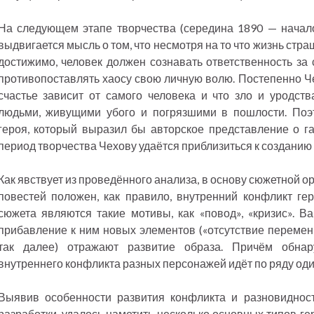
На следующем этапе творчества (середина 1890 — начало
выдвигается мысль о том, что несмотря на то что жизнь стра
достижимо, человек должен сознавать ответственность за 
противопоставлять хаосу свою личную волю. Постепенно Чех
счастье зависит от самого человека и что зло и уродст
людьми, живущими убого и погрязшими в пошлости. Поэ
героя, который выразил бы авторское представление о г
период творчества Чехову удаётся приблизиться к созданию
Как явствует из проведённого анализа, в основу сюжетной о
повестей положен, как правило, внутренний конфликт г
сюжета являются такие мотивы, как «повод», «кризис». В
прибавление к ним новых элементов («отсутствие перемен
так далее) отражают развитие образа. Причём обнар
внутреннего конфликта разных персонажей идёт по ряду од
Выявив особенности развития конфликта и разновиднос
разработки, удалось наметить несколько основных типов ге