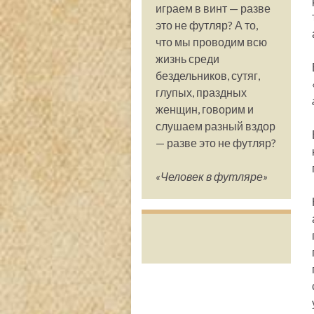
играем в винт — разве
это не футляр? А то,
что мы проводим всю
жизнь среди
бездельников, сутяг,
глупых, праздных
женщин, говорим и
слушаем разный вздор
— разве это не футляр?
«Человек в футляре»