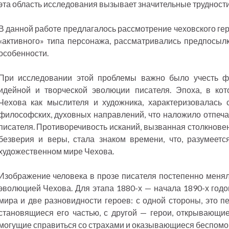
эта область исследования вызывает значительные трудности
В данной работе предлагалось рассмотрение чеховского гер
«активного» типа персонажа, рассматривались предпосыл
особенности.
При исследовании этой проблемы важно было учесть ф
идейной и творческой эволюции писателя. Эпоха, в ко
Чехова как мыслителя и художника, характеризовалась
философских, духовных направлений, что наложило отпечат
писателя. Противоречивость исканий, вызванная столкнове
безверия и веры, стала знаком времени, что, разумеетс
художественном мире Чехова.
Изображение человека в прозе писателя постепенно меняло
эволюцией Чехова. Для этапа 1880-х — начала 1890-х годо
мира и две разновидности героев: с одной стороны, это п
становящиеся его частью, с другой — герои, открывающие
могущие справиться со страхами и оказывающиеся беспом