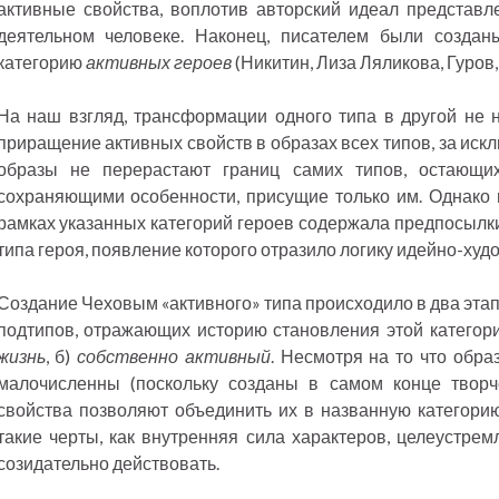
активные свойства, воплотив авторский идеал представл
деятельном человеке. Наконец, писателем были создан
категорию
активных героев
(Никитин, Лиза Ляликова, Гуров
На наш взгляд, трансформации одного типа в другой не 
приращение активных свойств в образах всех типов, за иск
образы не перерастают границ самих типов, остающих
сохраняющими особенности, присущие только им. Однако
рамках указанных категорий героев содержала предпосылки
типа героя, появление которого отразило логику идейно-худ
Создание Чеховым «активного» типа происходило в два этап
подтипов, отражающих историю становления этой категори
жизнь
, б)
собственно активный
. Несмотря на то что обра
малочисленны (поскольку созданы в самом конце творч
свойства позволяют объединить их в названную категори
такие черты, как внутренняя сила характеров, целеустрем
созидательно действовать.