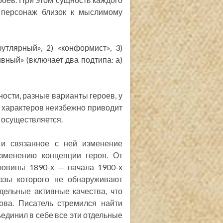
о персонаж близок к мыслимому
утлярный», 2) «конформист», 3)
вный» (включает два подтипа: а)
ности, разные варианты героев, у
ь характеров неизбежно приводит
 осуществляется.
 и связанное с ней изменение
изменению концепции героя. От
ловины 1890-х — начала 1900-х
разы которого не обнаруживают
дельные активные качества, что
ова. Писатель стремился найти
единил в себе все эти отдельные