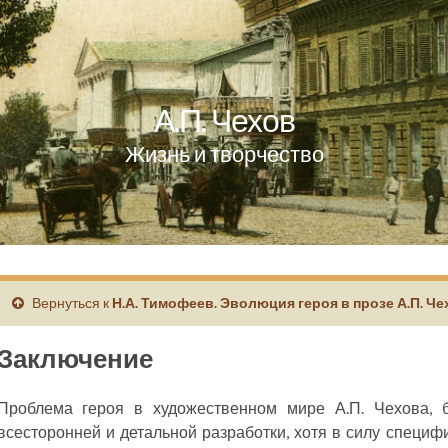
А.П. Чехов
Жизнь и творчество
Вернуться к
Н.А. Тимофеев. Эволюция героя в прозе А.П. Ч
Заключение
Проблема героя в художественном мире А.П. Чехова, б
всесторонней и детальной разработки, хотя в силу специф