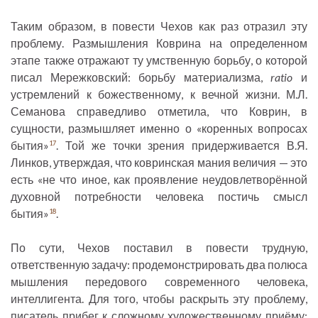
Таким образом, в повести Чехов как раз отразил эту
проблему. Размышления Коврина на определенном
этапе также отражают ту умственную борьбу, о которой
писал Мережковский: борьбу материализма,
ratio
и
устремлений к божественному, к вечной жизни. М.Л.
Семанова справедливо отметила, что Коврин, в
сущности, размышляет именно о «коренных вопросах
бытия»
. Той же точки зрения придерживается В.Я.
17
Линков, утверждая, что ковринская мания величия — это
есть «не что иное, как проявление неудовлетворённой
духовной потребности человека постичь смысл
бытия»
.
18
По сути, Чехов поставил в повести трудную,
ответственную задачу: продемонстрировать два полюса
мышления передового современного человека,
интеллигента. Для того, чтобы раскрыть эту проблему,
писатель прибег к сложному художественному приёму: