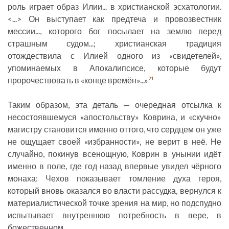
роль играет образ Илии... в христианской эсхатологии.
<...> Он выступает как предтеча и провозвестник
мессии..., которого бог посылает на землю перед
страшным судом...; христианская традиция
отождествила с Илией одного из «свидетелей»,
упоминаемых в Апокалипсисе, которые будут
пророчествовать в «конце времён»...»
21
Таким образом, эта деталь — очередная отсылка к
несостоявшемуся «апостольству» Коврина, и «скучно»
магистру становится именно оттого, что сердцем он уже
не ощущает своей «избранности», не верит в неё. Не
случайно, покинув всенощную, Коврин в унынии идёт
именно в поле, где год назад впервые увидел чёрного
монаха: Чехов показывает томление духа героя,
который вновь оказался во власти рассудка, вернулся к
материалистической точке зрения на мир, но подспудно
испытывает внутреннюю потребность в вере, в
божественном.