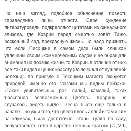
На наш взгляд, подобное объяснение повести
справедливо лишь отчасти. Свое суждение
литературоведы подкрепляют цитатами из финального
эпизода, где Коврин перед смертью зовёт Таню,
роскошный сад, прекрасную жизнь. Но надо признать,
что если Песоцкие в самом деле были слишком
увлечены своим «коммерческим» садом и не обращали
внимания на поэзию жизни, то Коврин, в отличие от них,
все-таки видел и ценил красоту (
до лечения
от душевной
болезни): по приезде к Песоцким магистр любуется
природой, именно его глазами мы видим пейзажи:
«Таких удивительных роз, лилий, камелий, таких
тюльпанов всевозможных цветов... Коврину не
случалось видеть нигде... Весна была ещё только в
начале..., но уж и того, что цвело вдоль аллей и там и сям
на клумбах, было достаточно, чтобы, гуляя по саду,
почувствовать себя в царстве нежных красок» (С., VIII,