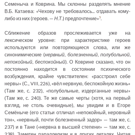
Семеныча и Коврина. Мы склонны разделять мнение
В.Б. Катаева: «Чехову не требовалось... отдавать кому-
либо из них (героев. —
Н.Т.
) предпочтение»
.
5
Сближение образов прослеживается уже на
лексическом уровне: при характеристике героев
используются или повторяющиеся слова, или же
синонимические (
нервный
,
болезненный
,
полубольной
,
непокойный
,
беспокойный
). О Коврине сказано, что он
постоянно находится в состоянии психического
возбуждения, крайне чувствителен: «расстроил себе
нервы» (С., VIII, 226), «вёл нервную, беспокойную жизнь»
(Там же, с. 232), «полубольные, издерганные нервы»
(Там же, с. 240). Те же самые черты (хотя, на первый
взгляд, не столь очевидные), мы увидим и в Егоре
Семёныче (его статьи отличал «непокойный, неровный
тон», «нервный, почти болезненный задор» — там же, с.
237) и в Тане («нервна в высшей степени» — там же, с.
238). Заметен параллелизм и в других деталях. Читая