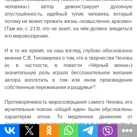
человека») автор демонстрирует духовную
опустошённость, идейный тупик человека, который
потому не может прожить жизнь «осмысленно, красиво»
(Там же, с. 213), что не знает, на чём должно зиждиться
его мировоззрение.
И в то же время, на наш взгляд, глубоко обоснованно
мнение С.В. Тихомирова о том, что в творчестве Чехова
(и, в частности, в повести «Чёрный монах»)
значительную роль играло бессознательное желание
автора воплотить в том или ином произведении
собственные переживания и раздумья
.
23
Противоречивость миросозерцания самого Чехова, его
мучительные поиски «общей идеи» были обусловлены
характером эпохи. То медленное движение от
скептицизма и агностицизма к вере в высшие идеалы, в
высшую правду и красоту, которое определяло вектор