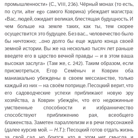
промышленности» (С., VIII, 236). Чёрный монах (то есть,
по сути, alter ego самого Коврина) убеждает магистра:
«Вас, людей, ожидает великая, блестящая будущность. И
чем больше на земле таких, как ты, тем скорее
осуществится это будущее. Без вас... человечество было
бы ничтожно; ...оно долго бы еще ждало конца своей
земной истории. Вы же на несколько тысяч лет раньше
введете его в царство вечной правды — и в этом ваша
высокая заслуга» (Там же, с. 242). Таким образом, если
присмотреться, Егор Семёныч и Коврин оба
маниакально убеждены в своем мессианстве, только
каждый из них — на своём поприще. Песоцкий верит, что
его садоводческие успехи приближают новую эру
хозяйства, а Коврин убеждён, что его недюжинные
умственные способности и избранничество
способствуют приближению рая, всеобщего
блаженства. Заметен параллелизм и в речи персонажей
(далее курсив мой. —
Н.Т.
): Песоцкий готов отдать жизнь
за свой сад, но боится, что в этом нет смысла, и