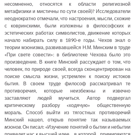
несомненно, относятся к области религиозной
метафизики и мистичны по сути своей)? Исследователи
неоднократно отмечали, что настроения, мысли, схожие
с ковринскими, были изложены в философских и
эстетических работах символистов, движение которых
начало набирать силу в 1890-е годы. Чехов знал о
теории мэонизма, развивавшейся Н.М. Минским в труде
«При свете совести»: в библиотеке Чехова было это
произведение. В книге Минский рассуждает о том, что
человек, по природе своей, всегда сконцентрирован на
поиске смысла жизни, устремлен к поиску истоков
бытия. В своем труде философ рассматривал те
противоречия, которые неизбежны и извечно
заставляют людей мучиться. Автор подвергал
критическому разбору «ходячую» общественную
мораль. Способ выйти из тягостных противоречий
Минский нашел, открыв понятие так называемых
мэонов
. Он писал: «Изучение понятий о бытии и небытии
приведет нас к высшей идее..., в которой... примиряются