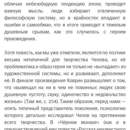
обличая небезобидную тенденцию эпохи, проводит
важную мысль: люди избирают отвлеченную
философскую систему, но в крайностях впадают в
ошибки и самообман, что в итоге приводит к тяжелым
душевным срывам, как это случилось с героем
произведения.
Хотя повесть, как мы уже отметили, является по поэтике
весьма нетипичной для творчества Чехова, но её
проблематика и образ героя не только не «выпадают» из
художественной системы, но и развивают, дополняют
её. В финале произведения Коврин размышляет о том,
что «вымещал на ни в чем не повинных людях свою
душевную пустоту, скуку, одиночество и недовольство
жизнью» (Там же, с. 254). Таким образом, перед нами —
опять типичный представитель поколения, психологию
которого детально исследовал Чехов на протяжении
всего творчества. В «Чёрном монахе» (как и в
предшествовавшей ему повести «Рассказ неизвестного