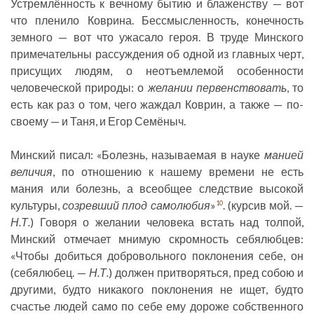
Устремлённость к вечному бытию и блаженству — вот
что пленило Коврина. Бессмысленность, конечность
земного — вот что ужасало героя. В труде Минского
примечательны рассуждения об одной из главных черт,
присущих людям, о неотъемлемой особенности
человеческой природы: о
желании первенствовать
, то
есть как раз о том, чего жаждал Коврин, а также — по-
своему — и Таня, и Егор Семёныч.
Минский писал: «Болезнь, называемая в науке
манией
величия
, по отношению к нашему времени не есть
мания или болезнь, а всеобщее следствие высокой
культуры,
созревший плод самолюбия
»
. (курсив мой. —
10
Н.Т.
) Говоря о желании человека встать над толпой,
Минский отмечает мнимую скромность себялюбцев:
«Чтобы добиться добровольного поклонения себе, он
(себялюбец. —
Н.Т.
) должен притворяться, пред собою и
другими, будто никакого поклонения не ищет, будто
счастье людей само по себе ему дороже собственного