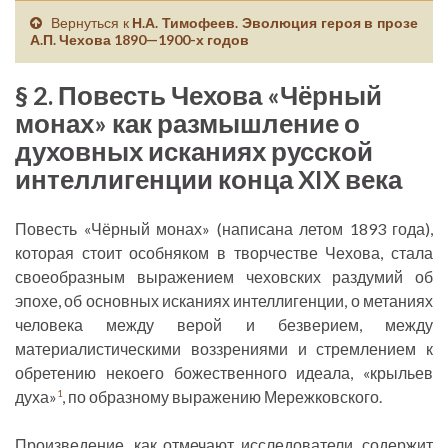
Вернуться к
Н.А. Тимофеев. Эволюция героя в прозе
А.П. Чехова 1890—1900-х годов
§ 2. Повесть Чехова «Чёрный
монах» как размышление о
духовных исканиях русской
интеллигенции конца XIX века
Повесть «Чёрный монах» (написана летом 1893 года),
которая стоит особняком в творчестве Чехова, стала
своеобразным выражением чеховских раздумий об
эпохе, об основных исканиях интеллигенции, о метаниях
человека между верой и безверием, между
материалистическими воззрениями и стремлением к
обретению некоего божественного идеала, «крыльев
духа»
, по образному выражению Мережковского.
1
Произведение, как отмечают исследователи, содержит