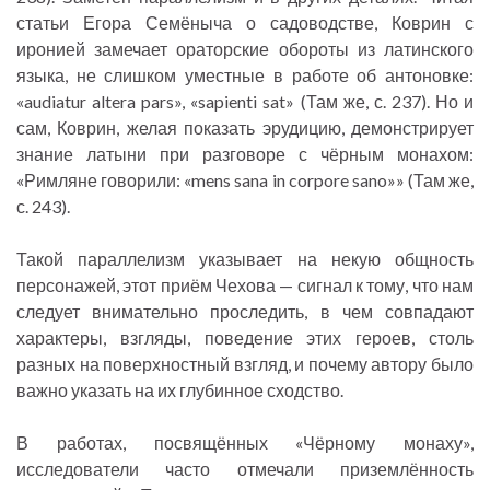
статьи Егора Семёныча о садоводстве, Коврин с
иронией замечает ораторские обороты из латинского
языка, не слишком уместные в работе об антоновке:
«audiatur altera pars», «sapienti sat» (Там же, с. 237). Но и
сам, Коврин, желая показать эрудицию, демонстрирует
знание латыни при разговоре с чёрным монахом:
«Римляне говорили: «mens sana in corpore sano»» (Там же,
с. 243).
Такой параллелизм указывает на некую общность
персонажей, этот приём Чехова — сигнал к тому, что нам
следует внимательно проследить, в чем совпадают
характеры, взгляды, поведение этих героев, столь
разных на поверхностный взгляд, и почему автору было
важно указать на их глубинное сходство.
В работах, посвящённых «Чёрному монаху»,
исследователи часто отмечали приземлённость