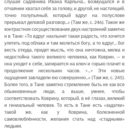
слушая садовника Ивана Карлыча... возмущался и в
отчаянии хватал себя за голову, и другой, не настоящий,
точно полупьяный, который вдруг на полуслове
прерывал деловой разговор...» (Там же, с. 246). Такое же
контрастное сосуществование двух настроений заметно
и в Тане: «То вдруг нахлынет такая радость, что хочется
улететь под облака и там молиться богу, а то вдруг... бог
весть откуда, придет мысль, что она ничтожна, мелка и
недостойна такого великого человека, как Коврин, — и
она уходит к себе, запирается на ключ и горько плачет в
продолжение нескольких часов. <...> Эти новые
ощущения завладели ею совершенно...» (Там же, с. 245).
Более того, в Тане заметно стремление быть не как все
обыкновенные люди, а выше, умнее, чтобы
соответствовать Коврину, который, в её глазах, великий
и гениальный человек. То есть в Тане есть «задатки»
такой же, как у Коврина, болезненной
самовлюблённости, желания стать над «стадными»
людьми.