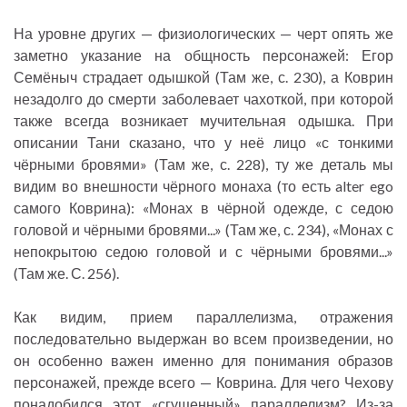
На уровне других — физиологических — черт опять же
заметно указание на общность персонажей: Егор
Семёныч страдает одышкой (Там же, с. 230), а Коврин
незадолго до смерти заболевает чахоткой, при которой
также всегда возникает мучительная одышка. При
описании Тани сказано, что у неё лицо «с тонкими
чёрными бровями» (Там же, с. 228), ту же деталь мы
видим во внешности чёрного монаха (то есть alter ego
самого Коврина): «Монах в чёрной одежде, с седою
головой и чёрными бровями...» (Там же, с. 234), «Монах с
непокрытою седою головой и с чёрными бровями...»
(Там же. С. 256).
Как видим, прием параллелизма, отражения
последовательно выдержан во всем произведении, но
он особенно важен именно для понимания образов
персонажей, прежде всего — Коврина. Для чего Чехову
понадобился этот «сгущенный» параллелизм? Из-за