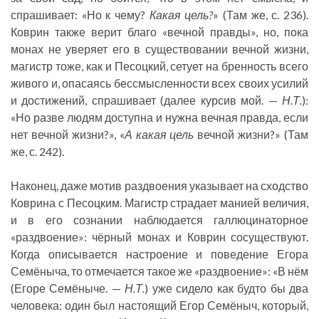
спрашивает: «Но к чему?
Какая цель?
» (Там же, с. 236).
Коврин также верит благо «вечной правды», но, пока
монах не уверяет его в существовании вечной жизни,
магистр тоже, как и Песоцкий, сетует на бренность всего
живого и, опасаясь бессмысленности всех своих усилий
и достижений, спрашивает (далее курсив мой. —
Н.Т.
):
«Но разве людям доступна и нужна вечная правда, если
нет вечной жизни?», «
А какая цель
вечной жизни?» (Там
же, с. 242).
Наконец, даже мотив раздвоения указывает на сходство
Коврина с Песоцким. Магистр страдает манией величия,
и в его сознании наблюдается галлюцинаторное
«раздвоение»: чёрный монах и Коврин сосуществуют.
Когда описывается настроение и поведение Егора
Семёныча, то отмечается такое же «раздвоение»: «В нём
(Егоре Семёныче. —
Н.Т.
) уже сидело как будто бы два
человека: один был настоящий Егор Семёныч, который,