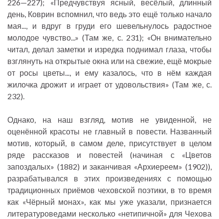
226—227); «Предчувствуя ясный, весёлый, длинный
день, Коврин вспомнил, что ведь это ещё только начало
мая..., и вдруг в груди его шевельнулось радостное
молодое чувство...» (Там же, с. 231); «Он внимательно
читал, делал заметки и изредка поднимал глаза, чтобы
взглянуть на открытые окна или на свежие, ещё мокрые
от росы цветы..., и ему казалось, что в нём каждая
жилочка дрожит и играет от удовольствия» (Там же, с.
232).
Однако, на наш взгляд, мотив не увиденной, не
оценённой красоты не главный в повести. Названный
мотив, который, в самом деле, присутствует в целом
ряде рассказов и повестей (начиная с «Цветов
запоздалых» (1882) и заканчивая «Архиереем» (1902)),
разрабатывался в этих произведениях с помощью
традиционных приёмов чеховской поэтики, в то время
как «Чёрный монах», как мы уже указали, признается
литературоведами несколько «нетипичной» для Чехова