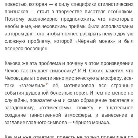
повестью, которая — в силу специфики стилистических
признаков — стоит в творчестве писателя особняком.
Поэтому закономерно предположить, что некоторые
необычные, «не чеховские» приёмы были использованы
автором для того, чтобы полнее раскрыть некую другую
сложную проблему, которой «Чёрный монах» и был
всецело посвящён.
Какова же эта проблема и почему в этом произведении
Чехов так сгущает символику? И.Н. Сухих заметил, что
Чехов, дав в повести явно мистическую атмосферу, все-
таки «заземлил»
её, мотивировав все странные
15
события душевной болезнью героя. И тем не менее не
случайны, показательны и само обращение писателя к
загадочному, «готическому» сюжету, и тщательное
создание таинственной атмосферы, и вынесение в
заглавие главного символа — чёрного монаха.
Как мы уже отметили, повесть не только полемична по