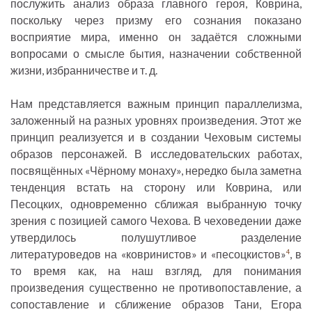
послужить анализ образа главного героя, Коврина,
поскольку через призму его сознания показано
восприятие мира, именно он задаётся сложными
вопросами о смысле бытия, назначении собственной
жизни, избранничестве и т. д.
Нам представляется важным принцип параллелизма,
заложенный на разных уровнях произведения. Этот же
принцип реализуется и в создании Чеховым системы
образов персонажей. В исследовательских работах,
посвящённых «Чёрному монаху», нередко была заметна
тенденция встать на сторону или Коврина, или
Песоцких, одновременно сближая выбранную точку
зрения с позицией самого Чехова. В чеховедении даже
утвердилось полушутливое разделение
литературоведов на «ковринистов» и «песоцкистов»
, в
4
то время как, на наш взгляд, для понимания
произведения существенно не противопоставление, а
сопоставление и сближение образов Тани, Егора