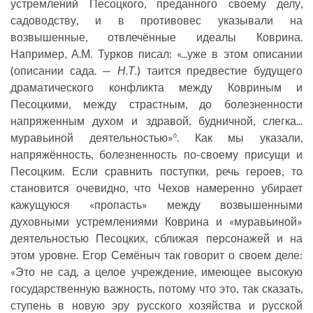
устремлений Песоцкого, преданного своему делу,
садоводству, и в противовес указывали на
возвышенные, отвлечённые идеалы Коврина.
Например, А.М. Турков писал: «...уже в этом описании
(описании сада. —
Н.Т.
) таится предвестие будущего
драматического конфликта между Ковриным и
Песоцкими, между страстным, до болезненности
напряженным духом и здравой, будничной, слегка...
муравьиной деятельностью»
. Как мы указали,
6
напряжённость, болезненность по-своему присущи и
Песоцким. Если сравнить поступки, речь героев, то
становится очевидно, что Чехов намеренно убирает
кажущуюся «пропасть» между возвышенными
духовными устремлениями Коврина и «муравьиной»
деятельностью Песоцких, сближая персонажей и на
этом уровне. Егор Семёныч так говорит о своем деле:
«Это не сад, а целое учреждение, имеющее высокую
государственную важность, потому что это, так сказать,
ступень в новую эру русского хозяйства и русской