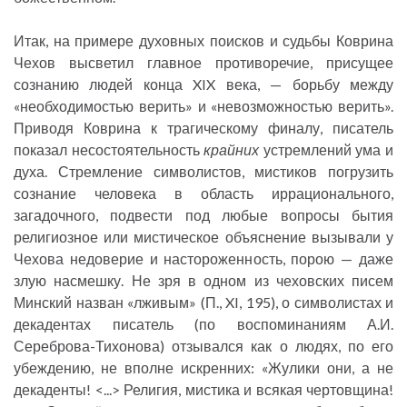
Итак, на примере духовных поисков и судьбы Коврина
Чехов высветил главное противоречие, присущее
сознанию людей конца XIX века, — борьбу между
«необходимостью верить» и «невозможностью верить».
Приводя Коврина к трагическому финалу, писатель
показал несостоятельность
крайних
устремлений ума и
духа. Стремление символистов, мистиков погрузить
сознание человека в область иррационального,
загадочного, подвести под любые вопросы бытия
религиозное или мистическое объяснение вызывали у
Чехова недоверие и настороженность, порою — даже
злую насмешку. Не зря в одном из чеховских писем
Минский назван «лживым» (П., XI, 195), о символистах и
декадентах писатель (по воспоминаниям А.И.
Сереброва-Тихонова) отзывался как о людях, по его
убеждению, не вполне искренних: «Жулики они, а не
декаденты! <...> Религия, мистика и всякая чертовщина!