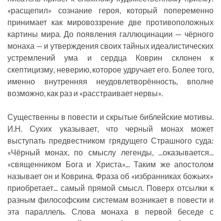
«расщепил» сознание героя, который попеременно
принимает как мировоззрение две противоположных
картины мира. До появления галлюцинации — чёрного
монаха — и утверждения своих тайных идеалистических
устремлений ума и сердца Коврин склонен к
скептицизму, неверию, которое удручает его. Более того,
именно внутренняя неудовлетворённость, вполне
возможно, как раз и «расстраивает нервы».
Существенны в повести и скрытые библейские мотивы.
И.Н. Сухих указывает, что черный монах может
выступать предвестником грядущего Страшного суда:
«Чёрный монах, по смыслу легенды, ...оказывается...
«священником Бога и Христа»... Таким же апостолом
называет он и Коврина. Фраза об «избранниках божьих»
приобретает... самый прямой смысл. Поверх отсылки к
разным философским системам возникает в повести и
эта параллель. Слова монаха в первой беседе с