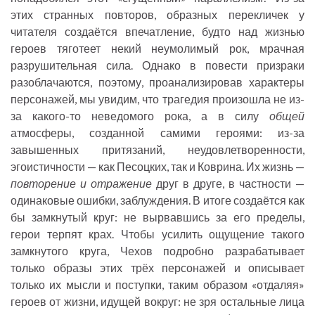
этих странных повторов, образных перекличек у
читателя создаётся впечатление, будто над жизнью
героев тяготеет некий неумолимый рок, мрачная
разрушительная сила. Однако в повести призраки
разоблачаются, поэтому, проанализировав характеры
персонажей, мы увидим, что трагедия произошла не из-
за какого-то неведомого рока, а в силу
общей
атмосферы, созданной самими героями: из-за
завышенных притязаний, неудовлетворенности,
эгоистичности — как Песоцких, так и Коврина. Их жизнь —
повторение и отражение
друг в друге, в частности —
одинаковые ошибки, заблуждения. В итоге создаётся как
бы замкнутый круг: не вырвавшись за его пределы,
герои терпят крах. Чтобы усилить ощущение такого
замкнутого круга, Чехов подробно разрабатывает
только образы этих трёх персонажей и описывает
только их мысли и поступки, таким образом «отдаляя»
героев от жизни, идущей вокруг: не зря остальные лица