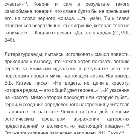
счастья»
. Коврин и сам в результате такого
11
самообмана поверил, что слава будто бы не прельщает
его: на слова чёрного монаха: «...ты умён. Ты к славе
относишься безразлично, как к игрушке, которая тебя не
занимает», — Коврин отвечает: «Да, это правда» (С., VIII,
248).
Литературоведы, пытаясь истолковать смысл повести,
приходили к выводу, что Чехов хотел показать погоню
героев за мнимыми идеалами, в результате чего эти
персонажи прошли мимо настоящей жизни. Например,
В.Б. Катаев писал: «Не видеть, не ценить красоту,
которая рядом, — это общий удел героев...»
, «И указания
12
на красоту, мимо которой проходят или которую губят...
герои, и создание определённого настроения у читателя
становятся в рассказе Чехова весьма действенным
эстетическим средством выражения авторских
представлений о должном, «о настоящей правде»»
.
13
Эту же точку зрения разделяет, например, И.Н. Сухих
.
14