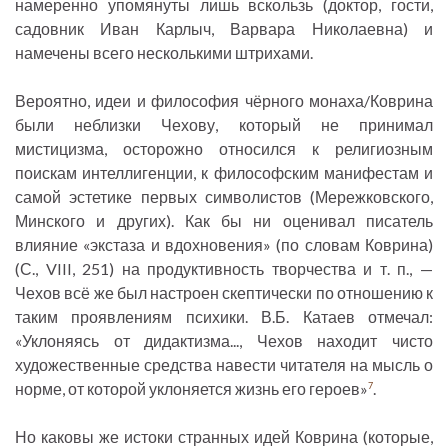
намеренно упомянуты лишь вскользь (доктор, гости,
садовник Иван Карлыч, Варвара Николаевна) и
намечены всего несколькими штрихами.
Вероятно, идеи и философия чёрного монаха/Коврина
были неблизки Чехову, который не принимал
мистицизма, осторожно относился к религиозным
поискам интеллигенции, к философским манифестам и
самой эстетике первых символистов (Мережковского,
Минского и других). Как бы ни оценивал писатель
влияние «экстаза и вдохновения» (по словам Коврина)
(С., VIII, 251) на продуктивность творчества и т. п., —
Чехов всё же был настроен скептически по отношению к
таким проявлениям психики. В.Б. Катаев отмечал:
«Уклоняясь от дидактизма..., Чехов находит чисто
художественные средства навести читателя на мысль о
норме, от которой уклоняется жизнь его героев»
.
7
Но каковы же истоки странных идей Коврина (которые,