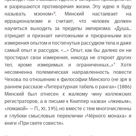
и разрешаются противоречия жизни. Эту идею я буду
называть мэоном»
. Минский настаивает на
8
иррационализме и считает, что человек должен
научиться выходить за пределы эмпиризма: «Душа...
отрицает и признает ничтожными и призрачными все
измерения опытом и постигнутые рассудком тела и даже
самый опыт и рассудок. <...> Опыт, как бы далеко он ни
простирал свои измерения, никогда не откроет других
тел, кроме измеримых и ограниченных...»
Хотя
9
несомненна полемическая направленность повести
Чехова по отношению к философии Минского (не зря в
раннем рассказе «Литературная табель о рангах» (1886)
Минский был отнесен к жалкому чину коллежских
регистраторов, а в письме к Книппер назван «лживым»,
«ломакой» — П., XI, 195), но вместе с тем многочисленны
и глубоки смысловые переклички «Чёрного монаха» и
книги «При свете совести».