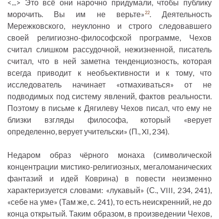
<...> Это всё они нарочно придумали, чтобы публику
морочить. Вы им не верьте»
. Деятельность
22
Мережковского, неуклонно и строго следовавшего
своей религиозно-философской программе, Чехов
считал слишком рассудочной, нежизненной, писатель
считал, что в ней заметна тенденциозность, которая
всегда приводит к необъективности и к тому, что
исследователь начинает «отмахиваться» от не
подводимых под систему явлений, фактов реальности.
Поэтому в письме к Дягилеву Чехов писал, что ему не
близки взгляды философа, который «верует
определенно, верует учительски» (П., XI, 234).
Недаром образ чёрного монаха (символической
концентрации мистико-религиозных, мегаломанических
фантазий и идей Коврина) в повести неизменно
характеризуется словами: «лукавый» (С., VIII, 234, 241),
«себе на уме» (Там же, с. 241), то есть неискренний, не до
конца открытый. Таким образом, в произведении Чехов,