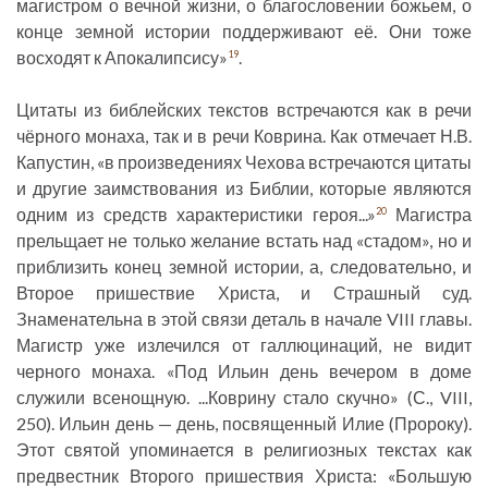
магистром о вечной жизни, о благословении божьем, о
конце земной истории поддерживают её. Они тоже
восходят к Апокалипсису»
.
19
Цитаты из библейских текстов встречаются как в речи
чёрного монаха, так и в речи Коврина. Как отмечает Н.В.
Капустин, «в произведениях Чехова встречаются цитаты
и другие заимствования из Библии, которые являются
одним из средств характеристики героя...»
Магистра
20
прельщает не только желание встать над «стадом», но и
приблизить конец земной истории, а, следовательно, и
Второе пришествие Христа, и Страшный суд.
Знаменательна в этой связи деталь в начале VIII главы.
Магистр уже излечился от галлюцинаций, не видит
черного монаха. «Под Ильин день вечером в доме
служили всенощную. ...Коврину стало скучно» (С., VIII,
250). Ильин день — день, посвященный Илие (Пророку).
Этот святой упоминается в религиозных текстах как
предвестник Второго пришествия Христа: «Большую