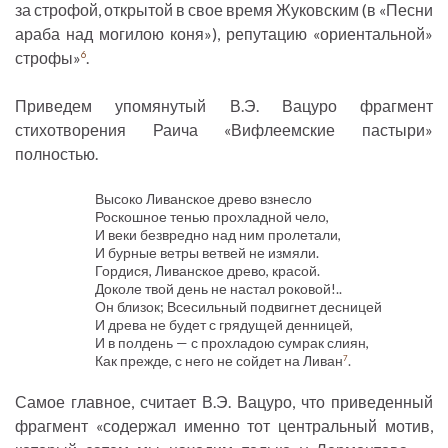
за строфой, открытой в свое время Жуковским (в «Песни
араба над могилою коня»), репутацию «ориентальной»
строфы»
.
6
Приведем упомянутый В.Э. Вацуро фрагмент
стихотворения Раича «Вифлеемские пастыри»
полностью.
Высоко Ливанское древо взнесло
Роскошное тенью прохладной чело,
И веки безвредно над ним пролетали,
И бурные ветры ветвей не измяли.
Гордися, Ливанское древо, красой.
Доколе твой день не настал роковой!..
Он близок; Всесильный подвигнет десницей
И древа не будет с грядущей денницей,
И в полдень — с прохладою сумрак слиян,
Как прежде, с него не сойдет на Ливан
.
7
Самое главное, считает В.Э. Вацуро, что приведенный
фрагмент «содержал именно тот центральный мотив,