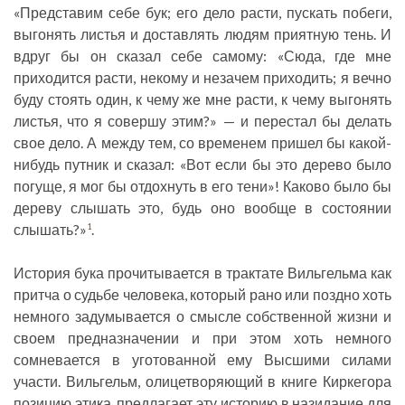
«Представим себе бук; его дело расти, пускать побеги,
выгонять листья и доставлять людям приятную тень. И
вдруг бы он сказал себе самому: «Сюда, где мне
приходится расти, некому и незачем приходить; я вечно
буду стоять один, к чему же мне расти, к чему выгонять
листья, что я совершу этим?» — и перестал бы делать
свое дело. А между тем, со временем пришел бы какой-
нибудь путник и сказал: «Вот если бы это дерево было
погуще, я мог бы отдохнуть в его тени»! Каково было бы
дереву слышать это, будь оно вообще в состоянии
слышать?»
.
1
История бука прочитывается в трактате Вильгельма как
притча о судьбе человека, который рано или поздно хоть
немного задумывается о смысле собственной жизни и
своем предназначении и при этом хоть немного
сомневается в уготованной ему Высшими силами
участи. Вильгельм, олицетворяющий в книге Киркегора
позицию этика, предлагает эту историю в назидание для