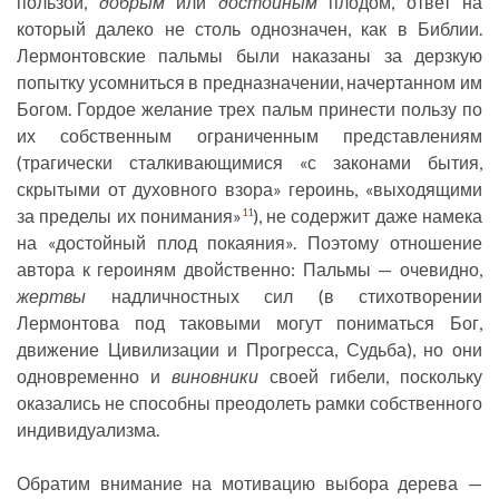
пользой,
добрым
или
достойным
плодом, ответ на
который далеко не столь однозначен, как в Библии.
Лермонтовские пальмы были наказаны за дерзкую
попытку усомниться в предназначении, начертанном им
Богом. Гордое желание трех пальм принести пользу по
их собственным ограниченным представлениям
(трагически сталкивающимися «с законами бытия,
скрытыми от духовного взора» героинь, «выходящими
за пределы их понимания»
), не содержит даже намека
11
на «достойный плод покаяния». Поэтому отношение
автора к героиням двойственно: Пальмы — очевидно,
жертвы
надличностных сил (в стихотворении
Лермонтова под таковыми могут пониматься Бог,
движение Цивилизации и Прогресса, Судьба), но они
одновременно и
виновники
своей гибели, поскольку
оказались не способны преодолеть рамки собственного
индивидуализма.
Обратим внимание на мотивацию выбора дерева —