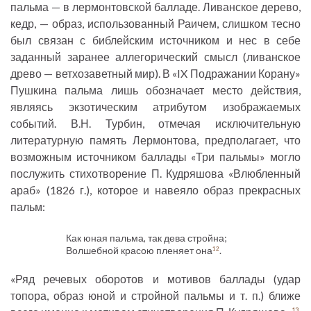
пальма — в лермонтовской балладе. Ливанское дерево,
кедр, — образ, использованный Раичем, слишком тесно
был связан с библейским источником и нес в себе
заданный заранее аллегорический смысл (ливанское
древо — ветхозаветный мир). В «IX Подражании Корану»
Пушкина пальма лишь обозначает место действия,
являясь экзотическим атрибутом изображаемых
событий. В.Н. Турбин, отмечая исключительную
литературную память Лермонтова, предполагает, что
возможным источником баллады «Три пальмы» могло
послужить стихотворение П. Кудряшова «Влюбленный
араб» (1826 г.), которое и навеяло образ прекрасных
пальм:
Как юная пальма, так дева стройна;
Волшебной красою пленяет она
.
12
«Ряд речевых оборотов и мотивов баллады (удар
топора, образ юной и стройной пальмы и т. п.) ближе
13