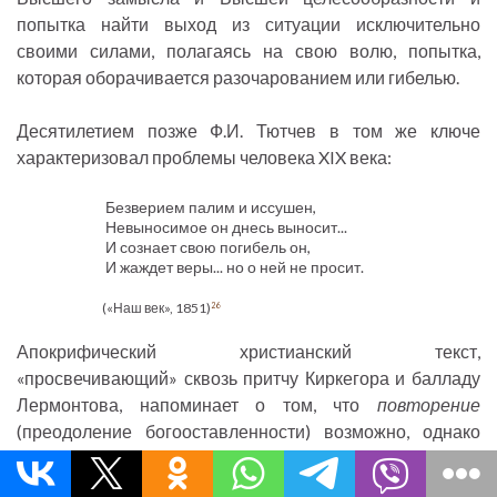
попытка найти выход из ситуации исключительно
своими силами, полагаясь на свою волю, попытка,
которая оборачивается разочарованием или гибелью.
Десятилетием позже Ф.И. Тютчев в том же ключе
характеризовал проблемы человека XIX века:
Безверием палим и иссушен,
Невыносимое он днесь выносит...
И сознает свою погибель он,
И жаждет веры... но о ней не просит.
(«Наш век», 1851)
26
Апокрифический христианский текст,
«просвечивающий» сквозь притчу Киркегора и балладу
Лермонтова, напоминает о том, что
повторение
(преодоление богооставленности) возможно, однако
современный человек (лермонтовский индивидуалист
или киркегоровский эстетик), упорствующий в своем Я,