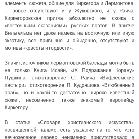
элементы сюжета, общие для Киркегора и Лермонтова,
— вовсе отсутствуют и у Жуковского, и у Раича.
Киркегоровская притча абсолютно не схожа с
«восточными сказаниями» русских поэтов. В притче
Вильгельма нет даже намека на восточную или иную
экзотику, все привычно и обыденно, отсутствуют и
мотивы «красоты и гордости».
Значит, источником лермонтовской баллады могла быть
не только Книга Исайи, «IX Подражание Корану»
Пушкина, стихотворение С. Раича «Вифлеемские
пастыри», стихотворение П. Кудряшова «Влюбленный
араб», но и какой-то достаточно широко известный
сюжет, несомненно, также знакомый европейцу
Киркегору.
В статье «Словаря христианского искусства»,
посвященной пальме, есть указание на то, что «это
вечнозеленое дерево неизменно присутствовало в