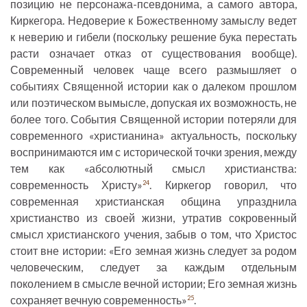
позицию не персонажа-псевдонима, а самого автора,
Киркегора. Недоверие к Божественному замыслу ведет
к неверию и гибели (поскольку решение бука перестать
расти означает отказ от существования вообще).
Современный человек чаще всего размышляет о
событиях Священной истории как о далеком прошлом
или поэтическом вымысле, допуская их возможность, не
более того. События Священной истории потеряли для
современного «христианина» актуальность, поскольку
воспринимаются им с исторической точки зрения, между
тем как «абсолютный смысл христианства:
современность Христу»
. Киркегор говорил, что
24
современная христианская община упразднила
христианство из своей жизни, утратив сокровенный
смысл христианского учения, забыв о том, что Христос
стоит вне истории: «Его земная жизнь следует за родом
человеческим, следует за каждым отдельным
поколением в смысле вечной истории; Его земная жизнь
сохраняет вечную современность»
.
25