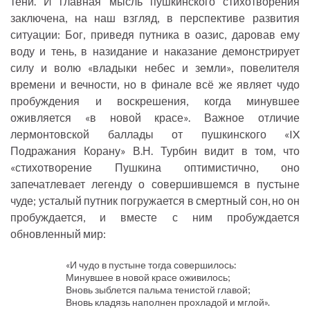
тени. И главная мысль пушкинского стихотворения
заключена, на наш взгляд, в перспективе развития
ситуации: Бог, приведя путника в оазис, даровав ему
воду и тень, в назидание и наказание демонстрирует
силу и волю «владыки небес и земли», повелителя
времени и вечности, но в финале всё же являет чудо
пробуждения и воскрешения, когда минувшее
оживляется «в новой красе». Важное отличие
лермонтовской баллады от пушкинского «IX
Подражания Корану» В.Н. Турбин видит в том, что
«стихотворение Пушкина оптимистично, оно
запечатлевает легенду о совершившемся в пустыне
чуде; усталый путник погружается в смертный сон, но он
пробуждается, и вместе с ним пробуждается
обновленный мир:
«И чудо в пустыне тогда совершилось:
Минувшее в новой красе оживилось;
Вновь зыблется пальма тенистой главой;
Вновь кладязь наполнен прохладой и мглой».