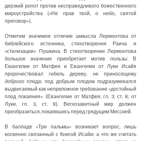
дерзкий ропот против несправедливого божественного
мироустройства («Не прав твой, о небо, святой
приговор»).
Отметим значимое отличие замысла Лермонтова от
библейского источника, стихотворения Раича и
«стилизации» Пушкина. В стихотворении Лермонтова
большое значение приобретает мотив
пользы
. В
Евангелии от Матфея и Евангелии от Луки Исайя
пророчествовал гибель дереву, не приносящему
доброго
плода: под добрым плодом подразумевался
выдвигаемый как непреложное требование «достойный
плод покаяния». (Евангелие от Матфея, гл. 3, ст. 8; от
Луки, гл. 3, ст. 8). Ветхозаветный мир должен
преобразиться, покаявшись перед грядущим Мессией.
В балладе «Три пальмы» возникает вопрос, лишь
косвенно связанный с Книгой Исайи: а что же считать