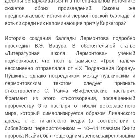
должны обнаруживаться и в потенциальном источнике
сюжетов обоих произведений. Каковы же
предполагаемые источники лермонтовской баллады и
есть ли среди них напоминающие притчу Киркегора?
Историю создания баллады Лермонтова подробно
проследил В.Э. Вацуро. В обстоятельной статье
«Литературная школа Лермонтова» ученый
подчеркивает, что поэт в замысле «Трех пальм»
несомненно отправлялся от «IX Подражания Корану»
Пушкина, однако посредником между пушкинским и
лермонтовским текстом следует признать
стихотворение С. Раича «Вифлеемские пастыри».
Фрагмент из этого стихотворения, посвященный
пророчеству 3-го пастыря о гибели ветхозаветного
мира, который символизируется образом Ливанского
древа, т. е. гигантского кедра (в соответствии с
библейским первоисточником — 10—11 главами Книги
пророка Исайи), был «еще одним звеном, закреплявшим