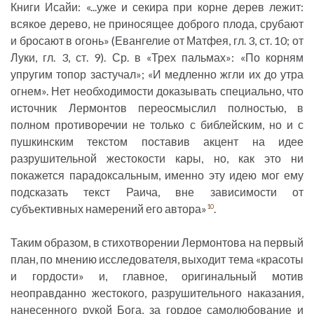
Книги Исайи: «...уже и секира при корне дерев лежит:
всякое дерево, не приносящее доброго плода, срубают
и бросают в огонь» (Евангелие от Матфея, гл. 3, ст. 10; от
Луки, гл. 3, ст. 9). Ср. в «Трех пальмах»: «По корням
упругим топор застучал»; «И медленно жгли их до утра
огнем». Нет необходимости доказывать специально, что
источник Лермонтов переосмыслил полностью, в
полном противоречии не только с библейским, но и с
пушкинским текстом поставив акцент на идее
разрушительной жестокости кары, но, как это ни
покажется парадоксальным, именно эту идею мог ему
подсказать текст Раича, вне зависимости от
субъективных намерений его автора»
.
10
Таким образом, в стихотворении Лермонтова на первый
план, по мнению исследователя, выходит тема «красоты
и гордости» и, главное, оригинальный мотив
неоправданно жестокого, разрушительного наказания,
нанесенного рукой Бога, за гордое самолюбование и