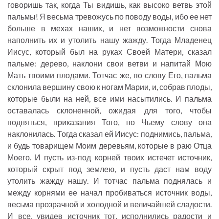
говоришь так, когда Ты видишь, как высоко ветвь этой
пальмы! Я весьма тревожусь по поводу воды, ибо ее нет
больше в мехах наших, и нет возможности снова
наполнить их и утолить нашу жажду. Тогда Младенец
Иисус, который был на руках Своей Матери, сказал
пальме: дерево, наклони свои ветви и напитай Мою
Мать твоими плодами. Тотчас же, по слову Его, пальма
склонила вершину свою к ногам Марии, и, собрав плоды,
которые были на ней, все ими насытились. И пальма
оставалась склоненной, ожидая для того, чтобы
подняться, приказания Того, по Чьему слову она
наклонилась. Тогда сказал ей Иисус: поднимись, пальма,
и будь товарищем Моим деревьям, которые в раю Отца
Моего. И пусть из-под корней твоих истечет источник,
который скрыт под землею, и пусть даст нам воду
утолить жажду нашу. И тотчас пальма поднялась и
между корнями ее начал пробиваться источник воды,
весьма прозрачной и холодной и величайшей сладости.
И все, увидев источник тот, исполнились радости и