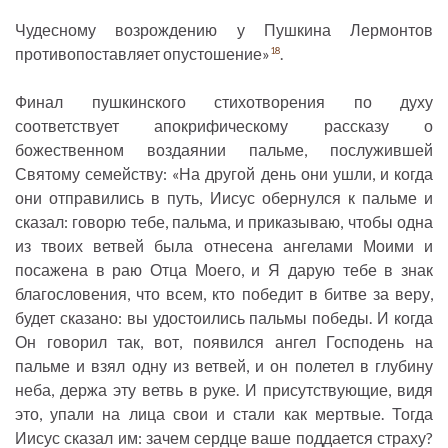
Чудесному возрождению у Пушкина Лермонтов
противопоставляет опустошение»
.
18
Финал пушкинского стихотворения по духу
соответствует апокрифическому рассказу о
божественном воздаянии пальме, послужившей
Святому семейству: «На другой день они ушли, и когда
они отправились в путь, Иисус обернулся к пальме и
сказал: говорю тебе, пальма, и приказываю, чтобы одна
из твоих ветвей была отнесена ангелами Моими и
посажена в раю Отца Моего, и Я дарую тебе в знак
благословения, что всем, кто победит в битве за веру,
будет сказано: вы удостоились пальмы победы. И когда
Он говорил так, вот, появился ангел Господень на
пальме и взял одну из ветвей, и он полетел в глубину
неба, держа эту ветвь в руке. И присутствующие, видя
это, упали на лица свои и стали как мертвые. Тогда
Иисус сказал им: зачем сердце ваше поддается страху?