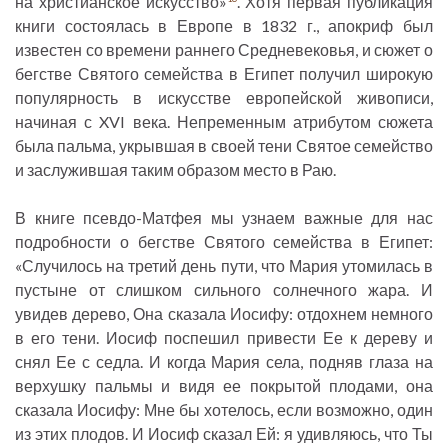
на христианское искусство»
. Хотя первая публикация
книги состоялась в Европе в 1832 г., апокриф был
известен со времени раннего Средневековья, и сюжет о
бегстве Святого семейства в Египет получил широкую
популярность в искусстве европейской живописи,
начиная с XVI века. Непременным атрибутом сюжета
была пальма, укрывшая в своей тени Святое семейство
и заслужившая таким образом место в Раю.
В книге псевдо-Матфея мы узнаем важные для нас
подробности о бегстве Святого семейства в Египет:
«Случилось на третий день пути, что Мария утомилась в
пустыне от слишком сильного солнечного жара. И
увидев дерево, Она сказала Иосифу: отдохнем немного
в его тени. Иосиф поспешил привести Ее к дереву и
снял Ее с седла. И когда Мария села, подняв глаза на
верхушку пальмы и видя ее покрытой плодами, она
сказала Иосифу: Мне бы хотелось, если возможно, один
из этих плодов. И Иосиф сказал Ей: я удивляюсь, что Ты