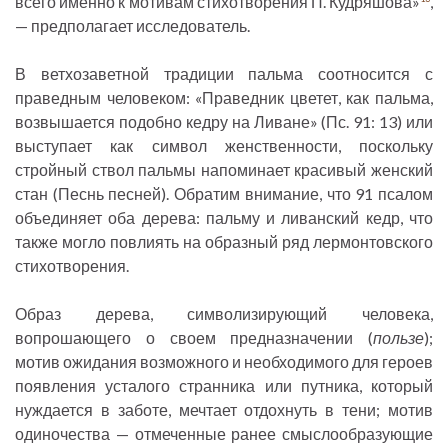
всего именно к мотивам стихотворения П. Кудряшова»
,
— предполагает исследователь.
В ветхозаветной традиции пальма соотносится с
праведным человеком: «Праведник цветет, как пальма,
возвышается подобно кедру на Ливане» (Пс. 91: 13) или
выступает как символ женственности, поскольку
стройный ствол пальмы напоминает красивый женский
стан (Песнь песней). Обратим внимание, что 91 псалом
объединяет оба дерева: пальму и ливанский кедр, что
также могло повлиять на образный ряд лермонтовского
стихотворения.
Образ дерева, символизирующий человека,
вопрошающего о своем предназначении (
пользе
);
мотив ожидания возможного и необходимого для героев
появления усталого странника или путника, который
нуждается в заботе, мечтает отдохнуть в тени; мотив
одиночества — отмеченные ранее смыслообразующие