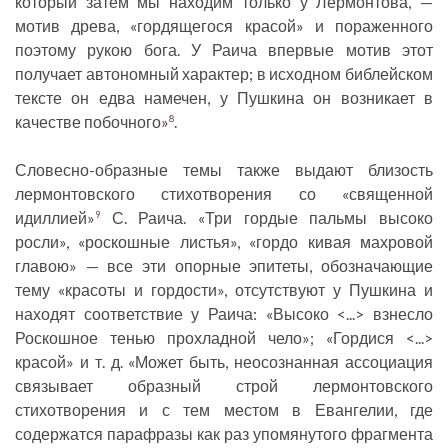
который затем мы находим только у Лермонтова, —
мотив древа, «гордящегося красой» и пораженного
поэтому рукою бога. У Раича впервые мотив этот
получает автономный характер; в исходном библейском
тексте он едва намечен, у Пушкина он возникает в
качестве побочного»
.
8
Словесно-образные темы также выдают близость
лермонтовского стихотворения со «священной
идиллией»
С. Раича. «Три гордые пальмы высоко
9
росли», «роскошные листья», «гордо кивая махровой
главою» — все эти опорные эпитеты, обозначающие
тему «красоты и гордости», отсутствуют у Пушкина и
находят соответствие у Раича: «Высоко <...> взнесло
Роскошное тенью прохладной чело»; «Гордися <...>
красой» и т. д. «Может быть, неосознанная ассоциация
связывает образный строй лермонтовского
стихотворения и с тем местом в Евангелии, где
содержатся парафразы как раз упомянутого фрагмента