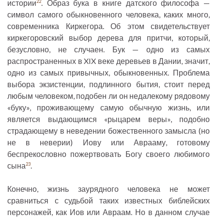
истории
. Образ бука в книге датского философа —
22
символ самого обыкновенного человека, каких много,
современника Киркегора. Об этом свидетельствует
киркегоровский выбор дерева для притчи, который,
безусловно, не случаен. Бук — одно из самых
распространенных в XIX веке деревьев в Дании, значит,
одно из самых привычных, обыкновенных. Проблема
выбора экзистенции, подлинного бытия, стоит перед
любым человеком, подобен ли он недалекому рядовому
«буку», проживающему самую обычную жизнь, или
является выдающимся «рыцарем веры», подобно
страдающему в неведении божественного замысла (но
не в неверии) Иову или Аврааму, готовому
беспрекословно пожертвовать Богу своего любимого
сына
.
23
Конечно, жизнь заурядного человека не может
сравниться с судьбой таких известных библейских
персонажей, как Иов или Авраам. Но в данном случае