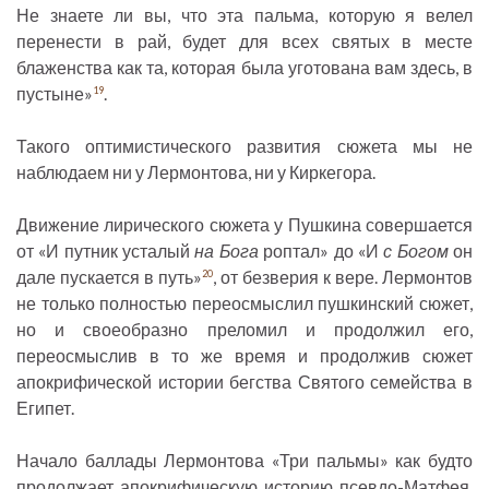
Не знаете ли вы, что эта пальма, которую я велел
перенести в рай, будет для всех святых в месте
блаженства как та, которая была уготована вам здесь, в
пустыне»
.
19
Такого оптимистического развития сюжета мы не
наблюдаем ни у Лермонтова, ни у Киркегора.
Движение лирического сюжета у Пушкина совершается
от «И путник усталый
на Бога
роптал» до «И
с Богом
он
дале пускается в путь»
, от безверия к вере. Лермонтов
20
не только полностью переосмыслил пушкинский сюжет,
но и своеобразно преломил и продолжил его,
переосмыслив в то же время и продолжив сюжет
апокрифической истории бегства Святого семейства в
Египет.
Начало баллады Лермонтова «Три пальмы» как будто
продолжает апокрифическую историю псевдо-Матфея.