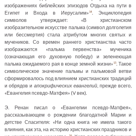
изображениях библейских эпизодов Отдыха на пути в
Египет и Входа в Иерусалим»
. Энциклопедия
14
символов утверждает: «В христианском
изобразительном искусстве пальма (символ долголетия
или бессмертия) стала атрибутом многих святых и
мучеников. Со времен раннего христианства часто
изображаются «пальма первенства» мученика
(означающая его духовную победу) и зеленеющая
пальма ожидаемого рая в конце земной жизни»
. Такое
15
символическое значение пальмы и пальмовой ветви
сформировалось под влиянием христианских традиций
и обрядов и
апокрифических евангелий
, прежде всего,
«Евангелия псевдо-Матфея» (V век).
Э. Ренан писал о «Евангелии псевдо-Матфея»,
рассказывающем о рождении благодатной Марии и
детстве Спасителя: «Ни одна книга не имела такого
влияния, как эта, на историю христианских праздников и
16