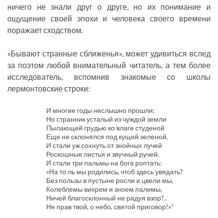
ничего не знали друг о друге, но их понимание и
ощущение своей эпохи и человека своего времени
поражает сходством.
«Бывают странные сближенья», может удивиться вслед
за поэтом любой внимательный читатель, а тем более
исследователь, вспомнив знакомые со школы
лермонтовские строки:
И многие годы неслышно прошли;
Но странник усталый из чуждой земли
Пылающей грудью ко влаге студеной
Еще не склонялся под кущей зеленой,
И стали уж сохнуть от знойных лучей
Роскошные листья и звучный ручей.
И стали три пальмы на бога роптать:
«На то ль мы родились, чтоб здесь увядать?
Без пользы в пустыне росли и цвели мы,
Колеблемы вихрем и зноем палимы,
Ничей благосклонный не радуя взор?..
Не прав твой, о небо, святой приговор!»
5