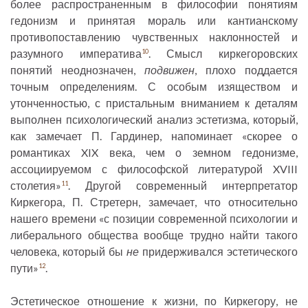
более распространенным в философии понятиям
гедонизм и принятая мораль или кантианскому
противопоставлению чувственных наклонностей и
разумного императива
. Смысл киркегоровских
10
понятий неоднозначен,
подвижен
, плохо поддается
точным определениям. С особым изяществом и
утонченностью, с пристальным вниманием к деталям
выполнен психологический анализ эстетизма, который,
как замечает П. Гардинер, напоминает «скорее о
романтиках XIX века, чем о земном гедонизме,
ассоциируемом с философской литературой XVIII
столетия»
. Другой современный интерпретатор
11
Киркегора, П. Стретерн, замечает, что относительно
нашего времени «с позиции современной психологии и
либерального общества вообще трудно найти такого
человека, который бы
не
придерживался эстетического
пути»
.
12
Эстетическое отношение к жизни, по Киркегору, не