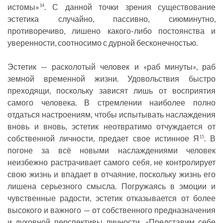
истомы»
. С данной точки зрения существование
14
эстетика случайно, пассивно, сиюминутно,
противоречиво, лишено какого-либо постоянства и
уверенности, соотносимо с дурной бесконечностью.
Эстетик — расколотый человек и «раб минуты», раб
земной временной жизни. Удовольствия быстро
преходящи, поскольку зависят лишь от восприятия
самого человека. В стремлении наиболее полно
отдаться настроениям, чтобы испытывать наслаждения
вновь и вновь, эстетик неотвратимо отчуждается от
собственной личности, предает свое истинное Я
. В
15
погоне за всё новыми наслаждениями человек
неизбежно растрачивает самого себя, не контролирует
свою жизнь и впадает в отчаяние, поскольку жизнь его
лишена серьезного смысла. Погружаясь в эмоции и
чувственные радости, эстетик отказывается от более
высокого и важного — от собственного предназначения
и духовной перспективы личности. «Представим себе