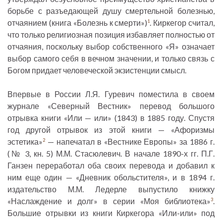
борьбе с разъедающей душу смертельной болезнью,
отчаянием (книга «Болезнь к смерти»)
. Киркегор считал,
1
что только религиозная позиция избавляет полностью от
отчаяния, поскольку выбор собственного «Я» означает
выбор самого себя в вечном значении, и только связь с
Богом придает человеческой экзистенции смысл.
Впервые в России Л.Я. Гуревич поместила в своем
журнале «Северный Вестник» перевод большого
отрывка книги «Или — или» (1843) в 1885 году. Спустя
год другой отрывок из этой книги — «Афоризмы
эстетика»
— напечатал в «Вестнике Европы» за 1886 г.
2
(№ 3, кн. 5) М.М. Стасюлевич. В начале 1890-х гг. П.Г.
Ганзен переработал оба своих перевода и добавил к
ним еще один — «Дневник обольстителя», и в 1894 г.
издательство М.М. Ледерле выпустило книжку
«Наслаждение и долг» в серии «Моя библиотека»
.
3
Большие отрывки из книги Киркегора «Или-или» под