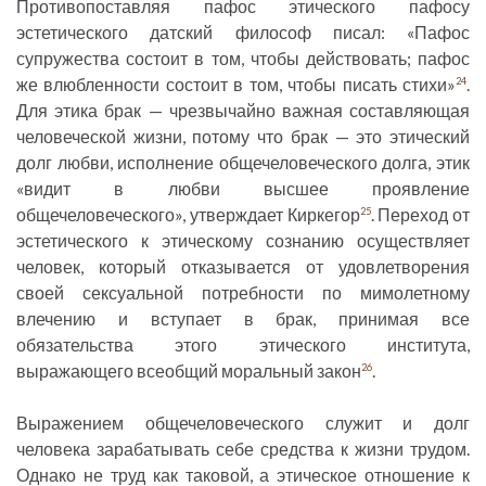
Противопоставляя пафос этического пафосу
эстетического датский философ писал: «Пафос
супружества состоит в том, чтобы действовать; пафос
же влюбленности состоит в том, чтобы писать стихи»
.
24
Для этика брак — чрезвычайно важная составляющая
человеческой жизни, потому что брак — это этический
долг любви, исполнение общечеловеческого долга, этик
«видит в любви высшее проявление
общечеловеческого», утверждает Киркегор
. Переход от
25
эстетического к этическому сознанию осуществляет
человек, который отказывается от удовлетворения
своей сексуальной потребности по мимолетному
влечению и вступает в брак, принимая все
обязательства этого этического института,
выражающего всеобщий моральный закон
.
26
Выражением общечеловеческого служит и долг
человека зарабатывать себе средства к жизни трудом.
Однако не труд как таковой, а этическое отношение к