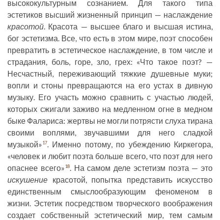
высококультурным сознанием. Для такого типа
эстетиков высший жизненный принцип — наслаждение
красотой
. Красота — высшее благо и высшая истина,
бог эстетизма. Все, что есть в этом мире, поэт способен
превратить в эстетическое наслаждение, в том числе и
страдания, боль, горе, зло, грех: «Что такое поэт? —
Несчастный, переживающий тяжкие душевные муки;
вопли и стоны превращаются на его устах в дивную
музыку. Его участь можно сравнить с участью людей,
которых сжигали заживо на медленном огне в медном
быке Фалариса: жертвы не могли потрясти слуха тирана
своими воплями, звучавшими для него сладкой
музыкой»
. Именно потому, по убеждению Киркегора,
17
«человек и любит поэта больше всего, что поэт для него
опаснее всего»
. На самом деле эстетизм поэта — это
18
искушение
красотой, попытка представить искусство
единственным смыслообразующим феноменом в
жизни. Эстетик посредством творческого воображения
создает собственный эстетический мир, тем самым