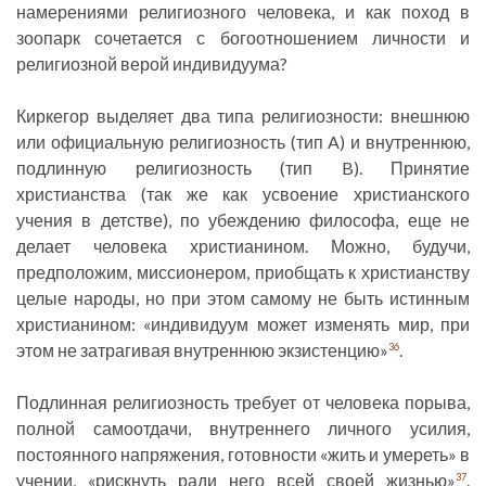
намерениями религиозного человека, и как поход в
зоопарк сочетается с богоотношением личности и
религиозной верой индивидуума?
Киркегор выделяет два типа религиозности: внешнюю
или официальную религиозность (тип A) и внутреннюю,
подлинную религиозность (тип B). Принятие
христианства (так же как усвоение христианского
учения в детстве), по убеждению философа, еще не
делает человека христианином. Можно, будучи,
предположим, миссионером, приобщать к христианству
целые народы, но при этом самому не быть истинным
христианином: «индивидуум может изменять мир, при
этом не затрагивая внутреннюю экзистенцию»
.
36
Подлинная религиозность требует от человека порыва,
полной самоотдачи, внутреннего личного усилия,
постоянного напряжения, готовности «жить и умереть» в
учении, «рискнуть ради него всей своей жизнью»
.
37