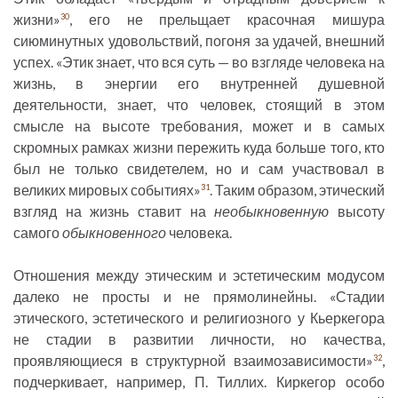
жизни»
, его не прельщает красочная мишура
30
сиюминутных удовольствий, погоня за удачей, внешний
успех. «Этик знает, что вся суть — во взгляде человека на
жизнь, в энергии его внутренней душевной
деятельности, знает, что человек, стоящий в этом
смысле на высоте требования, может и в самых
скромных рамках жизни пережить куда больше того, кто
был не только свидетелем, но и сам участвовал в
великих мировых событиях»
. Таким образом, этический
31
взгляд на жизнь ставит на
необыкновенную
высоту
самого
обыкновенного
человека.
Отношения между этическим и эстетическим модусом
далеко не просты и не прямолинейны. «Стадии
этического, эстетического и религиозного у Кьеркегора
не стадии в развитии личности, но качества,
проявляющиеся в структурной взаимозависимости»
,
32
подчеркивает, например, П. Тиллих. Киркегор особо