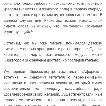
означало только любовь к прекрасному, хотя любители
красоты (искусства и женского пола) в первую очередь
соответствовали признакам киркегоровских эстетиков. В
данном случае для Киркегора важен изначальный
смысл слова «aisthetes», что по-гречески означает
«чувствующий»
.
13
Эстетизм, как мы уже писали, понимался датским
писателем весьма пространно и разносторонне. Однако
характерные черты эстетического модуса жизни
Киркегором обозначены достаточно последовательно.
Уже первый набросок портрета эстетика — «Афоризмы
эстетика» — знакомит читателя с переменчивыми
чувствами и настроениями человека, который живет
исключительно
по принципу наслаждения
, ради
удовлетворения своих желаний. Существуют различные
ступени эстетического отношения к жизни, различные
категории эстетиков, от лица асессора Вильгельма