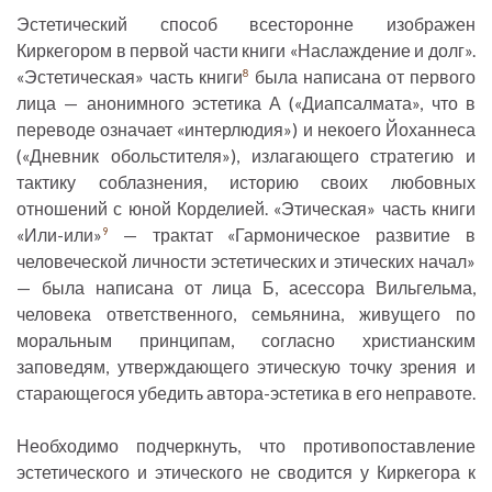
Эстетический способ всесторонне изображен
Киркегором в первой части книги «Наслаждение и долг».
«Эстетическая» часть книги
была написана от первого
8
лица — анонимного эстетика А («Диапсалмата», что в
переводе означает «интерлюдия») и некоего Йоханнеса
(«Дневник обольстителя»), излагающего стратегию и
тактику соблазнения, историю своих любовных
отношений с юной Корделией. «Этическая» часть книги
«Или-или»
— трактат «Гармоническое развитие в
9
человеческой личности эстетических и этических начал»
— была написана от лица Б, асессора Вильгельма,
человека ответственного, семьянина, живущего по
моральным принципам, согласно христианским
заповедям, утверждающего этическую точку зрения и
старающегося убедить автора-эстетика в его неправоте.
Необходимо подчеркнуть, что противопоставление
эстетического и этического не сводится у Киркегора к