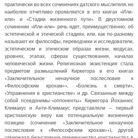
практически во всех сочинениях датского мыслителя, но
наиболее отчетливо проявляется в его книгах «Или-
или» и «Стадии жизненного пути». В двухтомном
сочинении «Или-или» речь идет, преимущественно, об
эстетической и этической стадиях, или, как по-разному
называют их философы, переводчики и исследователи,
эстетическом и этическом образах жизни, модусах,
уровнях, этапах, сферах существования, началах
человеческой жизни. Религиозная экзистенция стала
предметом размышлений Киркегора в его книгах
«Заключительное ненаучное послесловие к
«Философским крохам»», «Болезнь к смерти»,
«Упражнения в христианстве» и др. Связанные между
собой псевдонимы-«оппоненты» Киркегора Йоханнес
Климакус и Анти-Климакус представляли — первый
христианскую веру как потенциальную жизненную
позицию (сочинение «Заключительное ненаучное
послесловие к «Философским крохам»»), другой
утверждал безусловное преимущество христианства в