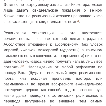
Эстетик, по остроумному замечанию Киркегора, может
лишь давать свидетельские показания о вечном
блаженстве, но религиозный человек превращает «всю
свою экзистенцию в свидетельство о нем»
.
38
Религиозная экзистенция — это внутренняя
религиозность, в основе которой лежит страдание.
Абсолютное отношение к абсолютному (без уловок
мирской, «жалкой маклерской мудрости») в конечном
смысле (то есть в конечности, во временном) ничего не
дает человеку: «здесь ничего получить нельзя, лишь все
потерять»
. Наслаждение от любой рефлексии по
39
поводу Бога (будь то гениальный опус религиозного
поэта, или искусная проповедь пастора, или
размышления во время воскресного еженедельного
посещения церкви как способа отдать возложенную
извне дань) приводит к эстетизации религиозности,
переводя внутреннее во внешнее, тем самым