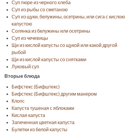
Суп пюре из черного хлеба
Суп из рыбы со сметаною
Суп из щуки, белужины, осетрины, или сига с кислою
капустою
Солянка из белужины или осетрины
Суп из чечевицы
Щи из кислой капусты со щукой или какой другой
рыбой
Щи из кислой капусты со снятками
Луковый суп
Вторые блюда
Бифстекс (Бифштекс)
Бифстекс (Бифштекс) другим манером
Клопс
Капуста тушеная с яблоками
Кислая капуста
Запеченная цветная капуста
Булетки из белой капусты