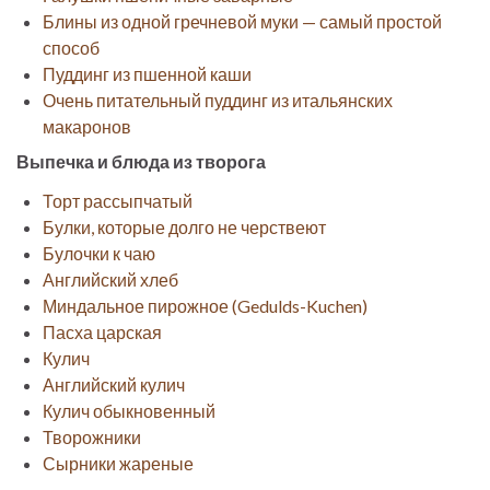
Блины из одной гречневой муки — самый простой
способ
Пуддинг из пшенной каши
Очень питательный пуддинг из итальянских
макаронов
Выпечка и блюда из творога
Торт рассыпчатый
Булки, которые долго не черствеют
Булочки к чаю
Английский хлеб
Миндальное пирожное (Gedulds-Kuchen)
Пасха царская
Кулич
Английский кулич
Кулич обыкновенный
Творожники
Сырники жареные