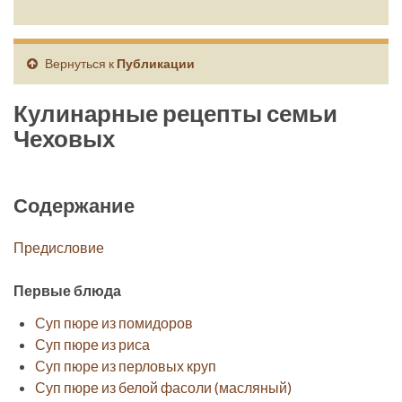
Вернуться к
Публикации
Кулинарные рецепты семьи
Чеховых
Содержание
Предисловие
Первые блюда
Суп пюре из помидоров
Суп пюре из риса
Суп пюре из перловых круп
Суп пюре из белой фасоли (масляный)